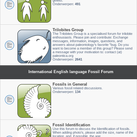
gewist.
Onderwerpen:
491
Trilobites Group
The Trilobites Group is a specialised forum for trilobite
enthousiasts. Please join and contribute: Exchange
messages, information, images, questions, and
answers about paleontology's favorite "bug. Do you
want to become a member of this group? Please send
a message with your motivation to: contact (at)
paleontica.org
Onderwerpen:
2641
International English language Fossil Forum
Fossils in General
Various fossil related discussions.
Onderwerpen:
134
Fossil Identification
Use this forum to discuss the Identification of fossils.
When adding photo's, please add the size, name of the
location, and, if possible, the age.