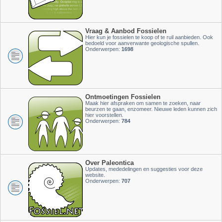
Vraag & Aanbod Fossielen
Hier kun je fossielen te koop of te ruil aanbieden. Ook
bedoeld voor aanverwante geologische spullen.
Onderwerpen:
1698
Ontmoetingen Fossielen
Maak hier afspraken om samen te zoeken, naar
beurzen te gaan, enzomeer. Nieuwe leden kunnen zich
hier voorstellen.
Onderwerpen:
784
Over Paleontica
Updates, mededelingen en suggesties voor deze
website.
Onderwerpen:
707