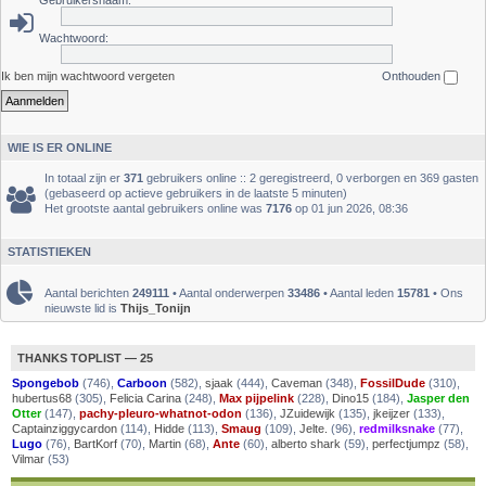
Gebruikersnaam:
Wachtwoord:
Ik ben mijn wachtwoord vergeten
Onthouden
WIE IS ER ONLINE
In totaal zijn er
371
gebruikers online :: 2 geregistreerd, 0 verborgen en 369 gasten
(gebaseerd op actieve gebruikers in de laatste 5 minuten)
Het grootste aantal gebruikers online was
7176
op 01 jun 2026, 08:36
STATISTIEKEN
Aantal berichten
249111
• Aantal onderwerpen
33486
• Aantal leden
15781
• Ons
nieuwste lid is
Thijs_Tonijn
THANKS TOPLIST — 25
Spongebob
(746),
Carboon
(582),
sjaak
(444),
Caveman
(348),
FossilDude
(310),
hubertus68
(305),
Felicia Carina
(248),
Max pijpelink
(228),
Dino15
(184),
Jasper den
Otter
(147),
pachy-pleuro-whatnot-odon
(136),
JZuidewijk
(135),
jkeijzer
(133),
Captainziggycardon
(114),
Hidde
(113),
Smaug
(109),
Jelte.
(96),
redmilksnake
(77),
Lugo
(76),
BartKorf
(70),
Martin
(68),
Ante
(60),
alberto shark
(59),
perfectjumpz
(58),
Vilmar
(53)