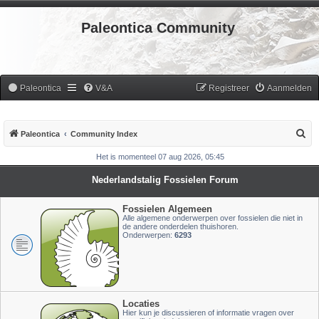
Paleontica Community
Paleontica
V&A
Registreer
Aanmelden
Z
Paleontica
Community Index
o
Het is momenteel 07 aug 2026, 05:45
e
Nederlandstalig Fossielen Forum
k
Fossielen Algemeen
Alle algemene onderwerpen over fossielen die niet in
de andere onderdelen thuishoren.
Onderwerpen:
6293
Locaties
Hier kun je discussieren of informatie vragen over