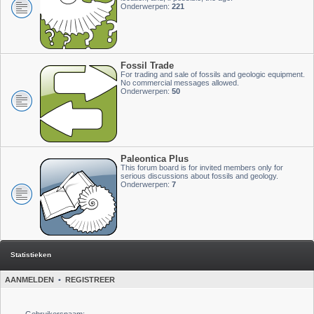
Onderwerpen:
221
Fossil Trade
For trading and sale of fossils and geologic equipment.
No commercial messages allowed.
Onderwerpen:
50
Paleontica Plus
This forum board is for invited members only for
serious discussions about fossils and geology.
Onderwerpen:
7
Statistieken
AANMELDEN
•
REGISTREER