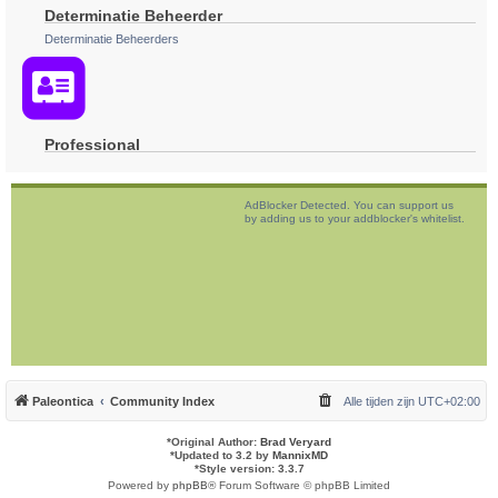
Determinatie Beheerder
Determinatie Beheerders
Professional
AdBlocker Detected. You can support us
by adding us to your addblocker's whitelist.
Paleontica
Community Index
Alle tijden zijn
UTC+02:00
*
Original Author:
Brad Veryard
*
Updated to 3.2 by
MannixMD
*
Style version: 3.3.7
Powered by
phpBB
® Forum Software © phpBB Limited