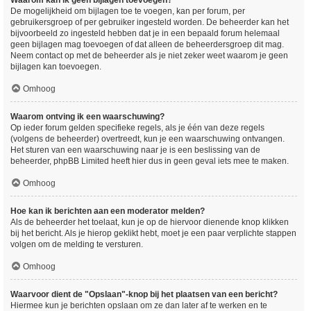
Waarom kan ik geen bijlagen toevoegen?
De mogelijkheid om bijlagen toe te voegen, kan per forum, per
gebruikersgroep of per gebruiker ingesteld worden. De beheerder kan het
bijvoorbeeld zo ingesteld hebben dat je in een bepaald forum helemaal
geen bijlagen mag toevoegen of dat alleen de beheerdersgroep dit mag.
Neem contact op met de beheerder als je niet zeker weet waarom je geen
bijlagen kan toevoegen.
Omhoog
Waarom ontving ik een waarschuwing?
Op ieder forum gelden specifieke regels, als je één van deze regels
(volgens de beheerder) overtreedt, kun je een waarschuwing ontvangen.
Het sturen van een waarschuwing naar je is een beslissing van de
beheerder, phpBB Limited heeft hier dus in geen geval iets mee te maken.
Omhoog
Hoe kan ik berichten aan een moderator melden?
Als de beheerder het toelaat, kun je op de hiervoor dienende knop klikken
bij het bericht. Als je hierop geklikt hebt, moet je een paar verplichte stappen
volgen om de melding te versturen.
Omhoog
Waarvoor dient de "Opslaan"-knop bij het plaatsen van een bericht?
Hiermee kun je berichten opslaan om ze dan later af te werken en te