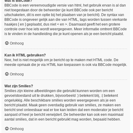
Wat is BBCode?
BBCode is een vereenvoudigde versie van html, het gebruik ervan is al dan
niet toegestaan door de beheerder (je kunt BBCode ook per bericht
uitschakelen, dit is een optie bij het plaatsen van je bericht). De syntax van
BBCode is ongeveer gelijk aan die van HTML, tags worden tussen vierkante
haakjes [ en ] geplaatst, dus niet < en >. Daarnaast geeft het een grotere
controle over hoe iets wordt weergegeven. Meer informatie omtrent BBCode
is te vinden in de handleiding die je kunt openen als je een bericht plaatst.
Omhoog
Kan ik HTML gebruiken?
Nee, het is niet mogelijk om je bericht op te maken met HTML code. De
meeste opmaak die je via HTML kan toepassen is ook via BBCode mogelijk.
Omhoog
Wat zijn Smilies?
Smilies zijn kleine afbeeldingen die gebruikt kunnen worden om een
gevoelstoestand uit te drukken, bijvoorbeeld :) betekent blij, :( betekent
ongelukkig. Alle beschikbare smilies worden weergegeven als je een
bericht plaatst. Maak geen overdadig gebruik van smilies, ze maken een
bericht snel onleesbaar wat er toe kan leiden dat een moderator je bericht
aanpast of heel je bericht verwijdert. De beheerder kan ook een maximaal
aantal smilies, dat in een bericht gebruikt mag worden, bepaald hebben.
Omhoog