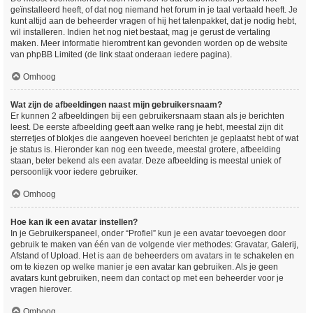
geïnstalleerd heeft, of dat nog niemand het forum in je taal vertaald heeft. Je
kunt altijd aan de beheerder vragen of hij het talenpakket, dat je nodig hebt,
wil installeren. Indien het nog niet bestaat, mag je gerust de vertaling
maken. Meer informatie hieromtrent kan gevonden worden op de website
van phpBB Limited (de link staat onderaan iedere pagina).
Omhoog
Wat zijn de afbeeldingen naast mijn gebruikersnaam?
Er kunnen 2 afbeeldingen bij een gebruikersnaam staan als je berichten
leest. De eerste afbeelding geeft aan welke rang je hebt, meestal zijn dit
sterretjes of blokjes die aangeven hoeveel berichten je geplaatst hebt of wat
je status is. Hieronder kan nog een tweede, meestal grotere, afbeelding
staan, beter bekend als een avatar. Deze afbeelding is meestal uniek of
persoonlijk voor iedere gebruiker.
Omhoog
Hoe kan ik een avatar instellen?
In je Gebruikerspaneel, onder “Profiel” kun je een avatar toevoegen door
gebruik te maken van één van de volgende vier methodes: Gravatar, Galerij,
Afstand of Upload. Het is aan de beheerders om avatars in te schakelen en
om te kiezen op welke manier je een avatar kan gebruiken. Als je geen
avatars kunt gebruiken, neem dan contact op met een beheerder voor je
vragen hierover.
Omhoog