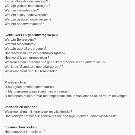
Kan ik afbeeldingen plaatsen?
Wat zijn globale mededelingen?
Wat zijn mededelingen?
Wat zijn sticky onderwerpen?
Wat zijn gesloten onderwerpen?
Wat zijn onderwerpiconen?
Gebruikers en gebruikersgroepen
Wat zijn Beheerders?
Wat zijn Moderators?
Wat zijn gebruikersgroepen?
Hoe word ik lid van een gebruikersgroep?
Hoe word ik een groepsleider?
Waarom staan verschillende gebruikersgroepen in een andere kleur?
Wat is de "Standaard gebruikersgroep"?
Waarvoor dient de "Het Team"-link?
Privéberichten
Ik kan geen privéberichten sturen!
Ik blijf ongewenste privéberichten ontvangen!
Ik heb spam of een e-mail met ongepaste inhoud van iemand op dit forum ontvangen!
Vrienden en vijanden
Waarvoor dient mijn vrienden- en vijandenlijst?
Hoe verwijder of voeg ik gebruikers toe aan mijn vrienden- en/of vijandenlijst?
Forums doorzoeken
Hoe doorzoek ik het forum?