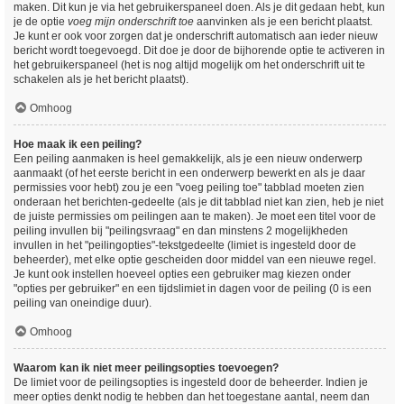
maken. Dit kun je via het gebruikerspaneel doen. Als je dit gedaan hebt, kun
je de optie
voeg mijn onderschrift toe
aanvinken als je een bericht plaatst.
Je kunt er ook voor zorgen dat je onderschrift automatisch aan ieder nieuw
bericht wordt toegevoegd. Dit doe je door de bijhorende optie te activeren in
het gebruikerspaneel (het is nog altijd mogelijk om het onderschrift uit te
schakelen als je het bericht plaatst).
Omhoog
Hoe maak ik een peiling?
Een peiling aanmaken is heel gemakkelijk, als je een nieuw onderwerp
aanmaakt (of het eerste bericht in een onderwerp bewerkt en als je daar
permissies voor hebt) zou je een "voeg peiling toe" tabblad moeten zien
onderaan het berichten-gedeelte (als je dit tabblad niet kan zien, heb je niet
de juiste permissies om peilingen aan te maken). Je moet een titel voor de
peiling invullen bij "peilingsvraag" en dan minstens 2 mogelijkheden
invullen in het "peilingopties"-tekstgedeelte (limiet is ingesteld door de
beheerder), met elke optie gescheiden door middel van een nieuwe regel.
Je kunt ook instellen hoeveel opties een gebruiker mag kiezen onder
"opties per gebruiker" en een tijdslimiet in dagen voor de peiling (0 is een
peiling van oneindige duur).
Omhoog
Waarom kan ik niet meer peilingsopties toevoegen?
De limiet voor de peilingsopties is ingesteld door de beheerder. Indien je
meer opties denkt nodig te hebben dan het toegestane aantal, neem dan