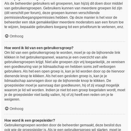
Als de beheerder gebruikers wil groeperen, kan hij/zij dit doen door middel
van gebruikersgroepen. Gebruikers kunnen van meerdere groepen lid zijn
(dit verschilt per forum), deze groepen kunnen verschillende
permissies/toegangspermissies hebben. Op deze manier is het voor de
beheerder een stuk gemakkelijker meerdere moderators aan een forum toe
te wijzen, bepaalde gebruikers toegang tot een privéforum te verlenen, enz.
Omhoog
Hoe word ik lid van een gebruikersgroep?
Om lid van een gebruikersgroep te worden, moet je op de bijhorende link
klikken in het gebruikerspaneel, waarna je een overzicht van alle
gebruikersgroepen krijgt. Niet alle groepen zijn vrij toegankelijk, ze vereisen
een goedkeuring van je lidmaatschap en hebben soms zelf verborgen
gebruikers. Als het een open groep is, kan je lid worden door op de hiervoor
dienende knop te klikken. Als het een gesloten groep is, kan je je
lidmaatschap aanvragen door op de bijhorende knop te klikken. De
groepsleider moet je aanvraag dan goedkeuren, hij of zij vraagt mogelijk
waarom je lid wil worden. Indien je niet tot een groep toegelaten wordt, moet
je de groepsleider niet lastig vallen, hij of zij heeft een reden om je te
weigeren.
Omhoog
Hoe word ik een groepsleider?
Gebruikersgroepen worden door de beheerder gemaakt, deze beslist dus
ook wie de groepsleider is. Als je een gebruikersgroep wil starten, moet je