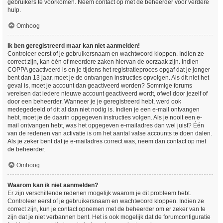
gebruikers te voorkomen. Neem contact op met de beheerder voor verdere
hulp.
Omhoog
Ik ben geregistreerd maar kan niet aanmelden!
Controleer eerst of je gebruikersnaam en wachtwoord kloppen. Indien ze
correct zijn, kan één of meerdere zaken hiervan de oorzaak zijn. Indien
COPPA geactiveerd is en je tijdens het registratieproces opgaf dat je jonger
bent dan 13 jaar, moet je de ontvangen instructies opvolgen. Als dit niet het
geval is, moet je account dan geactiveerd worden? Sommige forums
vereisen dat iedere nieuwe account geactiveerd wordt, ofwel door jezelf of
door een beheerder. Wanneer je je geregistreerd hebt, werd ook
medegedeeld of dit al dan niet nodig is. Indien je een e-mail ontvangen
hebt, moet je de daarin opgegeven instructies volgen. Als je nooit een e-
mail ontvangen hebt, was het opgegeven e-mailadres dan wel juist? Één
van de redenen van activatie is om het aantal valse accounts te doen dalen.
Als je zeker bent dat je e-mailadres correct was, neem dan contact op met
de beheerder.
Omhoog
Waarom kan ik niet aanmelden?
Er zijn verschillende redenen mogelijk waarom je dit probleem hebt.
Controleer eerst of je gebruikersnaam en wachtwoord kloppen. Indien ze
correct zijn, kun je contact opnemen met de beheerder om er zeker van te
zijn dat je niet verbannen bent. Het is ook mogelijk dat de forumconfiguratie