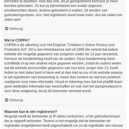
berichten te plaatsen. Hoe dan ook, als je geregistreerd bent kun je meer
functies gebruiken. Zo kun je bijvoorbeeld een avatar opgeven,
privéberichten sturen, andere gebruikers e-mailen, lid worden van
gebruikersgroepen, enz. Het registreren duurt maar even, dus we raden het
zeker aan!
Omhoog
Wat is COPPA?
COPPA is de afkorting voor het Engelse "Children’s Online Privacy and
Protection Act". Dit is een Amerikaanse wet uit 1998 die vereist dat iedere
website die mogelijk gegevens van jongeren onder de 13 jaar verzamelt,
hiervoor de toestemming heeft van de ouders. Deze toestemming moet
schriftelijk of op een andere wijze gegeven worden, zodat de ouders weten
dat de website persoonlijke gegevens van hun kind, jonger dan 13, heeft.
Indien je niet zeker bent of deze wet al dan niet op jou of de website waarop
je wil registreren van toepassing is, neem dan contact op met een juridisch
raadgever voor meer informatie. Houd er rekening mee dat het phpBB-team
geen wettelijke informatie kan verschaffen en ook niet het aanspreekpunt is
voor deze wetgeving, tenzij dit hieronder vermeld wordt.
Omhoog
Waarom kan ik niet registreren?
Mogelijk heeft de beheerder je IP-adres verbannen, of de gebruikersnaam
die je opgeeft verboden. Tevens is het mogelijk dat de beheerder de
registratie mogelijkheid heeft uitgeschakeld om zo de registratie van nieuwe