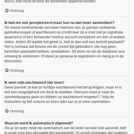
fout is, dan moet dit door de beheerder opgelost worden.
Omhoog
Ik heb me ooit geregistreerd maar kan nu niet meer aanmelden!?
De meest voorkomende oorzaken hiervoor zijn: je gaf een verkeerde
gebruikersnaam of wachtwoord op (controleer de e-mail met je registratie
gegevens) of een beheerder heeft je account verwijderd om één of andere
reden. Indien dit laatste het geval is, heb je dan ooit een bericht geplaatst?
Het is normaal dat forums om de zoveel tijd gebruikers, die nog geen
berichten geplaatst hebben, verwijderen. Dit doen ze om de database qua
omvang te verkleinen. Probeer je opnieuw te registreren en meng je in de
discussies.
Omhoog
Ik weet mijn wachtwoord niet meer!
Geen paniek! Je kan je huidige wachtwoord niet terug krijgen, maar er is
wel een mogelijkheid om deze te resetten. Hiervoor moet je naar de
aanmeldpagina gaan en klikken op
wachtwoord vergeten?
. Volg de
instructies op het scherm en even later kan je je weer aanmelden.
Omhoog
Waarom word ik automatisch afgemeld?
Als je de optie
meld mij automatisch aan bij ieder bezoek
niet aanvinkt, blijf
je maar voor een bepaalde tijd aangemeld. Zo wordt vermeden dat anderen