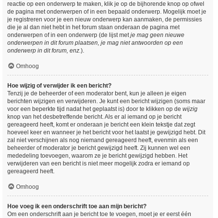
reactie op een onderwerp te maken, klik je op de bijhorende knop op ofwel
de pagina met onderwerpen of in een bepaald onderwerp. Mogelijk moet je
je registreren voor je een nieuw onderwerp kan aanmaken, de permissies
die je al dan niet hebt in het forum staan onderaan de pagina met
onderwerpen of in een onderwerp (de lijst met
je mag geen nieuwe
onderwerpen in dit forum plaatsen, je mag niet antwoorden op een
onderwerp in dit forum, enz.
).
Omhoog
Hoe wijzig of verwijder ik een bericht?
Tenzij je de beheerder of een moderator bent, kun je alleen je eigen
berichten wijzigen en verwijderen. Je kunt een bericht wijzigen (soms maar
voor een beperkte tijd nadat het geplaatst is) door te klikken op de
wijzig
knop van het desbetreffende bericht. Als er al iemand op je bericht
gereageerd heeft, komt er onderaan je bericht een klein tekstje dat zegt
hoeveel keer en wanneer je het bericht voor het laatst je gewijzigd hebt. Dit
zal niet verschijnen als nog niemand gereageerd heeft, evenmin als een
beheerder of moderator je bericht gewijzigd heeft. Zij kunnen wel een
mededeling toevoegen, waarom ze je bericht gewijzigd hebben. Het
verwijderen van een bericht is niet meer mogelijk zodra er iemand op
gereageerd heeft.
Omhoog
Hoe voeg ik een onderschrift toe aan mijn bericht?
Om een onderschrift aan je bericht toe te voegen, moet je er eerst één