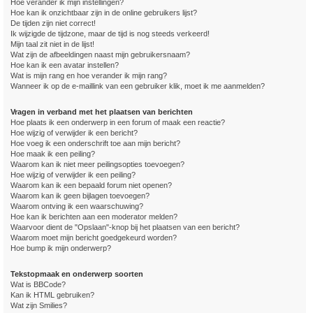
Hoe verander ik mijn instellingen?
Hoe kan ik onzichtbaar zijn in de online gebruikers lijst?
De tijden zijn niet correct!
Ik wijzigde de tijdzone, maar de tijd is nog steeds verkeerd!
Mijn taal zit niet in de lijst!
Wat zijn de afbeeldingen naast mijn gebruikersnaam?
Hoe kan ik een avatar instellen?
Wat is mijn rang en hoe verander ik mijn rang?
Wanneer ik op de e-maillink van een gebruiker klik, moet ik me aanmelden?
Vragen in verband met het plaatsen van berichten
Hoe plaats ik een onderwerp in een forum of maak een reactie?
Hoe wijzig of verwijder ik een bericht?
Hoe voeg ik een onderschrift toe aan mijn bericht?
Hoe maak ik een peiling?
Waarom kan ik niet meer peilingsopties toevoegen?
Hoe wijzig of verwijder ik een peiling?
Waarom kan ik een bepaald forum niet openen?
Waarom kan ik geen bijlagen toevoegen?
Waarom ontving ik een waarschuwing?
Hoe kan ik berichten aan een moderator melden?
Waarvoor dient de "Opslaan"-knop bij het plaatsen van een bericht?
Waarom moet mijn bericht goedgekeurd worden?
Hoe bump ik mijn onderwerp?
Tekstopmaak en onderwerp soorten
Wat is BBCode?
Kan ik HTML gebruiken?
Wat zijn Smilies?