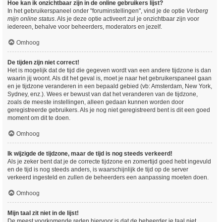
Hoe kan ik onzichtbaar zijn in de online gebruikers lijst?
In het gebruikerspaneel onder "foruminstellingen", vind je de optie
Verberg
mijn online status
. Als je deze optie activeert zul je onzichtbaar zijn voor
iedereen, behalve voor beheerders, moderators en jezelf.
Omhoog
De tijden zijn niet correct!
Het is mogelijk dat de tijd die gegeven wordt van een andere tijdzone is dan
waarin jij woont. Als dit het geval is, moet je naar het gebruikerspaneel gaan
en je tijdzone veranderen in een bepaald gebied (vb: Amsterdam, New York,
Sydney, enz.). Wees er bewust van dat het veranderen van de tijdzone,
zoals de meeste instellingen, alleen gedaan kunnen worden door
geregistreerde gebruikers. Als je nog niet geregistreerd bent is dit een goed
moment om dit te doen.
Omhoog
Ik wijzigde de tijdzone, maar de tijd is nog steeds verkeerd!
Als je zeker bent dat je de correcte tijdzone en zomertijd goed hebt ingevuld
en de tijd is nog steeds anders, is waarschijnlijk de tijd op de server
verkeerd ingesteld en zullen de beheerders een aanpassing moeten doen.
Omhoog
Mijn taal zit niet in de lijst!
De meest voorkomende reden hiervoor is dat de beheerder je taal niet