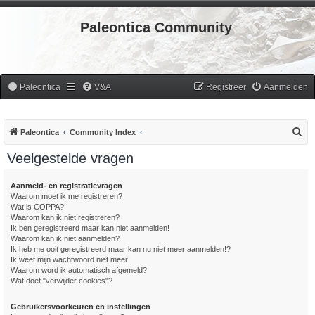
Paleontica Community
Paleontica
V&A
Registreer
Aanmelden
Z
Paleontica
Community Index
o
Veelgestelde vragen
e
k
Aanmeld- en registratievragen
Waarom moet ik me registreren?
Wat is COPPA?
Waarom kan ik niet registreren?
Ik ben geregistreerd maar kan niet aanmelden!
Waarom kan ik niet aanmelden?
Ik heb me ooit geregistreerd maar kan nu niet meer aanmelden!?
Ik weet mijn wachtwoord niet meer!
Waarom word ik automatisch afgemeld?
Wat doet "verwijder cookies"?
Gebruikersvoorkeuren en instellingen