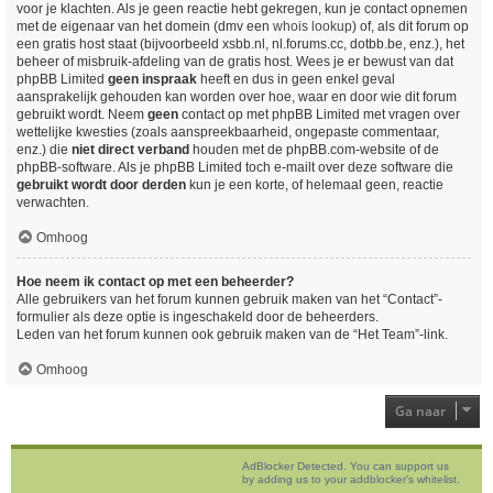
voor je klachten. Als je geen reactie hebt gekregen, kun je contact opnemen
met de eigenaar van het domein (dmv een
whois lookup
) of, als dit forum op
een gratis host staat (bijvoorbeeld xsbb.nl, nl.forums.cc, dotbb.be, enz.), het
beheer of misbruik-afdeling van de gratis host. Wees je er bewust van dat
phpBB Limited
geen inspraak
heeft en dus in geen enkel geval
aansprakelijk gehouden kan worden over hoe, waar en door wie dit forum
gebruikt wordt. Neem
geen
contact op met phpBB Limited met vragen over
wettelijke kwesties (zoals aanspreekbaarheid, ongepaste commentaar,
enz.) die
niet direct verband
houden met de phpBB.com-website of de
phpBB-software. Als je phpBB Limited toch e-mailt over deze software die
gebruikt wordt door derden
kun je een korte, of helemaal geen, reactie
verwachten.
Omhoog
Hoe neem ik contact op met een beheerder?
Alle gebruikers van het forum kunnen gebruik maken van het “Contact”-
formulier als deze optie is ingeschakeld door de beheerders.
Leden van het forum kunnen ook gebruik maken van de “Het Team”-link.
Omhoog
Ga naar
AdBlocker Detected. You can support us
by adding us to your addblocker's whitelist.