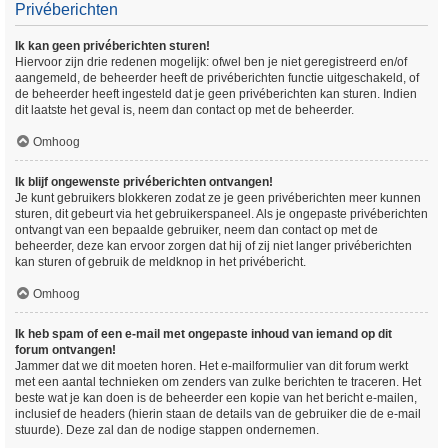
Privéberichten
Ik kan geen privéberichten sturen!
Hiervoor zijn drie redenen mogelijk: ofwel ben je niet geregistreerd en/of
aangemeld, de beheerder heeft de privéberichten functie uitgeschakeld, of
de beheerder heeft ingesteld dat je geen privéberichten kan sturen. Indien
dit laatste het geval is, neem dan contact op met de beheerder.
Omhoog
Ik blijf ongewenste privéberichten ontvangen!
Je kunt gebruikers blokkeren zodat ze je geen privéberichten meer kunnen
sturen, dit gebeurt via het gebruikerspaneel. Als je ongepaste privéberichten
ontvangt van een bepaalde gebruiker, neem dan contact op met de
beheerder, deze kan ervoor zorgen dat hij of zij niet langer privéberichten
kan sturen of gebruik de meldknop in het privébericht.
Omhoog
Ik heb spam of een e-mail met ongepaste inhoud van iemand op dit
forum ontvangen!
Jammer dat we dit moeten horen. Het e-mailformulier van dit forum werkt
met een aantal technieken om zenders van zulke berichten te traceren. Het
beste wat je kan doen is de beheerder een kopie van het bericht e-mailen,
inclusief de headers (hierin staan de details van de gebruiker die de e-mail
stuurde). Deze zal dan de nodige stappen ondernemen.