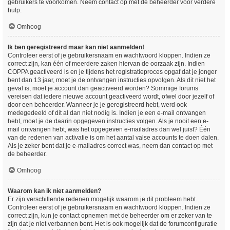
gebruikers te voorkomen. Neem contact op met de beheerder voor verdere
hulp.
Omhoog
Ik ben geregistreerd maar kan niet aanmelden!
Controleer eerst of je gebruikersnaam en wachtwoord kloppen. Indien ze
correct zijn, kan één of meerdere zaken hiervan de oorzaak zijn. Indien
COPPA geactiveerd is en je tijdens het registratieproces opgaf dat je jonger
bent dan 13 jaar, moet je de ontvangen instructies opvolgen. Als dit niet het
geval is, moet je account dan geactiveerd worden? Sommige forums
vereisen dat iedere nieuwe account geactiveerd wordt, ofwel door jezelf of
door een beheerder. Wanneer je je geregistreerd hebt, werd ook
medegedeeld of dit al dan niet nodig is. Indien je een e-mail ontvangen
hebt, moet je de daarin opgegeven instructies volgen. Als je nooit een e-
mail ontvangen hebt, was het opgegeven e-mailadres dan wel juist? Één
van de redenen van activatie is om het aantal valse accounts te doen dalen.
Als je zeker bent dat je e-mailadres correct was, neem dan contact op met
de beheerder.
Omhoog
Waarom kan ik niet aanmelden?
Er zijn verschillende redenen mogelijk waarom je dit probleem hebt.
Controleer eerst of je gebruikersnaam en wachtwoord kloppen. Indien ze
correct zijn, kun je contact opnemen met de beheerder om er zeker van te
zijn dat je niet verbannen bent. Het is ook mogelijk dat de forumconfiguratie