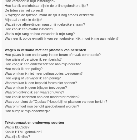
Hoe verander ik mijn instellingen?
Hoe kan ik onzichtbaar zijn in de online gebruikers lijst?
De tijden zijn niet correct!
Ik wijzigde de tijdzone, maar de tijd is nog steeds verkeerd!
Mijn taal zit niet in de lijst!
Wat zijn de afbeeldingen naast mijn gebruikersnaam?
Hoe kan ik een avatar instellen?
Wat is mijn rang en hoe verander ik mijn rang?
Wanneer ik op de e-maillink van een gebruiker klik, moet ik me aanmelden?
Vragen in verband met het plaatsen van berichten
Hoe plaats ik een onderwerp in een forum of maak een reactie?
Hoe wijzig of verwijder ik een bericht?
Hoe voeg ik een onderschrift toe aan mijn bericht?
Hoe maak ik een peiling?
Waarom kan ik niet meer peilingsopties toevoegen?
Hoe wijzig of verwijder ik een peiling?
Waarom kan ik een bepaald forum niet openen?
Waarom kan ik geen bijlagen toevoegen?
Waarom ontving ik een waarschuwing?
Hoe kan ik berichten aan een moderator melden?
Waarvoor dient de "Opslaan"-knop bij het plaatsen van een bericht?
Waarom moet mijn bericht goedgekeurd worden?
Hoe bump ik mijn onderwerp?
Tekstopmaak en onderwerp soorten
Wat is BBCode?
Kan ik HTML gebruiken?
Wat zijn Smilies?