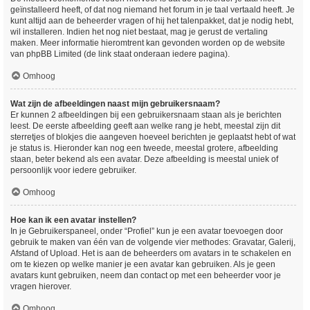
geïnstalleerd heeft, of dat nog niemand het forum in je taal vertaald heeft. Je
kunt altijd aan de beheerder vragen of hij het talenpakket, dat je nodig hebt,
wil installeren. Indien het nog niet bestaat, mag je gerust de vertaling
maken. Meer informatie hieromtrent kan gevonden worden op de website
van phpBB Limited (de link staat onderaan iedere pagina).
Omhoog
Wat zijn de afbeeldingen naast mijn gebruikersnaam?
Er kunnen 2 afbeeldingen bij een gebruikersnaam staan als je berichten
leest. De eerste afbeelding geeft aan welke rang je hebt, meestal zijn dit
sterretjes of blokjes die aangeven hoeveel berichten je geplaatst hebt of wat
je status is. Hieronder kan nog een tweede, meestal grotere, afbeelding
staan, beter bekend als een avatar. Deze afbeelding is meestal uniek of
persoonlijk voor iedere gebruiker.
Omhoog
Hoe kan ik een avatar instellen?
In je Gebruikerspaneel, onder “Profiel” kun je een avatar toevoegen door
gebruik te maken van één van de volgende vier methodes: Gravatar, Galerij,
Afstand of Upload. Het is aan de beheerders om avatars in te schakelen en
om te kiezen op welke manier je een avatar kan gebruiken. Als je geen
avatars kunt gebruiken, neem dan contact op met een beheerder voor je
vragen hierover.
Omhoog