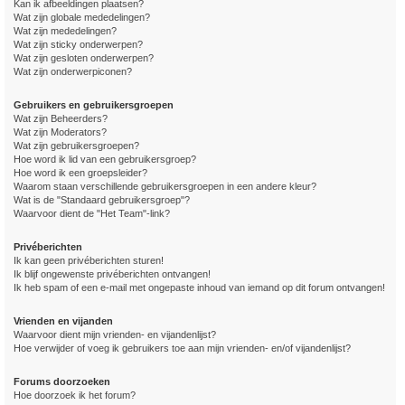
Kan ik afbeeldingen plaatsen?
Wat zijn globale mededelingen?
Wat zijn mededelingen?
Wat zijn sticky onderwerpen?
Wat zijn gesloten onderwerpen?
Wat zijn onderwerpiconen?
Gebruikers en gebruikersgroepen
Wat zijn Beheerders?
Wat zijn Moderators?
Wat zijn gebruikersgroepen?
Hoe word ik lid van een gebruikersgroep?
Hoe word ik een groepsleider?
Waarom staan verschillende gebruikersgroepen in een andere kleur?
Wat is de "Standaard gebruikersgroep"?
Waarvoor dient de "Het Team"-link?
Privéberichten
Ik kan geen privéberichten sturen!
Ik blijf ongewenste privéberichten ontvangen!
Ik heb spam of een e-mail met ongepaste inhoud van iemand op dit forum ontvangen!
Vrienden en vijanden
Waarvoor dient mijn vrienden- en vijandenlijst?
Hoe verwijder of voeg ik gebruikers toe aan mijn vrienden- en/of vijandenlijst?
Forums doorzoeken
Hoe doorzoek ik het forum?