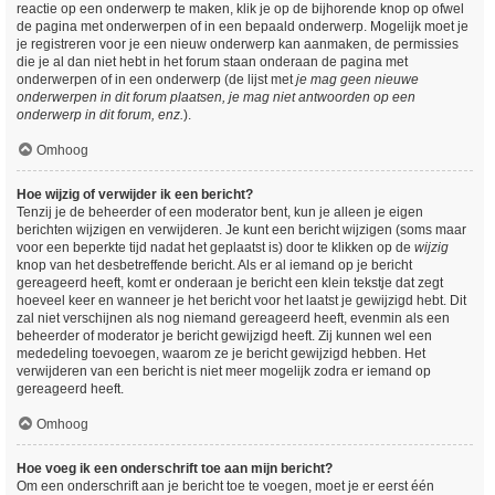
reactie op een onderwerp te maken, klik je op de bijhorende knop op ofwel
de pagina met onderwerpen of in een bepaald onderwerp. Mogelijk moet je
je registreren voor je een nieuw onderwerp kan aanmaken, de permissies
die je al dan niet hebt in het forum staan onderaan de pagina met
onderwerpen of in een onderwerp (de lijst met
je mag geen nieuwe
onderwerpen in dit forum plaatsen, je mag niet antwoorden op een
onderwerp in dit forum, enz.
).
Omhoog
Hoe wijzig of verwijder ik een bericht?
Tenzij je de beheerder of een moderator bent, kun je alleen je eigen
berichten wijzigen en verwijderen. Je kunt een bericht wijzigen (soms maar
voor een beperkte tijd nadat het geplaatst is) door te klikken op de
wijzig
knop van het desbetreffende bericht. Als er al iemand op je bericht
gereageerd heeft, komt er onderaan je bericht een klein tekstje dat zegt
hoeveel keer en wanneer je het bericht voor het laatst je gewijzigd hebt. Dit
zal niet verschijnen als nog niemand gereageerd heeft, evenmin als een
beheerder of moderator je bericht gewijzigd heeft. Zij kunnen wel een
mededeling toevoegen, waarom ze je bericht gewijzigd hebben. Het
verwijderen van een bericht is niet meer mogelijk zodra er iemand op
gereageerd heeft.
Omhoog
Hoe voeg ik een onderschrift toe aan mijn bericht?
Om een onderschrift aan je bericht toe te voegen, moet je er eerst één