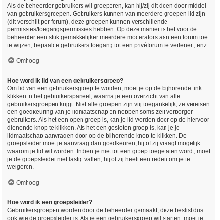
Als de beheerder gebruikers wil groeperen, kan hij/zij dit doen door middel
van gebruikersgroepen. Gebruikers kunnen van meerdere groepen lid zijn
(dit verschilt per forum), deze groepen kunnen verschillende
permissies/toegangspermissies hebben. Op deze manier is het voor de
beheerder een stuk gemakkelijker meerdere moderators aan een forum toe
te wijzen, bepaalde gebruikers toegang tot een privéforum te verlenen, enz.
Omhoog
Hoe word ik lid van een gebruikersgroep?
Om lid van een gebruikersgroep te worden, moet je op de bijhorende link
klikken in het gebruikerspaneel, waarna je een overzicht van alle
gebruikersgroepen krijgt. Niet alle groepen zijn vrij toegankelijk, ze vereisen
een goedkeuring van je lidmaatschap en hebben soms zelf verborgen
gebruikers. Als het een open groep is, kan je lid worden door op de hiervoor
dienende knop te klikken. Als het een gesloten groep is, kan je je
lidmaatschap aanvragen door op de bijhorende knop te klikken. De
groepsleider moet je aanvraag dan goedkeuren, hij of zij vraagt mogelijk
waarom je lid wil worden. Indien je niet tot een groep toegelaten wordt, moet
je de groepsleider niet lastig vallen, hij of zij heeft een reden om je te
weigeren.
Omhoog
Hoe word ik een groepsleider?
Gebruikersgroepen worden door de beheerder gemaakt, deze beslist dus
ook wie de groepsleider is. Als je een gebruikersgroep wil starten, moet je