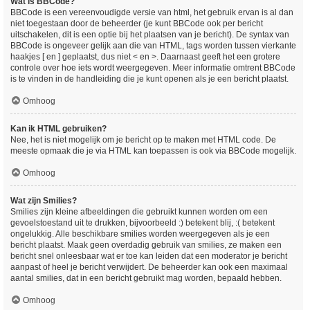
Wat is BBCode?
BBCode is een vereenvoudigde versie van html, het gebruik ervan is al dan
niet toegestaan door de beheerder (je kunt BBCode ook per bericht
uitschakelen, dit is een optie bij het plaatsen van je bericht). De syntax van
BBCode is ongeveer gelijk aan die van HTML, tags worden tussen vierkante
haakjes [ en ] geplaatst, dus niet < en >. Daarnaast geeft het een grotere
controle over hoe iets wordt weergegeven. Meer informatie omtrent BBCode
is te vinden in de handleiding die je kunt openen als je een bericht plaatst.
Omhoog
Kan ik HTML gebruiken?
Nee, het is niet mogelijk om je bericht op te maken met HTML code. De
meeste opmaak die je via HTML kan toepassen is ook via BBCode mogelijk.
Omhoog
Wat zijn Smilies?
Smilies zijn kleine afbeeldingen die gebruikt kunnen worden om een
gevoelstoestand uit te drukken, bijvoorbeeld :) betekent blij, :( betekent
ongelukkig. Alle beschikbare smilies worden weergegeven als je een
bericht plaatst. Maak geen overdadig gebruik van smilies, ze maken een
bericht snel onleesbaar wat er toe kan leiden dat een moderator je bericht
aanpast of heel je bericht verwijdert. De beheerder kan ook een maximaal
aantal smilies, dat in een bericht gebruikt mag worden, bepaald hebben.
Omhoog