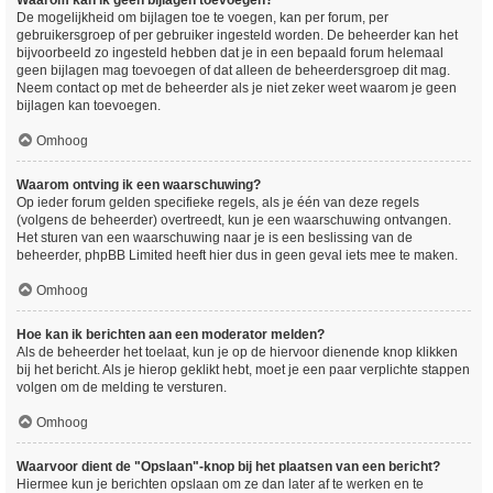
Waarom kan ik geen bijlagen toevoegen?
De mogelijkheid om bijlagen toe te voegen, kan per forum, per
gebruikersgroep of per gebruiker ingesteld worden. De beheerder kan het
bijvoorbeeld zo ingesteld hebben dat je in een bepaald forum helemaal
geen bijlagen mag toevoegen of dat alleen de beheerdersgroep dit mag.
Neem contact op met de beheerder als je niet zeker weet waarom je geen
bijlagen kan toevoegen.
Omhoog
Waarom ontving ik een waarschuwing?
Op ieder forum gelden specifieke regels, als je één van deze regels
(volgens de beheerder) overtreedt, kun je een waarschuwing ontvangen.
Het sturen van een waarschuwing naar je is een beslissing van de
beheerder, phpBB Limited heeft hier dus in geen geval iets mee te maken.
Omhoog
Hoe kan ik berichten aan een moderator melden?
Als de beheerder het toelaat, kun je op de hiervoor dienende knop klikken
bij het bericht. Als je hierop geklikt hebt, moet je een paar verplichte stappen
volgen om de melding te versturen.
Omhoog
Waarvoor dient de "Opslaan"-knop bij het plaatsen van een bericht?
Hiermee kun je berichten opslaan om ze dan later af te werken en te