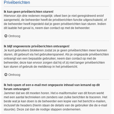
Privéberichten
Ik kan geen privéberichten sturen!
Hiervoor zijn drie redenen mogelijk: ofwel ben je niet geregistreerd en/of
aangemeld, de beheerder heeft de privéberichten functie uitgeschakeld, of
de beheerder heeft ingesteld dat je geen privéberichten kan sturen. Indien
dit laatste het geval is, neem dan contact op met de beheerder.
Omhoog
Ik blijf ongewenste privéberichten ontvangen!
Je kunt gebruikers blokkeren zodat ze je geen privéberichten meer kunnen
sturen, dit gebeurt via het gebruikerspaneel. Als je ongepaste privéberichten
ontvangt van een bepaalde gebruiker, neem dan contact op met de
beheerder, deze kan ervoor zorgen dat hij of zij niet langer privéberichten
kan sturen of gebruik de meldknop in het privébericht.
Omhoog
Ik heb spam of een e-mail met ongepaste inhoud van iemand op dit
forum ontvangen!
Jammer dat we dit moeten horen. Het e-mailformulier van dit forum werkt
met een aantal technieken om zenders van zulke berichten te traceren. Het
beste wat je kan doen is de beheerder een kopie van het bericht e-mailen,
inclusief de headers (hierin staan de details van de gebruiker die de e-mail
stuurde). Deze zal dan de nodige stappen ondernemen.