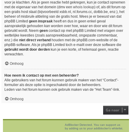
voor je klachten. Als je geen reactie hebt gekregen, kun je contact opnemen
met de eigenaar van het domein (dmv een
whois lookup
) of, als dit forum op
een gratis host staat (bijvoorbeeld xsbb.nl, nl.forums.cc, dotbb.be, enz.), het
beheer of misbruik-afdeling van de gratis host. Wees je er bewust van dat
phpBB Limited
geen inspraak
heeft en dus in geen enkel geval
aansprakelijk gehouden kan worden over hoe, waar en door wie dit forum
gebruikt wordt. Neem
geen
contact op met phpBB Limited met vragen over
wettelijke kwesties (zoals aanspreekbaarheid, ongepaste commentaar,
enz.) die
niet direct verband
houden met de phpBB.com-website of de
phpBB-software. Als je phpBB Limited toch e-mailt over deze software die
gebruikt wordt door derden
kun je een korte, of helemaal geen, reactie
verwachten.
Omhoog
Hoe neem ik contact op met een beheerder?
Alle gebruikers van het forum kunnen gebruik maken van het “Contact”-
formulier als deze optie is ingeschakeld door de beheerders.
Leden van het forum kunnen ook gebruik maken van de “Het Team”-link.
Omhoog
Ga naar
AdBlocker Detected. You can support us
by adding us to your addblocker's whitelist.