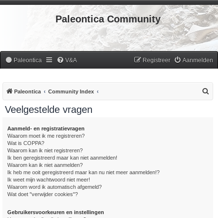
Paleontica Community
Paleontica
V&A
Registreer
Aanmelden
Z
Paleontica
Community Index
o
Veelgestelde vragen
e
k
Aanmeld- en registratievragen
Waarom moet ik me registreren?
Wat is COPPA?
Waarom kan ik niet registreren?
Ik ben geregistreerd maar kan niet aanmelden!
Waarom kan ik niet aanmelden?
Ik heb me ooit geregistreerd maar kan nu niet meer aanmelden!?
Ik weet mijn wachtwoord niet meer!
Waarom word ik automatisch afgemeld?
Wat doet "verwijder cookies"?
Gebruikersvoorkeuren en instellingen