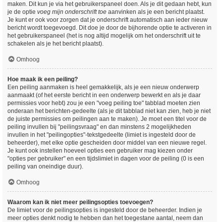
maken. Dit kun je via het gebruikerspaneel doen. Als je dit gedaan hebt, kun
je de optie
voeg mijn onderschrift toe
aanvinken als je een bericht plaatst.
Je kunt er ook voor zorgen dat je onderschrift automatisch aan ieder nieuw
bericht wordt toegevoegd. Dit doe je door de bijhorende optie te activeren in
het gebruikerspaneel (het is nog altijd mogelijk om het onderschrift uit te
schakelen als je het bericht plaatst).
Omhoog
Hoe maak ik een peiling?
Een peiling aanmaken is heel gemakkelijk, als je een nieuw onderwerp
aanmaakt (of het eerste bericht in een onderwerp bewerkt en als je daar
permissies voor hebt) zou je een "voeg peiling toe" tabblad moeten zien
onderaan het berichten-gedeelte (als je dit tabblad niet kan zien, heb je niet
de juiste permissies om peilingen aan te maken). Je moet een titel voor de
peiling invullen bij "peilingsvraag" en dan minstens 2 mogelijkheden
invullen in het "peilingopties"-tekstgedeelte (limiet is ingesteld door de
beheerder), met elke optie gescheiden door middel van een nieuwe regel.
Je kunt ook instellen hoeveel opties een gebruiker mag kiezen onder
"opties per gebruiker" en een tijdslimiet in dagen voor de peiling (0 is een
peiling van oneindige duur).
Omhoog
Waarom kan ik niet meer peilingsopties toevoegen?
De limiet voor de peilingsopties is ingesteld door de beheerder. Indien je
meer opties denkt nodig te hebben dan het toegestane aantal, neem dan