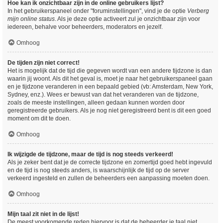
Hoe kan ik onzichtbaar zijn in de online gebruikers lijst?
In het gebruikerspaneel onder "foruminstellingen", vind je de optie
Verberg
mijn online status
. Als je deze optie activeert zul je onzichtbaar zijn voor
iedereen, behalve voor beheerders, moderators en jezelf.
Omhoog
De tijden zijn niet correct!
Het is mogelijk dat de tijd die gegeven wordt van een andere tijdzone is dan
waarin jij woont. Als dit het geval is, moet je naar het gebruikerspaneel gaan
en je tijdzone veranderen in een bepaald gebied (vb: Amsterdam, New York,
Sydney, enz.). Wees er bewust van dat het veranderen van de tijdzone,
zoals de meeste instellingen, alleen gedaan kunnen worden door
geregistreerde gebruikers. Als je nog niet geregistreerd bent is dit een goed
moment om dit te doen.
Omhoog
Ik wijzigde de tijdzone, maar de tijd is nog steeds verkeerd!
Als je zeker bent dat je de correcte tijdzone en zomertijd goed hebt ingevuld
en de tijd is nog steeds anders, is waarschijnlijk de tijd op de server
verkeerd ingesteld en zullen de beheerders een aanpassing moeten doen.
Omhoog
Mijn taal zit niet in de lijst!
De meest voorkomende reden hiervoor is dat de beheerder je taal niet