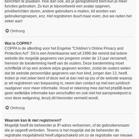
berichten te plaatsen. Hoe dan ook, als je geregistreerd bent kun je meer
functies gebruiken. Zo kun je bijvoorbeeld een avatar opgeven,
privéberichten sturen, andere gebruikers e-mailen, lid worden van
gebruikersgroepen, enz. Het registreren duurt maar even, dus we raden het
zeker aan!
Omhoog
Wat is COPPA?
COPPA is de afkorting voor het Engelse "Children’s Online Privacy and
Protection Act". Dit is een Amerikaanse wet uit 1998 die vereist dat iedere
website die mogelijk gegevens van jongeren onder de 13 jaar verzamelt,
hiervoor de toestemming heeft van de ouders. Deze toestemming moet
schriftelijk of op een andere wijze gegeven worden, zodat de ouders weten
dat de website persoonlijke gegevens van hun kind, jonger dan 13, heeft.
Indien je niet zeker bent of deze wet al dan niet op jou of de website waarop
je wil registreren van toepassing is, neem dan contact op met een juridisch
raadgever voor meer informatie. Houd er rekening mee dat het phpBB-team
geen wettelijke informatie kan verschaffen en ook niet het aanspreekpunt is
voor deze wetgeving, tenzij dit hieronder vermeld wordt.
Omhoog
Waarom kan ik niet registreren?
Mogelijk heeft de beheerder je IP-adres verbannen, of de gebruikersnaam
die je opgeeft verboden. Tevens is het mogelijk dat de beheerder de
registratie mogelijkheid heeft uitgeschakeld om zo de registratie van nieuwe