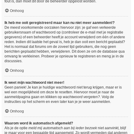
fout is, dan moet dit door de beheerder opgelost worden.
Omhoog
Ik heb me ooit geregistreerd maar kan nu niet meer aanmelden!?
De meest voorkomende oorzaken hiervoor zijn: je gaf een verkeerde
gebruikersnaam of wachtwoord op (controleer de e-mail met je registratie
gegevens) of een beheerder heeft je account verwijderd om één of andere
reden. Indien dit laatste het geval is, heb je dan ooit een bericht geplaatst?
Het is normaal dat forums om de zoveel tijd gebruikers, die nog geen
berichten geplaatst hebben, verwijderen. Dit doen ze om de database qua
omvang te verkleinen. Probeer je opnieuw te registreren en meng je in de
discussies.
Omhoog
Ik weet mijn wachtwoord niet meer!
Geen paniek! Je kan je huidige wachtwoord niet terug krijgen, maar er is
wel een mogelijkheid om deze te resetten. Hiervoor moet je naar de
aanmeldpagina gaan en klikken op
wachtwoord vergeten?
. Volg de
instructies op het scherm en even later kan je je weer aanmelden.
Omhoog
Waarom word ik automatisch afgemeld?
Als je de optie
meld mij automatisch aan bij ieder bezoek
niet aanvinkt, blijf
je maar voor een bepaalde tijd aangemeld. Zo wordt vermeden dat anderen