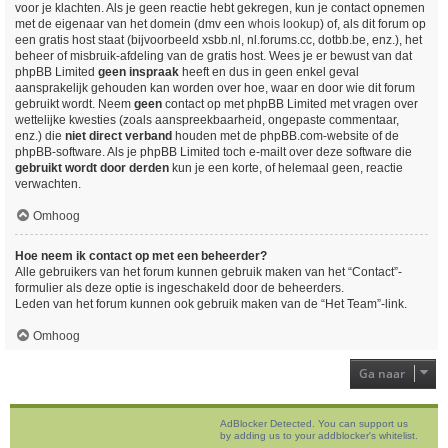
voor je klachten. Als je geen reactie hebt gekregen, kun je contact opnemen
met de eigenaar van het domein (dmv een
whois lookup
) of, als dit forum op
een gratis host staat (bijvoorbeeld xsbb.nl, nl.forums.cc, dotbb.be, enz.), het
beheer of misbruik-afdeling van de gratis host. Wees je er bewust van dat
phpBB Limited
geen inspraak
heeft en dus in geen enkel geval
aansprakelijk gehouden kan worden over hoe, waar en door wie dit forum
gebruikt wordt. Neem
geen
contact op met phpBB Limited met vragen over
wettelijke kwesties (zoals aanspreekbaarheid, ongepaste commentaar,
enz.) die
niet direct verband
houden met de phpBB.com-website of de
phpBB-software. Als je phpBB Limited toch e-mailt over deze software die
gebruikt wordt door derden
kun je een korte, of helemaal geen, reactie
verwachten.
Omhoog
Hoe neem ik contact op met een beheerder?
Alle gebruikers van het forum kunnen gebruik maken van het “Contact”-
formulier als deze optie is ingeschakeld door de beheerders.
Leden van het forum kunnen ook gebruik maken van de “Het Team”-link.
Omhoog
Ga naar
AdBlocker Detected. You can support us
by adding us to your addblocker's whitelist.