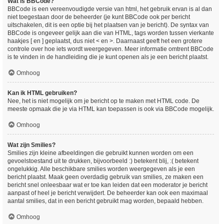
Wat is BBCode?
BBCode is een vereenvoudigde versie van html, het gebruik ervan is al dan
niet toegestaan door de beheerder (je kunt BBCode ook per bericht
uitschakelen, dit is een optie bij het plaatsen van je bericht). De syntax van
BBCode is ongeveer gelijk aan die van HTML, tags worden tussen vierkante
haakjes [ en ] geplaatst, dus niet < en >. Daarnaast geeft het een grotere
controle over hoe iets wordt weergegeven. Meer informatie omtrent BBCode
is te vinden in de handleiding die je kunt openen als je een bericht plaatst.
Omhoog
Kan ik HTML gebruiken?
Nee, het is niet mogelijk om je bericht op te maken met HTML code. De
meeste opmaak die je via HTML kan toepassen is ook via BBCode mogelijk.
Omhoog
Wat zijn Smilies?
Smilies zijn kleine afbeeldingen die gebruikt kunnen worden om een
gevoelstoestand uit te drukken, bijvoorbeeld :) betekent blij, :( betekent
ongelukkig. Alle beschikbare smilies worden weergegeven als je een
bericht plaatst. Maak geen overdadig gebruik van smilies, ze maken een
bericht snel onleesbaar wat er toe kan leiden dat een moderator je bericht
aanpast of heel je bericht verwijdert. De beheerder kan ook een maximaal
aantal smilies, dat in een bericht gebruikt mag worden, bepaald hebben.
Omhoog