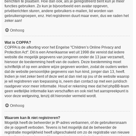
berichten te plaatsen. Hoe dan ook, als je geregistreerd bent kun je meer
functies gebruiken. Zo kun je bijvoorbeeld een avatar opgeven,
privéberichten sturen, andere gebruikers e-mailen, lid worden van
gebruikersgroepen, enz. Het registreren duurt maar even, dus we raden het
zeker aan!
Omhoog
Wat is COPPA?
COPPA is de afkorting voor het Engelse "Children’s Online Privacy and
Protection Act". Dit is een Amerikaanse wet uit 1998 die vereist dat iedere
website die mogelijk gegevens van jongeren onder de 13 jaar verzamelt,
hiervoor de toestemming heeft van de ouders. Deze toestemming moet
schriftelijk of op een andere wijze gegeven worden, zodat de ouders weten
dat de website persoonlijke gegevens van hun kind, jonger dan 13, heeft.
Indien je niet zeker bent of deze wet al dan niet op jou of de website waarop
je wil registreren van toepassing is, neem dan contact op met een juridisch
raadgever voor meer informatie. Houd er rekening mee dat het phpBB-team
geen wettelijke informatie kan verschaffen en ook niet het aanspreekpunt is
voor deze wetgeving, tenzij dit hieronder vermeld wordt.
Omhoog
Waarom kan ik niet registreren?
Mogelijk heeft de beheerder je IP-adres verbannen, of de gebruikersnaam
die je opgeeft verboden. Tevens is het mogelijk dat de beheerder de
registratie mogelijkheid heeft uitgeschakeld om zo de registratie van nieuwe