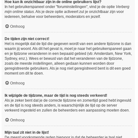
Hoe kan ik onzichtbaar zijn in de online gebruikers lijst?
In het gebruikerspaneel onder "foruminstellingen", vind je de optie
Verberg
mijn online status
. Als je deze optie activeert zul je onzichtbaar zijn voor
iedereen, behalve voor beheerders, moderators en jezelf.
Omhoog
De tijden zijn niet correct!
Het is mogelijk dat de tijd die gegeven wordt van een andere tijdzone is dan
waarin jij woont. Als dit het geval is, moet je naar het gebruikerspaneel gaan
en je tijdzone veranderen in een bepaald gebied (vb: Amsterdam, New York,
Sydney, enz.). Wees er bewust van dat het veranderen van de tijdzone,
zoals de meeste instellingen, alleen gedaan kunnen worden door
geregistreerde gebruikers. Als je nog niet geregistreerd bent is dit een goed
moment om dit te doen.
Omhoog
Ik wijzigde de tijdzone, maar de tijd is nog steeds verkeerd!
Als je zeker bent dat je de correcte tijdzone en zomertijd goed hebt ingevuld
en de tijd is nog steeds anders, is waarschijnlijk de tijd op de server
verkeerd ingesteld en zullen de beheerders een aanpassing moeten doen.
Omhoog
Mijn taal zit niet in de lijst!
De meest voorkomende reden hiervoor is dat de beheerder je taal niet