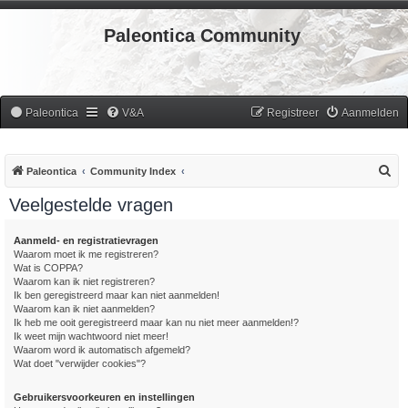
Paleontica Community
Paleontica
V&A
Registreer
Aanmelden
Z
Paleontica
Community Index
o
Veelgestelde vragen
e
k
Aanmeld- en registratievragen
Waarom moet ik me registreren?
Wat is COPPA?
Waarom kan ik niet registreren?
Ik ben geregistreerd maar kan niet aanmelden!
Waarom kan ik niet aanmelden?
Ik heb me ooit geregistreerd maar kan nu niet meer aanmelden!?
Ik weet mijn wachtwoord niet meer!
Waarom word ik automatisch afgemeld?
Wat doet "verwijder cookies"?
Gebruikersvoorkeuren en instellingen