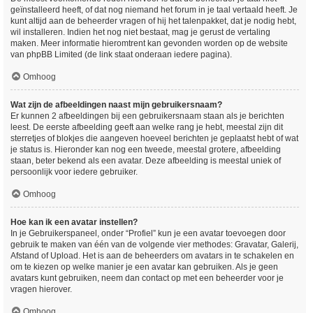
geïnstalleerd heeft, of dat nog niemand het forum in je taal vertaald heeft. Je
kunt altijd aan de beheerder vragen of hij het talenpakket, dat je nodig hebt,
wil installeren. Indien het nog niet bestaat, mag je gerust de vertaling
maken. Meer informatie hieromtrent kan gevonden worden op de website
van phpBB Limited (de link staat onderaan iedere pagina).
Omhoog
Wat zijn de afbeeldingen naast mijn gebruikersnaam?
Er kunnen 2 afbeeldingen bij een gebruikersnaam staan als je berichten
leest. De eerste afbeelding geeft aan welke rang je hebt, meestal zijn dit
sterretjes of blokjes die aangeven hoeveel berichten je geplaatst hebt of wat
je status is. Hieronder kan nog een tweede, meestal grotere, afbeelding
staan, beter bekend als een avatar. Deze afbeelding is meestal uniek of
persoonlijk voor iedere gebruiker.
Omhoog
Hoe kan ik een avatar instellen?
In je Gebruikerspaneel, onder “Profiel” kun je een avatar toevoegen door
gebruik te maken van één van de volgende vier methodes: Gravatar, Galerij,
Afstand of Upload. Het is aan de beheerders om avatars in te schakelen en
om te kiezen op welke manier je een avatar kan gebruiken. Als je geen
avatars kunt gebruiken, neem dan contact op met een beheerder voor je
vragen hierover.
Omhoog