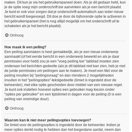
maken. Dit kun je via het gebruikerspaneel doen. Als je dit gedaan hebt, kun
je de optie
voeg mijn onderschrift toe
aanvinken als je een bericht plaatst.
Je kunt er ook voor zorgen dat je onderschrift automatisch aan ieder nieuw
bericht wordt toegevoegd. Dit doe je door de bijhorende optie te activeren in
het gebruikerspaneel (het is nog altijd mogelijk om het onderschrift uit te
schakelen als je het bericht plaatst).
Omhoog
Hoe maak ik een peiling?
Een peiling aanmaken is heel gemakkelijk, als je een nieuw onderwerp
aanmaakt (of het eerste bericht in een onderwerp bewerkt en als je daar
permissies voor hebt) zou je een "voeg peiling toe" tabblad moeten zien
onderaan het berichten-gedeelte (als je dit tabblad niet kan zien, heb je niet
de juiste permissies om peilingen aan te maken). Je moet een titel voor de
peiling invullen bij "peilingsvraag" en dan minstens 2 mogelijkheden
invullen in het "peilingopties"-tekstgedeelte (limiet is ingesteld door de
beheerder), met elke optie gescheiden door middel van een nieuwe regel.
Je kunt ook instellen hoeveel opties een gebruiker mag kiezen onder
"opties per gebruiker" en een tijdslimiet in dagen voor de peiling (0 is een
peiling van oneindige duur).
Omhoog
Waarom kan ik niet meer peilingsopties toevoegen?
De limiet voor de peilingsopties is ingesteld door de beheerder. Indien je
meer opties denkt nodig te hebben dan het toegestane aantal, neem dan