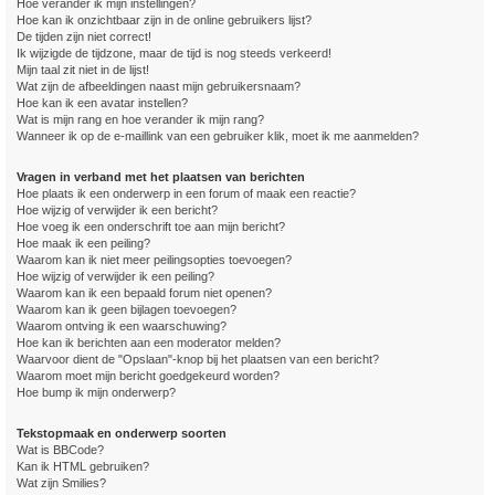
Hoe verander ik mijn instellingen?
Hoe kan ik onzichtbaar zijn in de online gebruikers lijst?
De tijden zijn niet correct!
Ik wijzigde de tijdzone, maar de tijd is nog steeds verkeerd!
Mijn taal zit niet in de lijst!
Wat zijn de afbeeldingen naast mijn gebruikersnaam?
Hoe kan ik een avatar instellen?
Wat is mijn rang en hoe verander ik mijn rang?
Wanneer ik op de e-maillink van een gebruiker klik, moet ik me aanmelden?
Vragen in verband met het plaatsen van berichten
Hoe plaats ik een onderwerp in een forum of maak een reactie?
Hoe wijzig of verwijder ik een bericht?
Hoe voeg ik een onderschrift toe aan mijn bericht?
Hoe maak ik een peiling?
Waarom kan ik niet meer peilingsopties toevoegen?
Hoe wijzig of verwijder ik een peiling?
Waarom kan ik een bepaald forum niet openen?
Waarom kan ik geen bijlagen toevoegen?
Waarom ontving ik een waarschuwing?
Hoe kan ik berichten aan een moderator melden?
Waarvoor dient de "Opslaan"-knop bij het plaatsen van een bericht?
Waarom moet mijn bericht goedgekeurd worden?
Hoe bump ik mijn onderwerp?
Tekstopmaak en onderwerp soorten
Wat is BBCode?
Kan ik HTML gebruiken?
Wat zijn Smilies?