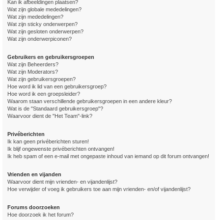
Kan ik afbeeldingen plaatsen?
Wat zijn globale mededelingen?
Wat zijn mededelingen?
Wat zijn sticky onderwerpen?
Wat zijn gesloten onderwerpen?
Wat zijn onderwerpiconen?
Gebruikers en gebruikersgroepen
Wat zijn Beheerders?
Wat zijn Moderators?
Wat zijn gebruikersgroepen?
Hoe word ik lid van een gebruikersgroep?
Hoe word ik een groepsleider?
Waarom staan verschillende gebruikersgroepen in een andere kleur?
Wat is de "Standaard gebruikersgroep"?
Waarvoor dient de "Het Team"-link?
Privéberichten
Ik kan geen privéberichten sturen!
Ik blijf ongewenste privéberichten ontvangen!
Ik heb spam of een e-mail met ongepaste inhoud van iemand op dit forum ontvangen!
Vrienden en vijanden
Waarvoor dient mijn vrienden- en vijandenlijst?
Hoe verwijder of voeg ik gebruikers toe aan mijn vrienden- en/of vijandenlijst?
Forums doorzoeken
Hoe doorzoek ik het forum?