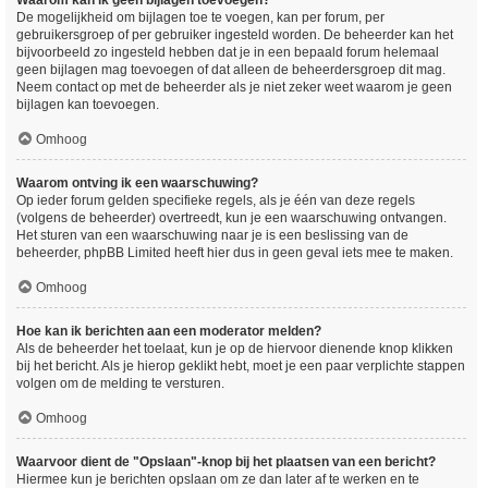
Waarom kan ik geen bijlagen toevoegen?
De mogelijkheid om bijlagen toe te voegen, kan per forum, per
gebruikersgroep of per gebruiker ingesteld worden. De beheerder kan het
bijvoorbeeld zo ingesteld hebben dat je in een bepaald forum helemaal
geen bijlagen mag toevoegen of dat alleen de beheerdersgroep dit mag.
Neem contact op met de beheerder als je niet zeker weet waarom je geen
bijlagen kan toevoegen.
Omhoog
Waarom ontving ik een waarschuwing?
Op ieder forum gelden specifieke regels, als je één van deze regels
(volgens de beheerder) overtreedt, kun je een waarschuwing ontvangen.
Het sturen van een waarschuwing naar je is een beslissing van de
beheerder, phpBB Limited heeft hier dus in geen geval iets mee te maken.
Omhoog
Hoe kan ik berichten aan een moderator melden?
Als de beheerder het toelaat, kun je op de hiervoor dienende knop klikken
bij het bericht. Als je hierop geklikt hebt, moet je een paar verplichte stappen
volgen om de melding te versturen.
Omhoog
Waarvoor dient de "Opslaan"-knop bij het plaatsen van een bericht?
Hiermee kun je berichten opslaan om ze dan later af te werken en te