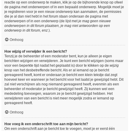
reactie op een onderwerp te maken, klik je op de bijhorende knop op ofwel
de pagina met onderwerpen of in een bepaald onderwerp. Mogelijk moet je
je registreren voor je een nieuw onderwerp kan aanmaken, de permissies
die je al dan niet hebt in het forum staan onderaan de pagina met
onderwerpen of in een onderwerp (de lijst met
je mag geen nieuwe
onderwerpen in dit forum plaatsen, je mag niet antwoorden op een
onderwerp in dit forum, enz.
).
Omhoog
Hoe wijzig of verwijder ik een bericht?
Tenzij je de beheerder of een moderator bent, kun je alleen je eigen
berichten wijzigen en verwijderen. Je kunt een bericht wijzigen (soms maar
voor een beperkte tijd nadat het geplaatst is) door te klikken op de
wijzig
knop van het desbetreffende bericht. Als er al iemand op je bericht
gereageerd heeft, komt er onderaan je bericht een klein tekstje dat zegt
hoeveel keer en wanneer je het bericht voor het laatst je gewijzigd hebt. Dit
zal niet verschijnen als nog niemand gereageerd heeft, evenmin als een
beheerder of moderator je bericht gewijzigd heeft. Zij kunnen wel een
mededeling toevoegen, waarom ze je bericht gewijzigd hebben. Het
verwijderen van een bericht is niet meer mogelijk zodra er iemand op
gereageerd heeft.
Omhoog
Hoe voeg ik een onderschrift toe aan mijn bericht?
Om een onderschrift aan je bericht toe te voegen, moet je er eerst één