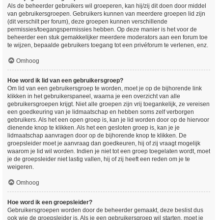
Als de beheerder gebruikers wil groeperen, kan hij/zij dit doen door middel
van gebruikersgroepen. Gebruikers kunnen van meerdere groepen lid zijn
(dit verschilt per forum), deze groepen kunnen verschillende
permissies/toegangspermissies hebben. Op deze manier is het voor de
beheerder een stuk gemakkelijker meerdere moderators aan een forum toe
te wijzen, bepaalde gebruikers toegang tot een privéforum te verlenen, enz.
Omhoog
Hoe word ik lid van een gebruikersgroep?
Om lid van een gebruikersgroep te worden, moet je op de bijhorende link
klikken in het gebruikerspaneel, waarna je een overzicht van alle
gebruikersgroepen krijgt. Niet alle groepen zijn vrij toegankelijk, ze vereisen
een goedkeuring van je lidmaatschap en hebben soms zelf verborgen
gebruikers. Als het een open groep is, kan je lid worden door op de hiervoor
dienende knop te klikken. Als het een gesloten groep is, kan je je
lidmaatschap aanvragen door op de bijhorende knop te klikken. De
groepsleider moet je aanvraag dan goedkeuren, hij of zij vraagt mogelijk
waarom je lid wil worden. Indien je niet tot een groep toegelaten wordt, moet
je de groepsleider niet lastig vallen, hij of zij heeft een reden om je te
weigeren.
Omhoog
Hoe word ik een groepsleider?
Gebruikersgroepen worden door de beheerder gemaakt, deze beslist dus
ook wie de groepsleider is. Als je een gebruikersgroep wil starten, moet je