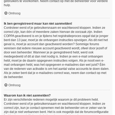
gebruikers te voorkomen. Neem contact op met de beheerder voor verdere
hulp.
Omhoog
Ik ben geregistreerd maar kan niet aanmelden!
Controleer eerst of je gebruikersnaam en wachtwoord kloppen. Indien ze
correct zijn, kan één of meerdere zaken hiervan de oorzaak zijn. Indien
COPPA geactiveerd is en je tijdens het registratieproces opgaf dat je jonger
bent dan 13 jaar, moet je de ontvangen instructies opvolgen. Als dit niet het
geval is, moet je account dan geactiveerd worden? Sommige forums
vereisen dat iedere nieuwe account geactiveerd wordt, ofwel door jezelf of
door een beheerder. Wanneer je je geregistreerd hebt, werd ook
medegedeeld of dit al dan niet nodig is. Indien je een e-mail ontvangen
hebt, moet je de daarin opgegeven instructies volgen. Als je nooit een e-
mail ontvangen hebt, was het opgegeven e-mailadres dan wel juist? Één
van de redenen van activatie is om het aantal valse accounts te doen dalen.
Als je zeker bent dat je e-mailadres correct was, neem dan contact op met
de beheerder.
Omhoog
Waarom kan ik niet aanmelden?
Er zijn verschillende redenen mogelijk waarom je dit probleem hebt.
Controleer eerst of je gebruikersnaam en wachtwoord kloppen. Indien ze
correct zijn, kun je contact opnemen met de beheerder om er zeker van te
zijn dat je niet verbannen bent. Het is ook mogelijk dat de forumconfiguratie