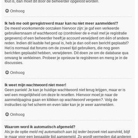
fout is, dan moet dit door de beheerder opgelost worden.
Omhoog
Ik heb me ooit geregistreerd maar kan nu niet meer aanmelden!?
De meest voorkomende oorzaken hiervoor zijn: je gaf een verkeerde
gebruikersnaam of wachtwoord op (controleer de e-mail met je registratie
gegevens) of een beheerder heeft je account verwijderd om één of andere
reden. Indien dit laatste het geval is, heb je dan ooit een bericht geplaatst?
Het is normaal dat forums om de zoveel tijd gebruikers, die nog geen
berichten geplaatst hebben, verwijderen. Dit doen ze om de database qua
omvang te verkleinen. Probeer je opnieuw te registreren en meng je in de
discussies.
Omhoog
Ik weet mijn wachtwoord niet meer!
Geen paniek! Je kan je huidige wachtwoord niet terug krijgen, maar er is
wel een mogelijkheid om deze te resetten. Hiervoor moet je naar de
aanmeldpagina gaan en klikken op
wachtwoord vergeten?
. Volg de
instructies op het scherm en even later kan je je weer aanmelden.
Omhoog
Waarom word ik automatisch afgemeld?
Als je de optie
meld mij automatisch aan bij ieder bezoek
niet aanvinkt, blijf
je maar voor een bepaalde tijd aangemeld. Zo wordt vermeden dat anderen