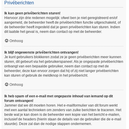
Privéberichten
Ik kan geen privéberichten sturen!
Hiervoor zijn drie redenen mogelijk: ofwel ben je niet geregistreerd en/of
aangemeld, de beheerder heeft de privéberichten functie uitgeschakeld, of
de beheerder heeft ingesteld dat je geen privéberichten kan sturen. Indien
dit laatste het geval is, neem dan contact op met de beheerder.
Omhoog
Ik blijf ongewenste privéberichten ontvangen!
Je kunt gebruikers blokkeren zodat ze je geen privéberichten meer kunnen
sturen, dit gebeurt via het gebruikerspaneel. Als je ongepaste privéberichten
ontvangt van een bepaalde gebruiker, neem dan contact op met de
beheerder, deze kan ervoor zorgen dat hij of zij niet langer privéberichten
kan sturen of gebruik de meldknop in het privébericht.
Omhoog
Ik heb spam of een e-mail met ongepaste inhoud van iemand op dit
forum ontvangen!
Jammer dat we dit moeten horen. Het e-mailformulier van dit forum werkt
met een aantal technieken om zenders van zulke berichten te traceren. Het
beste wat je kan doen is de beheerder een kopie van het bericht e-mailen,
inclusief de headers (hierin staan de details van de gebruiker die de e-mail
stuurde). Deze zal dan de nodige stappen ondernemen.