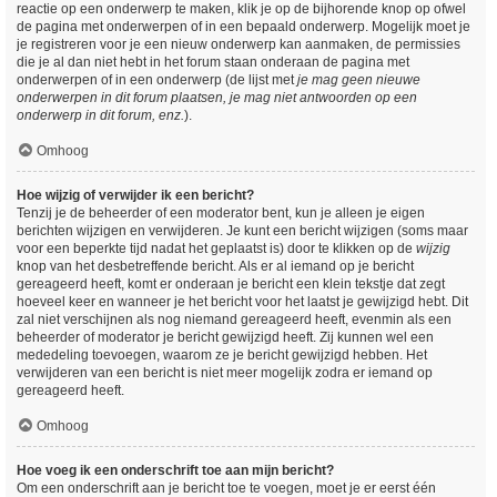
reactie op een onderwerp te maken, klik je op de bijhorende knop op ofwel
de pagina met onderwerpen of in een bepaald onderwerp. Mogelijk moet je
je registreren voor je een nieuw onderwerp kan aanmaken, de permissies
die je al dan niet hebt in het forum staan onderaan de pagina met
onderwerpen of in een onderwerp (de lijst met
je mag geen nieuwe
onderwerpen in dit forum plaatsen, je mag niet antwoorden op een
onderwerp in dit forum, enz.
).
Omhoog
Hoe wijzig of verwijder ik een bericht?
Tenzij je de beheerder of een moderator bent, kun je alleen je eigen
berichten wijzigen en verwijderen. Je kunt een bericht wijzigen (soms maar
voor een beperkte tijd nadat het geplaatst is) door te klikken op de
wijzig
knop van het desbetreffende bericht. Als er al iemand op je bericht
gereageerd heeft, komt er onderaan je bericht een klein tekstje dat zegt
hoeveel keer en wanneer je het bericht voor het laatst je gewijzigd hebt. Dit
zal niet verschijnen als nog niemand gereageerd heeft, evenmin als een
beheerder of moderator je bericht gewijzigd heeft. Zij kunnen wel een
mededeling toevoegen, waarom ze je bericht gewijzigd hebben. Het
verwijderen van een bericht is niet meer mogelijk zodra er iemand op
gereageerd heeft.
Omhoog
Hoe voeg ik een onderschrift toe aan mijn bericht?
Om een onderschrift aan je bericht toe te voegen, moet je er eerst één