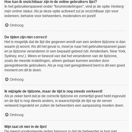
Hoe kan ik onzichtbaar zijn in de online gebruikers lijst?
In het gebruikerspaneel onder "foruminstellingen", vind je de optie
Verberg
mijn online status
. Als je deze optie activeert zul je onzichtbaar zijn voor
iedereen, behalve voor beheerders, moderators en jezelf.
Omhoog
De tijden zijn niet correct!
Het is mogelijk dat de tijd die gegeven wordt van een andere tijdzone is dan
waarin jij woont. Als dit het geval is, moet je naar het gebruikerspaneel gaan
en je tijdzone veranderen in een bepaald gebied (vb: Amsterdam, New York,
Sydney, enz.). Wees er bewust van dat het veranderen van de tijdzone,
zoals de meeste instellingen, alleen gedaan kunnen worden door
geregistreerde gebruikers. Als je nog niet geregistreerd bent is dit een goed
moment om dit te doen.
Omhoog
Ik wijzigde de tijdzone, maar de tijd is nog steeds verkeerd!
Als je zeker bent dat je de correcte tijdzone en zomertijd goed hebt ingevuld
en de tijd is nog steeds anders, is waarschijnlijk de tijd op de server
verkeerd ingesteld en zullen de beheerders een aanpassing moeten doen.
Omhoog
Mijn taal zit niet in de lijst!
De meest voorkomende reden hiervoor is dat de beheerder je taal niet