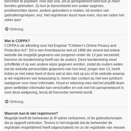
berichten te plaatsen. Hoe dan ook, als je geregistreerd bent kun je meer
functies gebruiken. Zo kun je bijvoorbeeld een avatar opgeven,
privéberichten sturen, andere gebruikers e-mailen, lid worden van
gebruikersgroepen, enz. Het registreren duurt maar even, dus we raden het
zeker aan!
Omhoog
Wat is COPPA?
COPPA is de afkorting voor het Engelse "Children’s Online Privacy and
Protection Act". Dit is een Amerikaanse wet uit 1998 die vereist dat iedere
website die mogelijk gegevens van jongeren onder de 13 jaar verzamelt,
hiervoor de toestemming heeft van de ouders. Deze toestemming moet
schriftelijk of op een andere wijze gegeven worden, zodat de ouders weten
dat de website persoonlijke gegevens van hun kind, jonger dan 13, heeft.
Indien je niet zeker bent of deze wet al dan niet op jou of de website waarop
je wil registreren van toepassing is, neem dan contact op met een juridisch
raadgever voor meer informatie. Houd er rekening mee dat het phpBB-team
geen wettelijke informatie kan verschaffen en ook niet het aanspreekpunt is
voor deze wetgeving, tenzij dit hieronder vermeld wordt.
Omhoog
Waarom kan ik niet registreren?
Mogelijk heeft de beheerder je IP-adres verbannen, of de gebruikersnaam
die je opgeeft verboden. Tevens is het mogelijk dat de beheerder de
registratie mogelijkheid heeft uitgeschakeld om zo de registratie van nieuwe