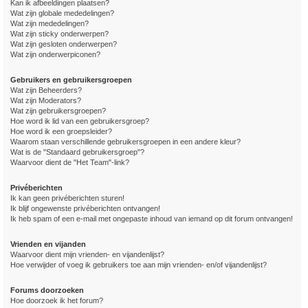
Kan ik afbeeldingen plaatsen?
Wat zijn globale mededelingen?
Wat zijn mededelingen?
Wat zijn sticky onderwerpen?
Wat zijn gesloten onderwerpen?
Wat zijn onderwerpiconen?
Gebruikers en gebruikersgroepen
Wat zijn Beheerders?
Wat zijn Moderators?
Wat zijn gebruikersgroepen?
Hoe word ik lid van een gebruikersgroep?
Hoe word ik een groepsleider?
Waarom staan verschillende gebruikersgroepen in een andere kleur?
Wat is de "Standaard gebruikersgroep"?
Waarvoor dient de "Het Team"-link?
Privéberichten
Ik kan geen privéberichten sturen!
Ik blijf ongewenste privéberichten ontvangen!
Ik heb spam of een e-mail met ongepaste inhoud van iemand op dit forum ontvangen!
Vrienden en vijanden
Waarvoor dient mijn vrienden- en vijandenlijst?
Hoe verwijder of voeg ik gebruikers toe aan mijn vrienden- en/of vijandenlijst?
Forums doorzoeken
Hoe doorzoek ik het forum?