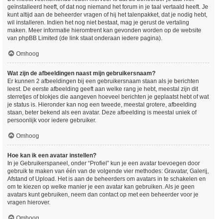
geïnstalleerd heeft, of dat nog niemand het forum in je taal vertaald heeft. Je
kunt altijd aan de beheerder vragen of hij het talenpakket, dat je nodig hebt,
wil installeren. Indien het nog niet bestaat, mag je gerust de vertaling
maken. Meer informatie hieromtrent kan gevonden worden op de website
van phpBB Limited (de link staat onderaan iedere pagina).
Omhoog
Wat zijn de afbeeldingen naast mijn gebruikersnaam?
Er kunnen 2 afbeeldingen bij een gebruikersnaam staan als je berichten
leest. De eerste afbeelding geeft aan welke rang je hebt, meestal zijn dit
sterretjes of blokjes die aangeven hoeveel berichten je geplaatst hebt of wat
je status is. Hieronder kan nog een tweede, meestal grotere, afbeelding
staan, beter bekend als een avatar. Deze afbeelding is meestal uniek of
persoonlijk voor iedere gebruiker.
Omhoog
Hoe kan ik een avatar instellen?
In je Gebruikerspaneel, onder “Profiel” kun je een avatar toevoegen door
gebruik te maken van één van de volgende vier methodes: Gravatar, Galerij,
Afstand of Upload. Het is aan de beheerders om avatars in te schakelen en
om te kiezen op welke manier je een avatar kan gebruiken. Als je geen
avatars kunt gebruiken, neem dan contact op met een beheerder voor je
vragen hierover.
Omhoog