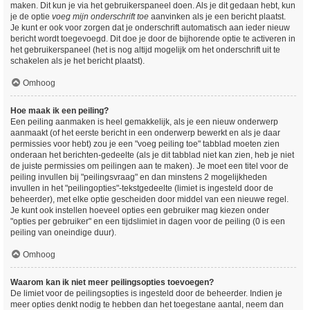
maken. Dit kun je via het gebruikerspaneel doen. Als je dit gedaan hebt, kun
je de optie
voeg mijn onderschrift toe
aanvinken als je een bericht plaatst.
Je kunt er ook voor zorgen dat je onderschrift automatisch aan ieder nieuw
bericht wordt toegevoegd. Dit doe je door de bijhorende optie te activeren in
het gebruikerspaneel (het is nog altijd mogelijk om het onderschrift uit te
schakelen als je het bericht plaatst).
Omhoog
Hoe maak ik een peiling?
Een peiling aanmaken is heel gemakkelijk, als je een nieuw onderwerp
aanmaakt (of het eerste bericht in een onderwerp bewerkt en als je daar
permissies voor hebt) zou je een "voeg peiling toe" tabblad moeten zien
onderaan het berichten-gedeelte (als je dit tabblad niet kan zien, heb je niet
de juiste permissies om peilingen aan te maken). Je moet een titel voor de
peiling invullen bij "peilingsvraag" en dan minstens 2 mogelijkheden
invullen in het "peilingopties"-tekstgedeelte (limiet is ingesteld door de
beheerder), met elke optie gescheiden door middel van een nieuwe regel.
Je kunt ook instellen hoeveel opties een gebruiker mag kiezen onder
"opties per gebruiker" en een tijdslimiet in dagen voor de peiling (0 is een
peiling van oneindige duur).
Omhoog
Waarom kan ik niet meer peilingsopties toevoegen?
De limiet voor de peilingsopties is ingesteld door de beheerder. Indien je
meer opties denkt nodig te hebben dan het toegestane aantal, neem dan