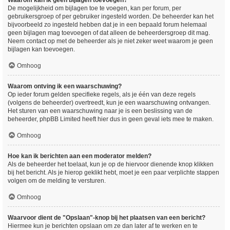
Waarom kan ik geen bijlagen toevoegen?
De mogelijkheid om bijlagen toe te voegen, kan per forum, per
gebruikersgroep of per gebruiker ingesteld worden. De beheerder kan het
bijvoorbeeld zo ingesteld hebben dat je in een bepaald forum helemaal
geen bijlagen mag toevoegen of dat alleen de beheerdersgroep dit mag.
Neem contact op met de beheerder als je niet zeker weet waarom je geen
bijlagen kan toevoegen.
Omhoog
Waarom ontving ik een waarschuwing?
Op ieder forum gelden specifieke regels, als je één van deze regels
(volgens de beheerder) overtreedt, kun je een waarschuwing ontvangen.
Het sturen van een waarschuwing naar je is een beslissing van de
beheerder, phpBB Limited heeft hier dus in geen geval iets mee te maken.
Omhoog
Hoe kan ik berichten aan een moderator melden?
Als de beheerder het toelaat, kun je op de hiervoor dienende knop klikken
bij het bericht. Als je hierop geklikt hebt, moet je een paar verplichte stappen
volgen om de melding te versturen.
Omhoog
Waarvoor dient de "Opslaan"-knop bij het plaatsen van een bericht?
Hiermee kun je berichten opslaan om ze dan later af te werken en te