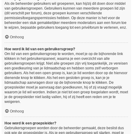
Als de beheerder gebruikers wil groeperen, kan hij/zij dit doen door middel
van gebruikersgroepen. Gebruikers kunnen van meerdere groepen lid zijn
(dit verschilt per forum), deze groepen kunnen verschillende
permissies/toegangspermissies hebben. Op deze manier is het voor de
beheerder een stuk gemakkelijker meerdere moderators aan een forum toe
te wijzen, bepaalde gebruikers toegang tot een privéforum te verlenen, enz.
Omhoog
Hoe word ik lid van een gebruikersgroep?
Om lid van een gebruikersgroep te worden, moet je op de bijhorende link
klikken in het gebruikerspaneel, waarna je een overzicht van alle
gebruikersgroepen krijgt. Niet alle groepen zijn vrij toegankelijk, ze vereisen
een goedkeuring van je lidmaatschap en hebben soms zelf verborgen
gebruikers. Als het een open groep is, kan je lid worden door op de hiervoor
dienende knop te klikken. Als het een gesloten groep is, kan je je
lidmaatschap aanvragen door op de bijhorende knop te klikken. De
groepsleider moet je aanvraag dan goedkeuren, hij of zij vraagt mogelijk
waarom je lid wil worden. Indien je niet tot een groep toegelaten wordt, moet
je de groepsleider niet lastig vallen, hij of zij heeft een reden om je te
weigeren.
Omhoog
Hoe word ik een groepsleider?
Gebruikersgroepen worden door de beheerder gemaakt, deze beslist dus
ook wie de groepsleider is. Als je een gebruikersgroep wil starten, moet je