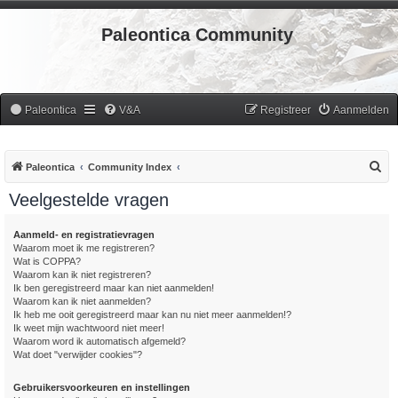
Paleontica Community
Paleontica
V&A
Registreer
Aanmelden
Z
Paleontica
Community Index
o
Veelgestelde vragen
e
k
Aanmeld- en registratievragen
Waarom moet ik me registreren?
Wat is COPPA?
Waarom kan ik niet registreren?
Ik ben geregistreerd maar kan niet aanmelden!
Waarom kan ik niet aanmelden?
Ik heb me ooit geregistreerd maar kan nu niet meer aanmelden!?
Ik weet mijn wachtwoord niet meer!
Waarom word ik automatisch afgemeld?
Wat doet "verwijder cookies"?
Gebruikersvoorkeuren en instellingen