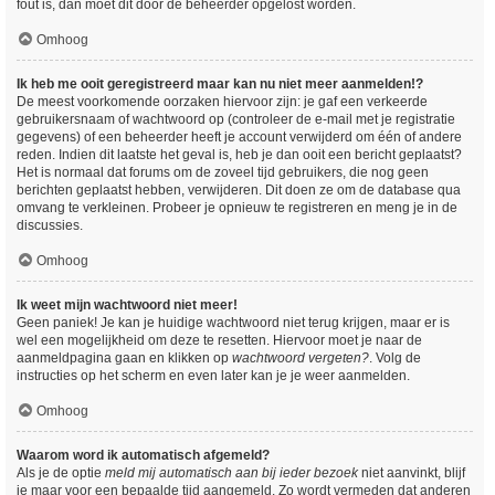
fout is, dan moet dit door de beheerder opgelost worden.
Omhoog
Ik heb me ooit geregistreerd maar kan nu niet meer aanmelden!?
De meest voorkomende oorzaken hiervoor zijn: je gaf een verkeerde
gebruikersnaam of wachtwoord op (controleer de e-mail met je registratie
gegevens) of een beheerder heeft je account verwijderd om één of andere
reden. Indien dit laatste het geval is, heb je dan ooit een bericht geplaatst?
Het is normaal dat forums om de zoveel tijd gebruikers, die nog geen
berichten geplaatst hebben, verwijderen. Dit doen ze om de database qua
omvang te verkleinen. Probeer je opnieuw te registreren en meng je in de
discussies.
Omhoog
Ik weet mijn wachtwoord niet meer!
Geen paniek! Je kan je huidige wachtwoord niet terug krijgen, maar er is
wel een mogelijkheid om deze te resetten. Hiervoor moet je naar de
aanmeldpagina gaan en klikken op
wachtwoord vergeten?
. Volg de
instructies op het scherm en even later kan je je weer aanmelden.
Omhoog
Waarom word ik automatisch afgemeld?
Als je de optie
meld mij automatisch aan bij ieder bezoek
niet aanvinkt, blijf
je maar voor een bepaalde tijd aangemeld. Zo wordt vermeden dat anderen