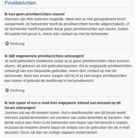
Privéberichten
Ik kan geen privéberichten sturen!
Hiervoor zijn drie redenen mogelijk: ofwel ben je niet geregistreerd en/of
aangemeld, de beheerder heeft de privéberichten functie uitgeschakeld, of
de beheerder heeft ingesteld dat je geen privéberichten kan sturen. Indien
dit laatste het geval is, neem dan contact op met de beheerder.
Omhoog
Ik blijf ongewenste privéberichten ontvangen!
Je kunt gebruikers blokkeren zodat ze je geen privéberichten meer kunnen
sturen, dit gebeurt via het gebruikerspaneel. Als je ongepaste privéberichten
ontvangt van een bepaalde gebruiker, neem dan contact op met de
beheerder, deze kan ervoor zorgen dat hij of zij niet langer privéberichten
kan sturen of gebruik de meldknop in het privébericht.
Omhoog
Ik heb spam of een e-mail met ongepaste inhoud van iemand op dit
forum ontvangen!
Jammer dat we dit moeten horen. Het e-mailformulier van dit forum werkt
met een aantal technieken om zenders van zulke berichten te traceren. Het
beste wat je kan doen is de beheerder een kopie van het bericht e-mailen,
inclusief de headers (hierin staan de details van de gebruiker die de e-mail
stuurde). Deze zal dan de nodige stappen ondernemen.