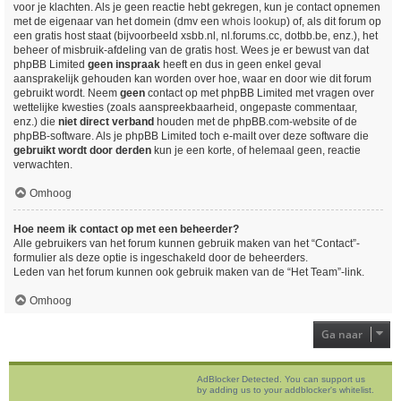
voor je klachten. Als je geen reactie hebt gekregen, kun je contact opnemen
met de eigenaar van het domein (dmv een
whois lookup
) of, als dit forum op
een gratis host staat (bijvoorbeeld xsbb.nl, nl.forums.cc, dotbb.be, enz.), het
beheer of misbruik-afdeling van de gratis host. Wees je er bewust van dat
phpBB Limited
geen inspraak
heeft en dus in geen enkel geval
aansprakelijk gehouden kan worden over hoe, waar en door wie dit forum
gebruikt wordt. Neem
geen
contact op met phpBB Limited met vragen over
wettelijke kwesties (zoals aanspreekbaarheid, ongepaste commentaar,
enz.) die
niet direct verband
houden met de phpBB.com-website of de
phpBB-software. Als je phpBB Limited toch e-mailt over deze software die
gebruikt wordt door derden
kun je een korte, of helemaal geen, reactie
verwachten.
Omhoog
Hoe neem ik contact op met een beheerder?
Alle gebruikers van het forum kunnen gebruik maken van het “Contact”-
formulier als deze optie is ingeschakeld door de beheerders.
Leden van het forum kunnen ook gebruik maken van de “Het Team”-link.
Omhoog
Ga naar
AdBlocker Detected. You can support us
by adding us to your addblocker's whitelist.