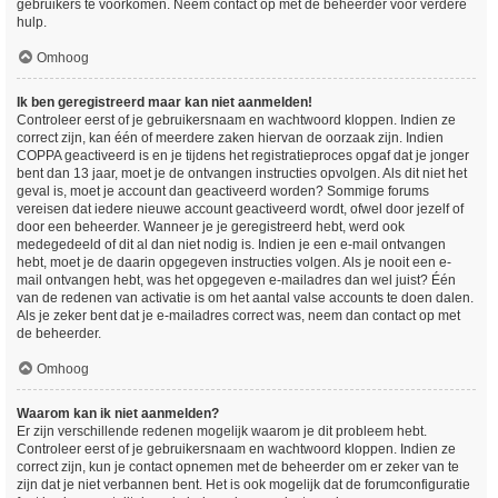
gebruikers te voorkomen. Neem contact op met de beheerder voor verdere
hulp.
Omhoog
Ik ben geregistreerd maar kan niet aanmelden!
Controleer eerst of je gebruikersnaam en wachtwoord kloppen. Indien ze
correct zijn, kan één of meerdere zaken hiervan de oorzaak zijn. Indien
COPPA geactiveerd is en je tijdens het registratieproces opgaf dat je jonger
bent dan 13 jaar, moet je de ontvangen instructies opvolgen. Als dit niet het
geval is, moet je account dan geactiveerd worden? Sommige forums
vereisen dat iedere nieuwe account geactiveerd wordt, ofwel door jezelf of
door een beheerder. Wanneer je je geregistreerd hebt, werd ook
medegedeeld of dit al dan niet nodig is. Indien je een e-mail ontvangen
hebt, moet je de daarin opgegeven instructies volgen. Als je nooit een e-
mail ontvangen hebt, was het opgegeven e-mailadres dan wel juist? Één
van de redenen van activatie is om het aantal valse accounts te doen dalen.
Als je zeker bent dat je e-mailadres correct was, neem dan contact op met
de beheerder.
Omhoog
Waarom kan ik niet aanmelden?
Er zijn verschillende redenen mogelijk waarom je dit probleem hebt.
Controleer eerst of je gebruikersnaam en wachtwoord kloppen. Indien ze
correct zijn, kun je contact opnemen met de beheerder om er zeker van te
zijn dat je niet verbannen bent. Het is ook mogelijk dat de forumconfiguratie