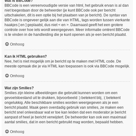
Wat is BBCode?
BBCode is een vereenvoudigde versie van html, het gebruik ervan is al dan
niet toegestaan door de beheerder (je kunt BBCode ook per bericht
uitschakelen, dit is een optie bij het plaatsen van je bericht). De syntax van
BBCode is ongeveer gelijk aan die van HTML, tags worden tussen vierkante
haakjes [ en ] geplaatst, dus niet < en >. Daarnaast geeft het een grotere
controle over hoe iets wordt weergegeven. Meer informatie omtrent BBCode
is te vinden in de handleiding die je kunt openen als je een bericht plaatst.
Omhoog
Kan ik HTML gebruiken?
Nee, het is niet mogelijk om je bericht op te maken met HTML code. De
meeste opmaak die je via HTML kan toepassen is ook via BBCode mogelijk.
Omhoog
Wat zijn Smilies?
Smilies zijn kleine afbeeldingen die gebruikt kunnen worden om een
gevoelstoestand uit te drukken, bijvoorbeeld :) betekent blij, :( betekent
ongelukkig. Alle beschikbare smilies worden weergegeven als je een
bericht plaatst. Maak geen overdadig gebruik van smilies, ze maken een
bericht snel onleesbaar wat er toe kan leiden dat een moderator je bericht
aanpast of heel je bericht verwijdert. De beheerder kan ook een maximaal
aantal smilies, dat in een bericht gebruikt mag worden, bepaald hebben.
Omhoog