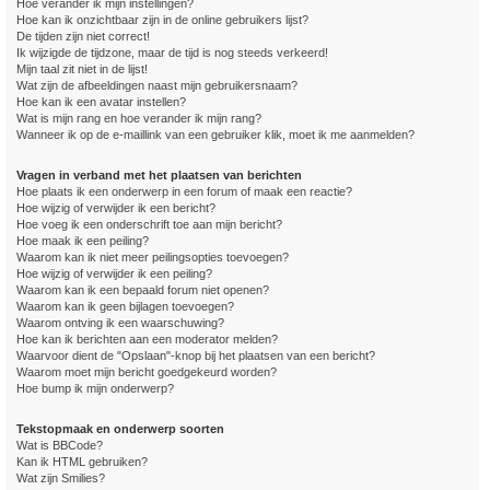
Hoe verander ik mijn instellingen?
Hoe kan ik onzichtbaar zijn in de online gebruikers lijst?
De tijden zijn niet correct!
Ik wijzigde de tijdzone, maar de tijd is nog steeds verkeerd!
Mijn taal zit niet in de lijst!
Wat zijn de afbeeldingen naast mijn gebruikersnaam?
Hoe kan ik een avatar instellen?
Wat is mijn rang en hoe verander ik mijn rang?
Wanneer ik op de e-maillink van een gebruiker klik, moet ik me aanmelden?
Vragen in verband met het plaatsen van berichten
Hoe plaats ik een onderwerp in een forum of maak een reactie?
Hoe wijzig of verwijder ik een bericht?
Hoe voeg ik een onderschrift toe aan mijn bericht?
Hoe maak ik een peiling?
Waarom kan ik niet meer peilingsopties toevoegen?
Hoe wijzig of verwijder ik een peiling?
Waarom kan ik een bepaald forum niet openen?
Waarom kan ik geen bijlagen toevoegen?
Waarom ontving ik een waarschuwing?
Hoe kan ik berichten aan een moderator melden?
Waarvoor dient de "Opslaan"-knop bij het plaatsen van een bericht?
Waarom moet mijn bericht goedgekeurd worden?
Hoe bump ik mijn onderwerp?
Tekstopmaak en onderwerp soorten
Wat is BBCode?
Kan ik HTML gebruiken?
Wat zijn Smilies?