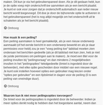
maken. Dit kun je via het gebruikerspaneel doen. Als je dit gedaan hebt, kun
je de optie
voeg mijn onderschrift toe
aanvinken als je een bericht plaatst.
Je kunt er ook voor zorgen dat je onderschrift automatisch aan ieder nieuw
bericht wordt toegevoegd. Dit doe je door de bijhorende optie te activeren in
het gebruikerspaneel (het is nog altijd mogelijk om het onderschrift uit te
schakelen als je het bericht plaatst).
Omhoog
Hoe maak ik een peiling?
Een peiling aanmaken is heel gemakkelijk, als je een nieuw onderwerp
aanmaakt (of het eerste bericht in een onderwerp bewerkt en als je daar
permissies voor hebt) zou je een "voeg peiling toe" tabblad moeten zien
onderaan het berichten-gedeelte (als je dit tabblad niet kan zien, heb je niet
de juiste permissies om peilingen aan te maken). Je moet een titel voor de
peiling invullen bij "peilingsvraag" en dan minstens 2 mogelijkheden
invullen in het "peilingopties"-tekstgedeelte (limiet is ingesteld door de
beheerder), met elke optie gescheiden door middel van een nieuwe regel.
Je kunt ook instellen hoeveel opties een gebruiker mag kiezen onder
"opties per gebruiker" en een tijdslimiet in dagen voor de peiling (0 is een
peiling van oneindige duur).
Omhoog
Waarom kan ik niet meer peilingsopties toevoegen?
De limiet voor de peilingsopties is ingesteld door de beheerder. Indien je
meer opties denkt nodig te hebben dan het toegestane aantal, neem dan