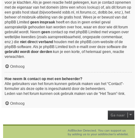
voor je klachten. Als je geen reactie hebt gekregen, kun je contact opnemen
met de eigenaar van het domein (dmv een
whois lookup
) of, als dit forum op
een gratis host staat (bijvoorbeeld xsbb.nl, nl.forums.cc, dotbb.be, enz.), het
beheer of misbruik-afdeling van de gratis host. Wees je er bewust van dat
phpBB Limited
geen inspraak
heeft en dus in geen enkel geval
aansprakelijk gehouden kan worden over hoe, waar en door wie dit forum
gebruikt wordt. Neem
geen
contact op met phpBB Limited met vragen over
wettelijke kwesties (zoals aanspreekbaarheid, ongepaste commentaar,
enz.) die
niet direct verband
houden met de phpBB.com-website of de
phpBB-software. Als je phpBB Limited toch e-mailt over deze software die
gebruikt wordt door derden
kun je een korte, of helemaal geen, reactie
verwachten.
Omhoog
Hoe neem ik contact op met een beheerder?
Alle gebruikers van het forum kunnen gebruik maken van het “Contact”-
formulier als deze optie is ingeschakeld door de beheerders.
Leden van het forum kunnen ook gebruik maken van de “Het Team”-link.
Omhoog
Ga naar
AdBlocker Detected. You can support us
by adding us to your addblocker's whitelist.