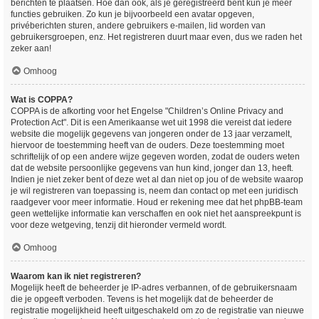
berichten te plaatsen. Hoe dan ook, als je geregistreerd bent kun je meer
functies gebruiken. Zo kun je bijvoorbeeld een avatar opgeven,
privéberichten sturen, andere gebruikers e-mailen, lid worden van
gebruikersgroepen, enz. Het registreren duurt maar even, dus we raden het
zeker aan!
Omhoog
Wat is COPPA?
COPPA is de afkorting voor het Engelse "Children’s Online Privacy and
Protection Act". Dit is een Amerikaanse wet uit 1998 die vereist dat iedere
website die mogelijk gegevens van jongeren onder de 13 jaar verzamelt,
hiervoor de toestemming heeft van de ouders. Deze toestemming moet
schriftelijk of op een andere wijze gegeven worden, zodat de ouders weten
dat de website persoonlijke gegevens van hun kind, jonger dan 13, heeft.
Indien je niet zeker bent of deze wet al dan niet op jou of de website waarop
je wil registreren van toepassing is, neem dan contact op met een juridisch
raadgever voor meer informatie. Houd er rekening mee dat het phpBB-team
geen wettelijke informatie kan verschaffen en ook niet het aanspreekpunt is
voor deze wetgeving, tenzij dit hieronder vermeld wordt.
Omhoog
Waarom kan ik niet registreren?
Mogelijk heeft de beheerder je IP-adres verbannen, of de gebruikersnaam
die je opgeeft verboden. Tevens is het mogelijk dat de beheerder de
registratie mogelijkheid heeft uitgeschakeld om zo de registratie van nieuwe