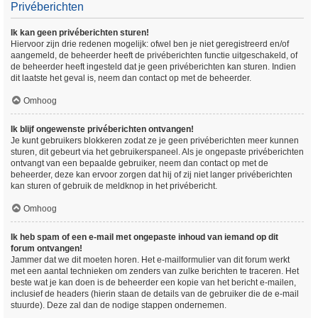
Privéberichten
Ik kan geen privéberichten sturen!
Hiervoor zijn drie redenen mogelijk: ofwel ben je niet geregistreerd en/of
aangemeld, de beheerder heeft de privéberichten functie uitgeschakeld, of
de beheerder heeft ingesteld dat je geen privéberichten kan sturen. Indien
dit laatste het geval is, neem dan contact op met de beheerder.
Omhoog
Ik blijf ongewenste privéberichten ontvangen!
Je kunt gebruikers blokkeren zodat ze je geen privéberichten meer kunnen
sturen, dit gebeurt via het gebruikerspaneel. Als je ongepaste privéberichten
ontvangt van een bepaalde gebruiker, neem dan contact op met de
beheerder, deze kan ervoor zorgen dat hij of zij niet langer privéberichten
kan sturen of gebruik de meldknop in het privébericht.
Omhoog
Ik heb spam of een e-mail met ongepaste inhoud van iemand op dit
forum ontvangen!
Jammer dat we dit moeten horen. Het e-mailformulier van dit forum werkt
met een aantal technieken om zenders van zulke berichten te traceren. Het
beste wat je kan doen is de beheerder een kopie van het bericht e-mailen,
inclusief de headers (hierin staan de details van de gebruiker die de e-mail
stuurde). Deze zal dan de nodige stappen ondernemen.