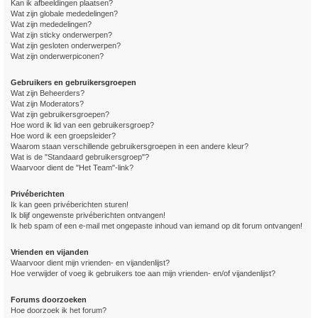
Kan ik afbeeldingen plaatsen?
Wat zijn globale mededelingen?
Wat zijn mededelingen?
Wat zijn sticky onderwerpen?
Wat zijn gesloten onderwerpen?
Wat zijn onderwerpiconen?
Gebruikers en gebruikersgroepen
Wat zijn Beheerders?
Wat zijn Moderators?
Wat zijn gebruikersgroepen?
Hoe word ik lid van een gebruikersgroep?
Hoe word ik een groepsleider?
Waarom staan verschillende gebruikersgroepen in een andere kleur?
Wat is de "Standaard gebruikersgroep"?
Waarvoor dient de "Het Team"-link?
Privéberichten
Ik kan geen privéberichten sturen!
Ik blijf ongewenste privéberichten ontvangen!
Ik heb spam of een e-mail met ongepaste inhoud van iemand op dit forum ontvangen!
Vrienden en vijanden
Waarvoor dient mijn vrienden- en vijandenlijst?
Hoe verwijder of voeg ik gebruikers toe aan mijn vrienden- en/of vijandenlijst?
Forums doorzoeken
Hoe doorzoek ik het forum?