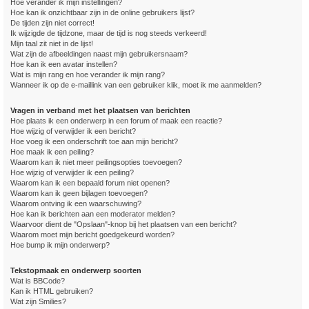
Hoe verander ik mijn instellingen?
Hoe kan ik onzichtbaar zijn in de online gebruikers lijst?
De tijden zijn niet correct!
Ik wijzigde de tijdzone, maar de tijd is nog steeds verkeerd!
Mijn taal zit niet in de lijst!
Wat zijn de afbeeldingen naast mijn gebruikersnaam?
Hoe kan ik een avatar instellen?
Wat is mijn rang en hoe verander ik mijn rang?
Wanneer ik op de e-maillink van een gebruiker klik, moet ik me aanmelden?
Vragen in verband met het plaatsen van berichten
Hoe plaats ik een onderwerp in een forum of maak een reactie?
Hoe wijzig of verwijder ik een bericht?
Hoe voeg ik een onderschrift toe aan mijn bericht?
Hoe maak ik een peiling?
Waarom kan ik niet meer peilingsopties toevoegen?
Hoe wijzig of verwijder ik een peiling?
Waarom kan ik een bepaald forum niet openen?
Waarom kan ik geen bijlagen toevoegen?
Waarom ontving ik een waarschuwing?
Hoe kan ik berichten aan een moderator melden?
Waarvoor dient de "Opslaan"-knop bij het plaatsen van een bericht?
Waarom moet mijn bericht goedgekeurd worden?
Hoe bump ik mijn onderwerp?
Tekstopmaak en onderwerp soorten
Wat is BBCode?
Kan ik HTML gebruiken?
Wat zijn Smilies?