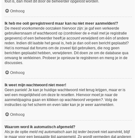
fout is, dan moet dit door de beheerder opgelost worden.
Omhoog
Ik heb me ooit geregistreerd maar kan nu niet meer aanmelden!?
De meest voorkomende oorzaken hiervoor zijn: je gaf een verkeerde
gebruikersnaam of wachtwoord op (controleer de e-mail met je registratie
gegevens) of een beheerder heeft je account verwijderd om één of andere
reden. Indien dit laatste het geval is, heb je dan ooit een bericht geplaatst?
Het is normaal dat forums om de zoveel tijd gebruikers, die nog geen
berichten geplaatst hebben, verwijderen. Dit doen ze om de database qua
omvang te verkleinen. Probeer je opnieuw te registreren en meng je in de
discussies.
Omhoog
Ik weet mijn wachtwoord niet meer!
Geen paniek! Je kan je huidige wachtwoord niet terug krijgen, maar er is
wel een mogelijkheid om deze te resetten. Hiervoor moet je naar de
aanmeldpagina gaan en klikken op
wachtwoord vergeten?
. Volg de
instructies op het scherm en even later kan je je weer aanmelden.
Omhoog
Waarom word ik automatisch afgemeld?
Als je de optie
meld mij automatisch aan bij ieder bezoek
niet aanvinkt, blijf
je maar voor een bepaalde tijd aangemeld. Zo wordt vermeden dat anderen