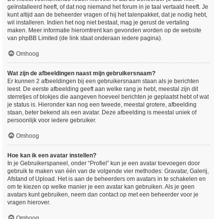
geïnstalleerd heeft, of dat nog niemand het forum in je taal vertaald heeft. Je
kunt altijd aan de beheerder vragen of hij het talenpakket, dat je nodig hebt,
wil installeren. Indien het nog niet bestaat, mag je gerust de vertaling
maken. Meer informatie hieromtrent kan gevonden worden op de website
van phpBB Limited (de link staat onderaan iedere pagina).
Omhoog
Wat zijn de afbeeldingen naast mijn gebruikersnaam?
Er kunnen 2 afbeeldingen bij een gebruikersnaam staan als je berichten
leest. De eerste afbeelding geeft aan welke rang je hebt, meestal zijn dit
sterretjes of blokjes die aangeven hoeveel berichten je geplaatst hebt of wat
je status is. Hieronder kan nog een tweede, meestal grotere, afbeelding
staan, beter bekend als een avatar. Deze afbeelding is meestal uniek of
persoonlijk voor iedere gebruiker.
Omhoog
Hoe kan ik een avatar instellen?
In je Gebruikerspaneel, onder “Profiel” kun je een avatar toevoegen door
gebruik te maken van één van de volgende vier methodes: Gravatar, Galerij,
Afstand of Upload. Het is aan de beheerders om avatars in te schakelen en
om te kiezen op welke manier je een avatar kan gebruiken. Als je geen
avatars kunt gebruiken, neem dan contact op met een beheerder voor je
vragen hierover.
Omhoog