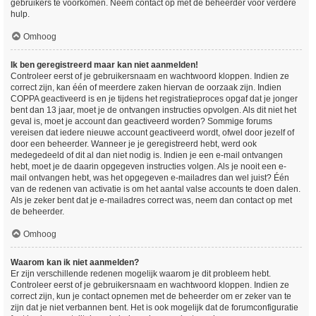
gebruikers te voorkomen. Neem contact op met de beheerder voor verdere
hulp.
Omhoog
Ik ben geregistreerd maar kan niet aanmelden!
Controleer eerst of je gebruikersnaam en wachtwoord kloppen. Indien ze
correct zijn, kan één of meerdere zaken hiervan de oorzaak zijn. Indien
COPPA geactiveerd is en je tijdens het registratieproces opgaf dat je jonger
bent dan 13 jaar, moet je de ontvangen instructies opvolgen. Als dit niet het
geval is, moet je account dan geactiveerd worden? Sommige forums
vereisen dat iedere nieuwe account geactiveerd wordt, ofwel door jezelf of
door een beheerder. Wanneer je je geregistreerd hebt, werd ook
medegedeeld of dit al dan niet nodig is. Indien je een e-mail ontvangen
hebt, moet je de daarin opgegeven instructies volgen. Als je nooit een e-
mail ontvangen hebt, was het opgegeven e-mailadres dan wel juist? Één
van de redenen van activatie is om het aantal valse accounts te doen dalen.
Als je zeker bent dat je e-mailadres correct was, neem dan contact op met
de beheerder.
Omhoog
Waarom kan ik niet aanmelden?
Er zijn verschillende redenen mogelijk waarom je dit probleem hebt.
Controleer eerst of je gebruikersnaam en wachtwoord kloppen. Indien ze
correct zijn, kun je contact opnemen met de beheerder om er zeker van te
zijn dat je niet verbannen bent. Het is ook mogelijk dat de forumconfiguratie