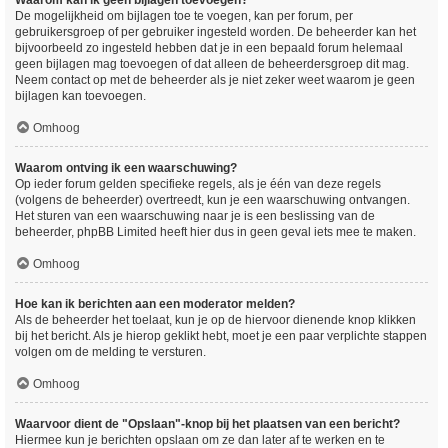
Waarom kan ik geen bijlagen toevoegen?
De mogelijkheid om bijlagen toe te voegen, kan per forum, per
gebruikersgroep of per gebruiker ingesteld worden. De beheerder kan het
bijvoorbeeld zo ingesteld hebben dat je in een bepaald forum helemaal
geen bijlagen mag toevoegen of dat alleen de beheerdersgroep dit mag.
Neem contact op met de beheerder als je niet zeker weet waarom je geen
bijlagen kan toevoegen.
Omhoog
Waarom ontving ik een waarschuwing?
Op ieder forum gelden specifieke regels, als je één van deze regels
(volgens de beheerder) overtreedt, kun je een waarschuwing ontvangen.
Het sturen van een waarschuwing naar je is een beslissing van de
beheerder, phpBB Limited heeft hier dus in geen geval iets mee te maken.
Omhoog
Hoe kan ik berichten aan een moderator melden?
Als de beheerder het toelaat, kun je op de hiervoor dienende knop klikken
bij het bericht. Als je hierop geklikt hebt, moet je een paar verplichte stappen
volgen om de melding te versturen.
Omhoog
Waarvoor dient de "Opslaan"-knop bij het plaatsen van een bericht?
Hiermee kun je berichten opslaan om ze dan later af te werken en te