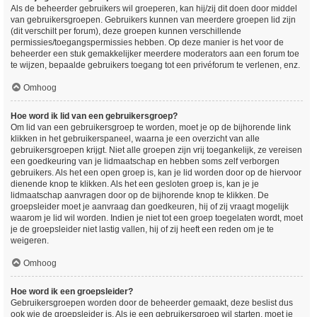
Als de beheerder gebruikers wil groeperen, kan hij/zij dit doen door middel
van gebruikersgroepen. Gebruikers kunnen van meerdere groepen lid zijn
(dit verschilt per forum), deze groepen kunnen verschillende
permissies/toegangspermissies hebben. Op deze manier is het voor de
beheerder een stuk gemakkelijker meerdere moderators aan een forum toe
te wijzen, bepaalde gebruikers toegang tot een privéforum te verlenen, enz.
Omhoog
Hoe word ik lid van een gebruikersgroep?
Om lid van een gebruikersgroep te worden, moet je op de bijhorende link
klikken in het gebruikerspaneel, waarna je een overzicht van alle
gebruikersgroepen krijgt. Niet alle groepen zijn vrij toegankelijk, ze vereisen
een goedkeuring van je lidmaatschap en hebben soms zelf verborgen
gebruikers. Als het een open groep is, kan je lid worden door op de hiervoor
dienende knop te klikken. Als het een gesloten groep is, kan je je
lidmaatschap aanvragen door op de bijhorende knop te klikken. De
groepsleider moet je aanvraag dan goedkeuren, hij of zij vraagt mogelijk
waarom je lid wil worden. Indien je niet tot een groep toegelaten wordt, moet
je de groepsleider niet lastig vallen, hij of zij heeft een reden om je te
weigeren.
Omhoog
Hoe word ik een groepsleider?
Gebruikersgroepen worden door de beheerder gemaakt, deze beslist dus
ook wie de groepsleider is. Als je een gebruikersgroep wil starten, moet je