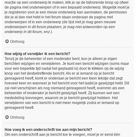
reactie op een onderwerp te maken, klik je op de bijhorende knop op ofwel
de pagina met onderwerpen of in een bepaald onderwerp. Mogelijk moet je
je registreren voor je een nieuw onderwerp kan aanmaken, de permissies
die je al dan niet hebt in het forum staan onderaan de pagina met
onderwerpen of in een onderwerp (de lijst met
je mag geen nieuwe
onderwerpen in dit forum plaatsen, je mag niet antwoorden op een
onderwerp in dit forum, enz.
).
Omhoog
Hoe wijzig of verwijder ik een bericht?
Tenzij je de beheerder of een moderator bent, kun je alleen je eigen
berichten wijzigen en verwijderen. Je kunt een bericht wijzigen (soms maar
voor een beperkte tijd nadat het geplaatst is) door te klikken op de
wijzig
knop van het desbetreffende bericht. Als er al iemand op je bericht
gereageerd heeft, komt er onderaan je bericht een klein tekstje dat zegt
hoeveel keer en wanneer je het bericht voor het laatst je gewijzigd hebt. Dit
zal niet verschijnen als nog niemand gereageerd heeft, evenmin als een
beheerder of moderator je bericht gewijzigd heeft. Zij kunnen wel een
mededeling toevoegen, waarom ze je bericht gewijzigd hebben. Het
verwijderen van een bericht is niet meer mogelijk zodra er iemand op
gereageerd heeft.
Omhoog
Hoe voeg ik een onderschrift toe aan mijn bericht?
Om een onderschrift aan je bericht toe te voegen, moet je er eerst één