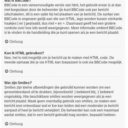
Wat is BBCode?
BBCode is een vereenvoudigde versie van html, het gebruik ervan is al dan
niet toegestaan door de beheerder (je kunt BBCode ook per bericht
uitschakelen, dit is een optie bij het plaatsen van je bericht). De syntax van
BBCode is ongeveer gelijk aan die van HTML, tags worden tussen vierkante
haakjes [ en ] geplaatst, dus niet < en >. Daarnaast geeft het een grotere
controle over hoe iets wordt weergegeven. Meer informatie omtrent BBCode
is te vinden in de handleiding die je kunt openen als je een bericht plaatst.
Omhoog
Kan ik HTML gebruiken?
Nee, het is niet mogelijk om je bericht op te maken met HTML code. De
meeste opmaak die je via HTML kan toepassen is ook via BBCode mogelijk.
Omhoog
Wat zijn Smilies?
Smilies zijn kleine afbeeldingen die gebruikt kunnen worden om een
gevoelstoestand uit te drukken, bijvoorbeeld :) betekent blij, :( betekent
ongelukkig. Alle beschikbare smilies worden weergegeven als je een
bericht plaatst. Maak geen overdadig gebruik van smilies, ze maken een
bericht snel onleesbaar wat er toe kan leiden dat een moderator je bericht
aanpast of heel je bericht verwijdert. De beheerder kan ook een maximaal
aantal smilies, dat in een bericht gebruikt mag worden, bepaald hebben.
Omhoog