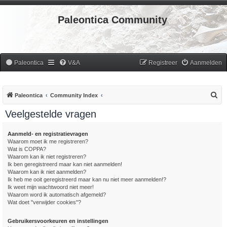
Paleontica Community
Paleontica
V&A
Registreer
Aanmelden
Z
Paleontica
Community Index
o
Veelgestelde vragen
e
k
Aanmeld- en registratievragen
Waarom moet ik me registreren?
Wat is COPPA?
Waarom kan ik niet registreren?
Ik ben geregistreerd maar kan niet aanmelden!
Waarom kan ik niet aanmelden?
Ik heb me ooit geregistreerd maar kan nu niet meer aanmelden!?
Ik weet mijn wachtwoord niet meer!
Waarom word ik automatisch afgemeld?
Wat doet "verwijder cookies"?
Gebruikersvoorkeuren en instellingen