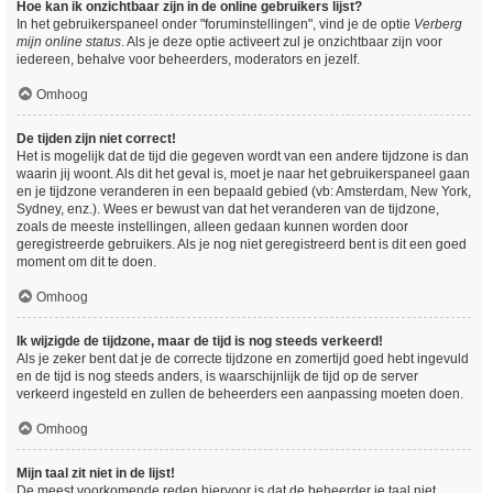
Hoe kan ik onzichtbaar zijn in de online gebruikers lijst?
In het gebruikerspaneel onder "foruminstellingen", vind je de optie
Verberg
mijn online status
. Als je deze optie activeert zul je onzichtbaar zijn voor
iedereen, behalve voor beheerders, moderators en jezelf.
Omhoog
De tijden zijn niet correct!
Het is mogelijk dat de tijd die gegeven wordt van een andere tijdzone is dan
waarin jij woont. Als dit het geval is, moet je naar het gebruikerspaneel gaan
en je tijdzone veranderen in een bepaald gebied (vb: Amsterdam, New York,
Sydney, enz.). Wees er bewust van dat het veranderen van de tijdzone,
zoals de meeste instellingen, alleen gedaan kunnen worden door
geregistreerde gebruikers. Als je nog niet geregistreerd bent is dit een goed
moment om dit te doen.
Omhoog
Ik wijzigde de tijdzone, maar de tijd is nog steeds verkeerd!
Als je zeker bent dat je de correcte tijdzone en zomertijd goed hebt ingevuld
en de tijd is nog steeds anders, is waarschijnlijk de tijd op de server
verkeerd ingesteld en zullen de beheerders een aanpassing moeten doen.
Omhoog
Mijn taal zit niet in de lijst!
De meest voorkomende reden hiervoor is dat de beheerder je taal niet