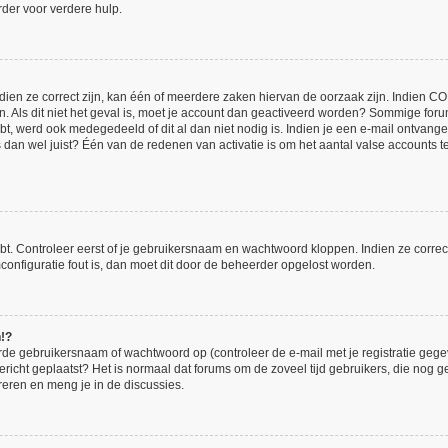
der voor verdere hulp.
en ze correct zijn, kan één of meerdere zaken hiervan de oorzaak zijn. Indien COPP
en. Als dit niet het geval is, moet je account dan geactiveerd worden? Sommige for
bt, werd ook medegedeeld of dit al dan niet nodig is. Indien je een e-mail ontvange
an wel juist? Één van de redenen van activatie is om het aantal valse accounts te 
bt. Controleer eerst of je gebruikersnaam en wachtwoord kloppen. Indien ze corre
umconfiguratie fout is, dan moet dit door de beheerder opgelost worden.
n!?
de gebruikersnaam of wachtwoord op (controleer de e-mail met je registratie gege
 bericht geplaatst? Het is normaal dat forums om de zoveel tijd gebruikers, die nog
reren en meng je in de discussies.