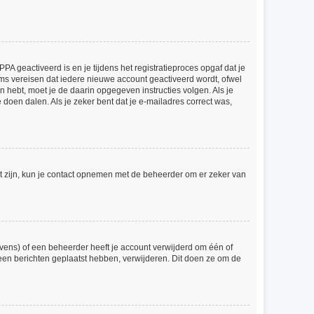
A geactiveerd is en je tijdens het registratieproces opgaf dat je
ums vereisen dat iedere nieuwe account geactiveerd wordt, ofwel
n hebt, moet je de daarin opgegeven instructies volgen. Als je
doen dalen. Als je zeker bent dat je e-mailadres correct was,
ct zijn, kun je contact opnemen met de beheerder om er zeker van
vens) of een beheerder heeft je account verwijderd om één of
 geen berichten geplaatst hebben, verwijderen. Dit doen ze om de