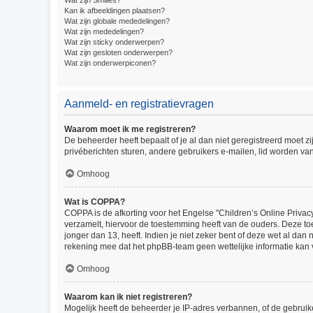
Wat zijn Smilies?
Kan ik afbeeldingen plaatsen?
Wat zijn globale mededelingen?
Wat zijn mededelingen?
Wat zijn sticky onderwerpen?
Wat zijn gesloten onderwerpen?
Wat zijn onderwerpiconen?
Aanmeld- en registratievragen
Waarom moet ik me registreren?
De beheerder heeft bepaalt of je al dan niet geregistreerd moet z
privéberichten sturen, andere gebruikers e-mailen, lid worden va
Omhoog
Wat is COPPA?
COPPA is de afkorting voor het Engelse "Children’s Online Privacy
verzamelt, hiervoor de toestemming heeft van de ouders. Deze to
jonger dan 13, heeft. Indien je niet zeker bent of deze wet al dan
rekening mee dat het phpBB-team geen wettelijke informatie kan v
Omhoog
Waarom kan ik niet registreren?
Mogelijk heeft de beheerder je IP-adres verbannen, of de gebruik