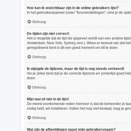
Hoe kan ik onzichtbaar zijn in de online gebruikers lijst?
In het gebruikerspaneel onder "foruminstellingen", vind je de opti
Omhoog
De tijden zijn niet correct!
Het is mogelijk dat de tijd die gegeven wordt van een andere tijdz
Amsterdam, New York, Sydney, enz.). Wees er bewust van dat het 
geregistreerd bent is dit een goed moment om dit te doen.
Omhoog
Ik wijzigde de tijdzone, maar de tijd is nog steeds verkeerd!
Als je zeker bent dat je de correcte tijdzone en zomertijd goed he
doen.
Omhoog
Mijn taal zit niet in de lijst!
De meest voorkomende reden hiervoor is dat de beheerder je taal ni
nodig hebt, wil installeren. Indien het nog niet bestaat, mag je
Omhoog
Wat zijn de afbeeldingen naast mijn gebruikersnaam?