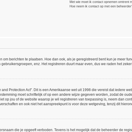
Met wie moet ik contact opnemen omtrent mis
Hoe neem ik contact op met een beheerder
ijn om berichten te plaatsen. Hoe dan ook, als je geregistreerd bent kun je meer fu
n gebruikersgroepen, enz. Het registreren duurt maar even, dus we raden het zeker
 and Protection Act". Dit is een Amerikaanse wet uit 1998 die vereist dat iedere w
estemming moet schriftelijk of op een andere wijze gegeven worden, zodat de oud
 niet op jou of de website waarop je wil registreren van toepassing is, neem dan co
erschaffen en ook niet het aanspreekpunt is voor deze wetgeving, tenzij dit hieron
ersnaam die je opgeeft verboden. Tevens is het mogelijk dat de beheerder de regist