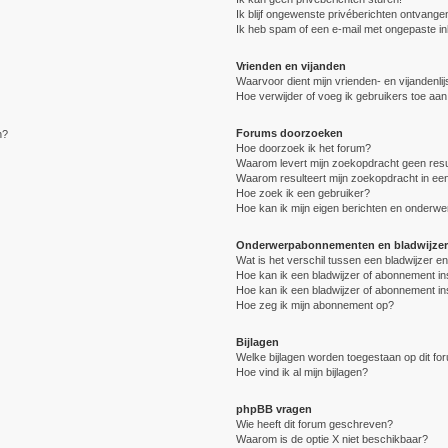
Ik blijf ongewenste privéberichten ontvange
Ik heb spam of een e-mail met ongepaste i
Vrienden en vijanden
Waarvoor dient mijn vrienden- en vijandenlij
Hoe verwijder of voeg ik gebruikers toe aan 
Forums doorzoeken
n?
Hoe doorzoek ik het forum?
Waarom levert mijn zoekopdracht geen resu
Waarom resulteert mijn zoekopdracht in een
Hoe zoek ik een gebruiker?
Hoe kan ik mijn eigen berichten en onderw
Onderwerpabonnementen en bladwijzer
Wat is het verschil tussen een bladwijzer 
Hoe kan ik een bladwijzer of abonnement in
Hoe kan ik een bladwijzer of abonnement in
Hoe zeg ik mijn abonnement op?
Bijlagen
Welke bijlagen worden toegestaan op dit fo
Hoe vind ik al mijn bijlagen?
phpBB vragen
Wie heeft dit forum geschreven?
Waarom is de optie X niet beschikbaar?