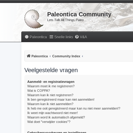
Paleontica Community
Lets Talk All Things Paleo
Paleontica
Snelle links
V&A
Paleontica
Community Index
Veelgestelde vragen
Aanmeld- en registratievragen
Waarom moet ik me registreren?
Wat is COPPA?
Waarom kan ik niet registreren?
Ik ben geregistreerd maar kan niet aanmelden!
Waarom kan ik niet aanmelden?
Ik heb me ooit geregistreerd maar kan nu niet meer aanmelden!?
Ik weet mijn wachtwoord niet meer!
Waarom word ik automatisch afgemeld?
Wat doet "verwijder cookies"?
Gebruikersvoorkeuren en instellingen