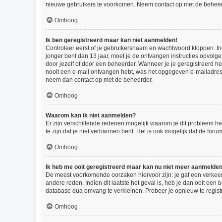
nieuwe gebruikers te voorkomen. Neem contact op met de beheer
Omhoog
Ik ben geregistreerd maar kan niet aanmelden!
Controleer eerst of je gebruikersnaam en wachtwoord kloppen. Indi
jonger bent dan 13 jaar, moet je de ontvangen instructies opvolg
door jezelf of door een beheerder. Wanneer je je geregistreerd he
nooit een e-mail ontvangen hebt, was het opgegeven e-mailadres d
neem dan contact op met de beheerder.
Omhoog
Waarom kan ik niet aanmelden?
Er zijn verschillende redenen mogelijk waarom je dit probleem he
te zijn dat je niet verbannen bent. Het is ook mogelijk dat de for
Omhoog
Ik heb me ooit geregistreerd maar kan nu niet meer aanmelde
De meest voorkomende oorzaken hiervoor zijn: je gaf een verkeer
andere reden. Indien dit laatste het geval is, heb je dan ooit een
database qua omvang te verkleinen. Probeer je opnieuw te regist
Omhoog