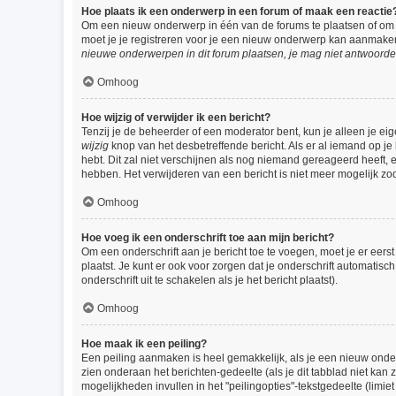
Hoe plaats ik een onderwerp in een forum of maak een reactie
Om een nieuw onderwerp in één van de forums te plaatsen of om 
moet je je registreren voor je een nieuw onderwerp kan aanmaken,
nieuwe onderwerpen in dit forum plaatsen, je mag niet antwoorde
Omhoog
Hoe wijzig of verwijder ik een bericht?
Tenzij je de beheerder of een moderator bent, kun je alleen je eig
wijzig
knop van het desbetreffende bericht. Als er al iemand op je 
hebt. Dit zal niet verschijnen als nog niemand gereageerd heeft,
hebben. Het verwijderen van een bericht is niet meer mogelijk zo
Omhoog
Hoe voeg ik een onderschrift toe aan mijn bericht?
Om een onderschrift aan je bericht toe te voegen, moet je er eerst
plaatst. Je kunt er ook voor zorgen dat je onderschrift automatisc
onderschrift uit te schakelen als je het bericht plaatst).
Omhoog
Hoe maak ik een peiling?
Een peiling aanmaken is heel gemakkelijk, als je een nieuw onder
zien onderaan het berichten-gedeelte (als je dit tabblad niet kan z
mogelijkheden invullen in het "peilingopties"-tekstgedeelte (limi