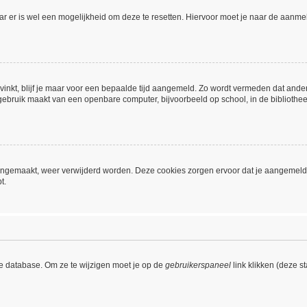
aar er is wel een mogelijkheid om deze te resetten. Hiervoor moet je naar de aanm
vinkt, blijf je maar voor een bepaalde tijd aangemeld. Zo wordt vermeden dat ande
gebruik maakt van een openbare computer, bijvoorbeeld op school, in de bibliotheek,
 aangemaakt, weer verwijderd worden. Deze cookies zorgen ervoor dat je aangemeld
t.
de database. Om ze te wijzigen moet je op de
gebruikerspaneel
link klikken (deze s