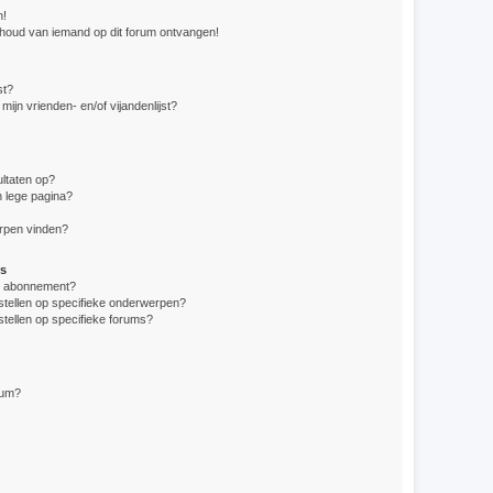
n!
nhoud van iemand op dit forum ontvangen!
st?
mijn vrienden- en/of vijandenlijst?
ltaten op?
 lege pagina?
erpen vinden?
s
en abonnement?
stellen op specifieke onderwerpen?
stellen op specifieke forums?
rum?