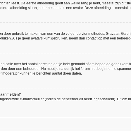
hten leest. De eerste afbeelding geeft aan welke rang je hebt, meestal zijn dit ste
otere, afbeelding staan, beter bekend als een avatar. Deze afbeelding is meestal un
gen door gebruik te maken van één van de volgende vier methodes: Gravatar, Galerij
ruiken. Als je geen avatars kunt gebruiken, neem dan contact op met een beheerde
icatie over het aantal berchten dat je hebt gemaakt of om bepaalde gebruikers te 
orden door een beheerder. Nu moet je natuurlijk het forum niet beginnen te spamm
 of moderator kunnen je berichten aantal doen dalen.
me aanmelden?
ngebouwde e-mailformulier (indien de beheerder dit heeft ingeschakeld). Dit om 