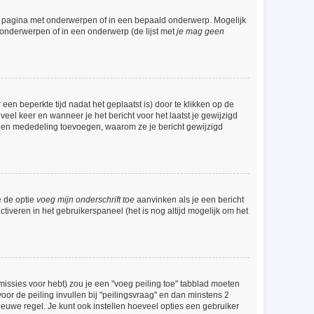
e pagina met onderwerpen of in een bepaald onderwerp. Mogelijk
 onderwerpen of in een onderwerp (de lijst met
je mag geen
een beperkte tijd nadat het geplaatst is) door te klikken op de
veel keer en wanneer je het bericht voor het laatst je gewijzigd
l een mededeling toevoegen, waarom ze je bericht gewijzigd
e de optie
voeg mijn onderschrift toe
aanvinken als je een bericht
ctiveren in het gebruikerspaneel (het is nog altijd mogelijk om het
issies voor hebt) zou je een "voeg peiling toe" tabblad moeten
voor de peiling invullen bij "peilingsvraag" en dan minstens 2
ieuwe regel. Je kunt ook instellen hoeveel opties een gebruiker