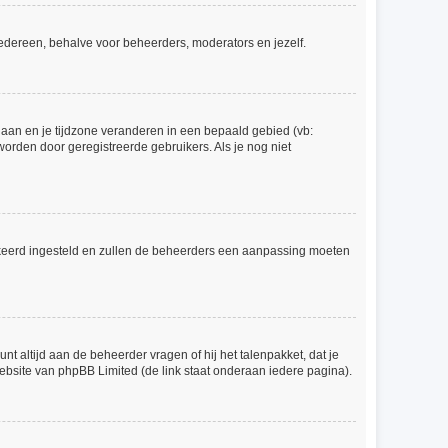
r iedereen, behalve voor beheerders, moderators en jezelf.
l gaan en je tijdzone veranderen in een bepaald gebied (vb:
orden door geregistreerde gebruikers. Als je nog niet
 verkeerd ingesteld en zullen de beheerders een aanpassing moeten
nt altijd aan de beheerder vragen of hij het talenpakket, dat je
website van phpBB Limited (de link staat onderaan iedere pagina).