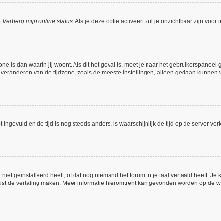
e
Verberg mijn online status
. Als je deze optie activeert zul je onzichtbaar zijn voo
one is dan waarin jij woont. Als dit het geval is, moet je naar het gebruikerspanee
veranderen van de tijdzone, zoals de meeste instellingen, alleen gedaan kunnen w
bt ingevuld en de tijd is nog steeds anders, is waarschijnlijk de tijd op de server
et geïnstalleerd heeft, of dat nog niemand het forum in je taal vertaald heeft. Je ku
 gerust de vertaling maken. Meer informatie hieromtrent kan gevonden worden op de 