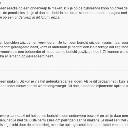
?
een reactie op een onderwerp te maken, klik je op de bijhorende knop op ofwel d
 de permissies die je al dan niet hebt in het forum staan onderaan de pagina met
n op een onderwerp in dit forum, enz.
).
en berichten wijzigen en verwijderen. Je kunt een bericht wijzigen (soms maar voor 
bericht gereageerd heeft, komt er onderaan je bericht een klein tekstje dat zegt hoe
 evenmin als een beheerder of moderator je bericht gewijzigd heeft. Zij kunnen we
dra er iemand op gereageerd heeft.
 één maken. Dit kun je via het gebruikerspaneel doen. Als je dit gedaan hebt, kun j
h aan ieder nieuw bericht wordt toegevoegd. Dit doe je door de bijhorende optie te a
werp aanmaakt (of het eerste bericht in een onderwerp bewerkt en als je daar perm
ien, heb je niet de juiste permissies om peilingen aan te maken). Je moet een titel 
et is ingesteld door de beheerder), met elke optie gescheiden door middel van een n