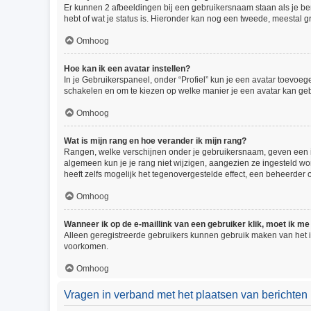
Er kunnen 2 afbeeldingen bij een gebruikersnaam staan als je beric
hebt of wat je status is. Hieronder kan nog een tweede, meestal gr
Omhoog
Hoe kan ik een avatar instellen?
In je Gebruikerspaneel, onder “Profiel” kun je een avatar toevoe
schakelen en om te kiezen op welke manier je een avatar kan geb
Omhoog
Wat is mijn rang en hoe verander ik mijn rang?
Rangen, welke verschijnen onder je gebruikersnaam, geven een ind
algemeen kun je je rang niet wijzigen, aangezien ze ingesteld w
heeft zelfs mogelijk het tegenovergestelde effect, een beheerder
Omhoog
Wanneer ik op de e-maillink van een gebruiker klik, moet ik 
Alleen geregistreerde gebruikers kunnen gebruik maken van het i
voorkomen.
Omhoog
Vragen in verband met het plaatsen van berichten