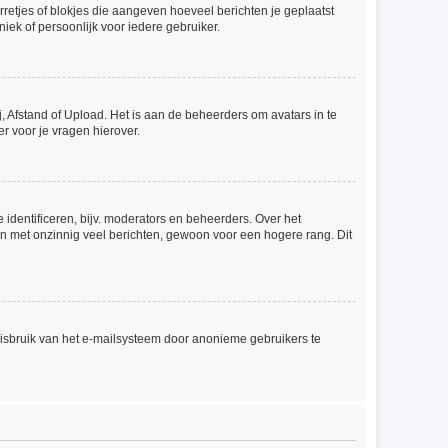
rretjes of blokjes die aangeven hoeveel berichten je geplaatst
iek of persoonlijk voor iedere gebruiker.
, Afstand of Upload. Het is aan de beheerders om avatars in te
r voor je vragen hierover.
identificeren, bijv. moderators en beheerders. Over het
en met onzinnig veel berichten, gewoon voor een hogere rang. Dit
misbruik van het e-mailsysteem door anonieme gebruikers te