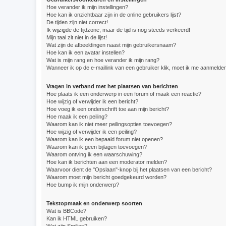
Hoe verander ik mijn instellingen?
Hoe kan ik onzichtbaar zijn in de online gebruikers lijst?
De tijden zijn niet correct!
Ik wijzigde de tijdzone, maar de tijd is nog steeds verkeerd!
Mijn taal zit niet in de lijst!
Wat zijn de afbeeldingen naast mijn gebruikersnaam?
Hoe kan ik een avatar instellen?
Wat is mijn rang en hoe verander ik mijn rang?
Wanneer ik op de e-maillink van een gebruiker klik, moet ik me aanmelde
Vragen in verband met het plaatsen van berichten
Hoe plaats ik een onderwerp in een forum of maak een reactie?
Hoe wijzig of verwijder ik een bericht?
Hoe voeg ik een onderschrift toe aan mijn bericht?
Hoe maak ik een peiling?
Waarom kan ik niet meer peilingsopties toevoegen?
Hoe wijzig of verwijder ik een peiling?
Waarom kan ik een bepaald forum niet openen?
Waarom kan ik geen bijlagen toevoegen?
Waarom ontving ik een waarschuwing?
Hoe kan ik berichten aan een moderator melden?
Waarvoor dient de "Opslaan"-knop bij het plaatsen van een bericht?
Waarom moet mijn bericht goedgekeurd worden?
Hoe bump ik mijn onderwerp?
Tekstopmaak en onderwerp soorten
Wat is BBCode?
Kan ik HTML gebruiken?