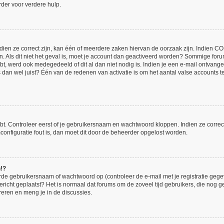
der voor verdere hulp.
en ze correct zijn, kan één of meerdere zaken hiervan de oorzaak zijn. Indien COPP
en. Als dit niet het geval is, moet je account dan geactiveerd worden? Sommige for
bt, werd ook medegedeeld of dit al dan niet nodig is. Indien je een e-mail ontvange
an wel juist? Één van de redenen van activatie is om het aantal valse accounts te 
bt. Controleer eerst of je gebruikersnaam en wachtwoord kloppen. Indien ze corre
umconfiguratie fout is, dan moet dit door de beheerder opgelost worden.
n!?
de gebruikersnaam of wachtwoord op (controleer de e-mail met je registratie gege
 bericht geplaatst? Het is normaal dat forums om de zoveel tijd gebruikers, die nog
reren en meng je in de discussies.