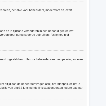
r iedereen, behalve voor beheerders, moderators en jezelf.
l gaan en je tijdzone veranderen in een bepaald gebied (vb:
orden door geregistreerde gebruikers. Als je nog niet
 verkeerd ingesteld en zullen de beheerders een aanpassing moeten
nt altijd aan de beheerder vragen of hij het talenpakket, dat je
website van phpBB Limited (de link staat onderaan iedere pagina).