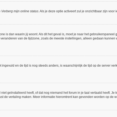
e
Verberg mijn online status
. Als je deze optie activeert zul je onzichtbaar zijn voo
one is dan waarin jij woont. Als dit het geval is, moet je naar het gebruikerspanee
veranderen van de tijdzone, zoals de meeste instellingen, alleen gedaan kunnen w
bt ingevuld en de tijd is nog steeds anders, is waarschijnlijk de tijd op de server
et geïnstalleerd heeft, of dat nog niemand het forum in je taal vertaald heeft. Je ku
 gerust de vertaling maken. Meer informatie hieromtrent kan gevonden worden op de 