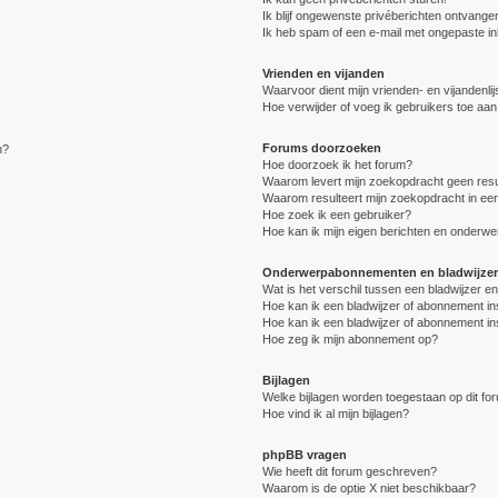
Ik blijf ongewenste privéberichten ontvange
Ik heb spam of een e-mail met ongepaste i
Vrienden en vijanden
Waarvoor dient mijn vrienden- en vijandenlij
Hoe verwijder of voeg ik gebruikers toe aan 
Forums doorzoeken
n?
Hoe doorzoek ik het forum?
Waarom levert mijn zoekopdracht geen resu
Waarom resulteert mijn zoekopdracht in een
Hoe zoek ik een gebruiker?
Hoe kan ik mijn eigen berichten en onderw
Onderwerpabonnementen en bladwijzer
Wat is het verschil tussen een bladwijzer 
Hoe kan ik een bladwijzer of abonnement in
Hoe kan ik een bladwijzer of abonnement in
Hoe zeg ik mijn abonnement op?
Bijlagen
Welke bijlagen worden toegestaan op dit fo
Hoe vind ik al mijn bijlagen?
phpBB vragen
Wie heeft dit forum geschreven?
Waarom is de optie X niet beschikbaar?