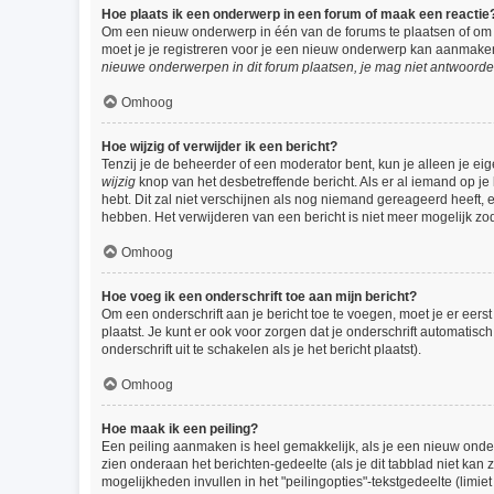
Hoe plaats ik een onderwerp in een forum of maak een reactie
Om een nieuw onderwerp in één van de forums te plaatsen of om 
moet je je registreren voor je een nieuw onderwerp kan aanmaken,
nieuwe onderwerpen in dit forum plaatsen, je mag niet antwoorde
Omhoog
Hoe wijzig of verwijder ik een bericht?
Tenzij je de beheerder of een moderator bent, kun je alleen je eig
wijzig
knop van het desbetreffende bericht. Als er al iemand op je 
hebt. Dit zal niet verschijnen als nog niemand gereageerd heeft,
hebben. Het verwijderen van een bericht is niet meer mogelijk zo
Omhoog
Hoe voeg ik een onderschrift toe aan mijn bericht?
Om een onderschrift aan je bericht toe te voegen, moet je er eerst
plaatst. Je kunt er ook voor zorgen dat je onderschrift automatisc
onderschrift uit te schakelen als je het bericht plaatst).
Omhoog
Hoe maak ik een peiling?
Een peiling aanmaken is heel gemakkelijk, als je een nieuw onder
zien onderaan het berichten-gedeelte (als je dit tabblad niet kan z
mogelijkheden invullen in het "peilingopties"-tekstgedeelte (limi