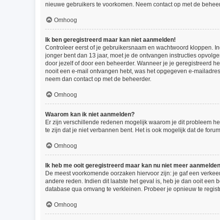
nieuwe gebruikers te voorkomen. Neem contact op met de beheer
Omhoog
Ik ben geregistreerd maar kan niet aanmelden!
Controleer eerst of je gebruikersnaam en wachtwoord kloppen. Indi
jonger bent dan 13 jaar, moet je de ontvangen instructies opvolg
door jezelf of door een beheerder. Wanneer je je geregistreerd he
nooit een e-mail ontvangen hebt, was het opgegeven e-mailadres d
neem dan contact op met de beheerder.
Omhoog
Waarom kan ik niet aanmelden?
Er zijn verschillende redenen mogelijk waarom je dit probleem he
te zijn dat je niet verbannen bent. Het is ook mogelijk dat de for
Omhoog
Ik heb me ooit geregistreerd maar kan nu niet meer aanmelde
De meest voorkomende oorzaken hiervoor zijn: je gaf een verkeer
andere reden. Indien dit laatste het geval is, heb je dan ooit een
database qua omvang te verkleinen. Probeer je opnieuw te regist
Omhoog