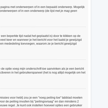
e pagina met onderwerpen of in een bepaald onderwerp. Mogelijk
 onderwerpen of in een onderwerp (de lijst met
je mag geen
een beperkte tijd nadat het geplaatst is) door te klikken op de
veel keer en wanneer je het bericht voor het laatst je gewijzigd
l een mededeling toevoegen, waarom ze je bericht gewijzigd
e de optie
voeg mijn onderschrift toe
aanvinken als je een bericht
ctiveren in het gebruikerspaneel (het is nog altijd mogelijk om het
issies voor hebt) zou je een "voeg peiling toe" tabblad moeten
voor de peiling invullen bij "peilingsvraag" en dan minstens 2
ieuwe regel. Je kunt ook instellen hoeveel opties een gebruiker