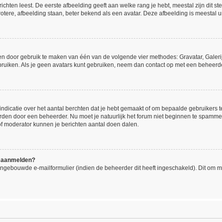
hten leest. De eerste afbeelding geeft aan welke rang je hebt, meestal zijn dit ste
otere, afbeelding staan, beter bekend als een avatar. Deze afbeelding is meestal un
gen door gebruik te maken van één van de volgende vier methodes: Gravatar, Galerij
ruiken. Als je geen avatars kunt gebruiken, neem dan contact op met een beheerde
icatie over het aantal berchten dat je hebt gemaakt of om bepaalde gebruikers te 
orden door een beheerder. Nu moet je natuurlijk het forum niet beginnen te spamm
 of moderator kunnen je berichten aantal doen dalen.
me aanmelden?
ngebouwde e-mailformulier (indien de beheerder dit heeft ingeschakeld). Dit om 