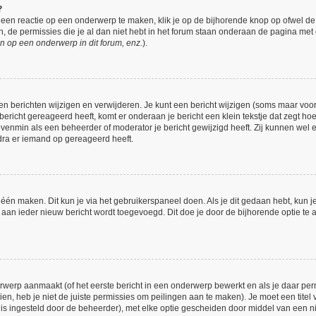
?
een reactie op een onderwerp te maken, klik je op de bijhorende knop op ofwel d
 de permissies die je al dan niet hebt in het forum staan onderaan de pagina met
n op een onderwerp in dit forum, enz.
).
en berichten wijzigen en verwijderen. Je kunt een bericht wijzigen (soms maar voor 
bericht gereageerd heeft, komt er onderaan je bericht een klein tekstje dat zegt hoe
 evenmin als een beheerder of moderator je bericht gewijzigd heeft. Zij kunnen we
dra er iemand op gereageerd heeft.
 één maken. Dit kun je via het gebruikerspaneel doen. Als je dit gedaan hebt, kun j
h aan ieder nieuw bericht wordt toegevoegd. Dit doe je door de bijhorende optie te a
werp aanmaakt (of het eerste bericht in een onderwerp bewerkt en als je daar perm
ien, heb je niet de juiste permissies om peilingen aan te maken). Je moet een titel 
et is ingesteld door de beheerder), met elke optie gescheiden door middel van een n