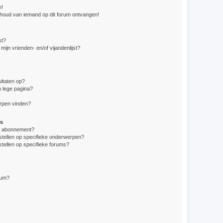
n!
nhoud van iemand op dit forum ontvangen!
st?
mijn vrienden- en/of vijandenlijst?
ltaten op?
 lege pagina?
erpen vinden?
s
en abonnement?
stellen op specifieke onderwerpen?
stellen op specifieke forums?
rum?