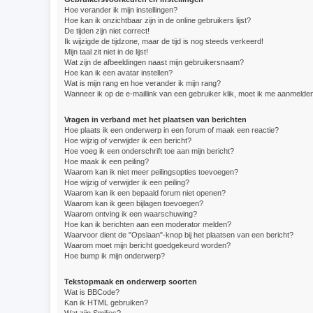
Hoe verander ik mijn instellingen?
Hoe kan ik onzichtbaar zijn in de online gebruikers lijst?
De tijden zijn niet correct!
Ik wijzigde de tijdzone, maar de tijd is nog steeds verkeerd!
Mijn taal zit niet in de lijst!
Wat zijn de afbeeldingen naast mijn gebruikersnaam?
Hoe kan ik een avatar instellen?
Wat is mijn rang en hoe verander ik mijn rang?
Wanneer ik op de e-maillink van een gebruiker klik, moet ik me aanmelde
Vragen in verband met het plaatsen van berichten
Hoe plaats ik een onderwerp in een forum of maak een reactie?
Hoe wijzig of verwijder ik een bericht?
Hoe voeg ik een onderschrift toe aan mijn bericht?
Hoe maak ik een peiling?
Waarom kan ik niet meer peilingsopties toevoegen?
Hoe wijzig of verwijder ik een peiling?
Waarom kan ik een bepaald forum niet openen?
Waarom kan ik geen bijlagen toevoegen?
Waarom ontving ik een waarschuwing?
Hoe kan ik berichten aan een moderator melden?
Waarvoor dient de "Opslaan"-knop bij het plaatsen van een bericht?
Waarom moet mijn bericht goedgekeurd worden?
Hoe bump ik mijn onderwerp?
Tekstopmaak en onderwerp soorten
Wat is BBCode?
Kan ik HTML gebruiken?