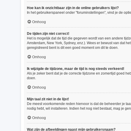
Hoe kan ik onzichtbaar zijn in de online gebruikers lijst?
In het gebruikerspaneel onder "foruminstellingen", vind je de opti
Omhoog
De tijden zijn niet correct!
Het is mogelijk dat de tijd die gegeven wordt van een andere tijdz
Amsterdam, New York, Sydney, enz.). Wees er bewust van dat het 
geregistreerd bent is dit een goed moment om dit te doen.
Omhoog
Ik wijzigde de tijdzone, maar de tijd is nog steeds verkeerd!
Als je zeker bent dat je de correcte tijdzone en zomertijd goed he
doen.
Omhoog
Mijn taal zit niet in de lijst!
De meest voorkomende reden hiervoor is dat de beheerder je taal ni
nodig hebt, wil installeren. Indien het nog niet bestaat, mag je
Omhoog
Wat zijn de afbeeldingen naast mijn gebruikersnaam?