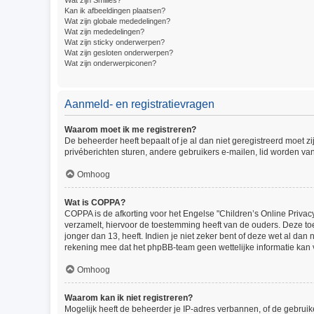
Wat zijn Smilies?
Kan ik afbeeldingen plaatsen?
Wat zijn globale mededelingen?
Wat zijn mededelingen?
Wat zijn sticky onderwerpen?
Wat zijn gesloten onderwerpen?
Wat zijn onderwerpiconen?
Aanmeld- en registratievragen
Waarom moet ik me registreren?
De beheerder heeft bepaalt of je al dan niet geregistreerd moet z
privéberichten sturen, andere gebruikers e-mailen, lid worden va
Omhoog
Wat is COPPA?
COPPA is de afkorting voor het Engelse "Children’s Online Privacy
verzamelt, hiervoor de toestemming heeft van de ouders. Deze to
jonger dan 13, heeft. Indien je niet zeker bent of deze wet al dan
rekening mee dat het phpBB-team geen wettelijke informatie kan v
Omhoog
Waarom kan ik niet registreren?
Mogelijk heeft de beheerder je IP-adres verbannen, of de gebruik