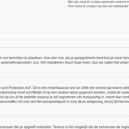
Met wie moet ik contact opnemen omtrent mis
Hoe neem ik contact op met een beheerder
ijn om berichten te plaatsen. Hoe dan ook, als je geregistreerd bent kun je meer fu
n gebruikersgroepen, enz. Het registreren duurt maar even, dus we raden het zeker
 and Protection Act". Dit is een Amerikaanse wet uit 1998 die vereist dat iedere w
estemming moet schriftelijk of op een andere wijze gegeven worden, zodat de oud
 niet op jou of de website waarop je wil registreren van toepassing is, neem dan co
erschaffen en ook niet het aanspreekpunt is voor deze wetgeving, tenzij dit hieron
ersnaam die je opgeeft verboden. Tevens is het mogelijk dat de beheerder de regist