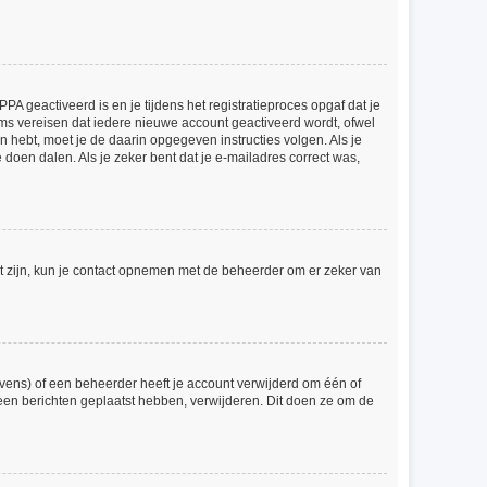
A geactiveerd is en je tijdens het registratieproces opgaf dat je
ums vereisen dat iedere nieuwe account geactiveerd wordt, ofwel
n hebt, moet je de daarin opgegeven instructies volgen. Als je
doen dalen. Als je zeker bent dat je e-mailadres correct was,
ct zijn, kun je contact opnemen met de beheerder om er zeker van
vens) of een beheerder heeft je account verwijderd om één of
 geen berichten geplaatst hebben, verwijderen. Dit doen ze om de