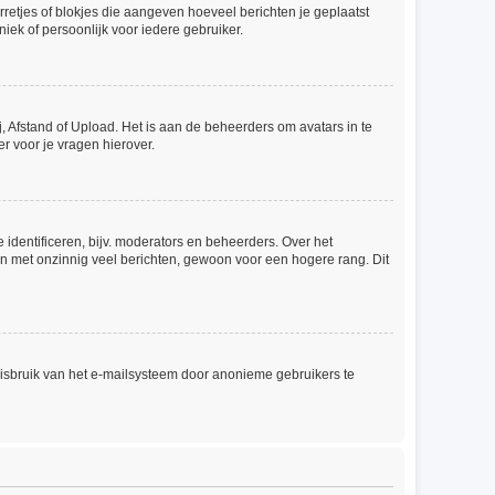
rretjes of blokjes die aangeven hoeveel berichten je geplaatst
iek of persoonlijk voor iedere gebruiker.
, Afstand of Upload. Het is aan de beheerders om avatars in te
r voor je vragen hierover.
identificeren, bijv. moderators en beheerders. Over het
en met onzinnig veel berichten, gewoon voor een hogere rang. Dit
misbruik van het e-mailsysteem door anonieme gebruikers te