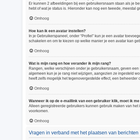
Er kunnen 2 afbeeldingen bij een gebruikersnaam staan als je beric
hebt of wat je status is. Hieronder kan nog een tweede, meestal gr
Omhoog
Hoe kan ik een avatar instellen?
In je Gebruikerspaneel, onder “Profiel” kun je een avatar toevoe
schakelen en om te kiezen op welke manier je een avatar kan geb
Omhoog
Wat is mijn rang en hoe verander ik mijn rang?
Rangen, welke verschijnen onder je gebruikersnaam, geven een ind
algemeen kun je je rang niet wijzigen, aangezien ze ingesteld w
heeft zelfs mogelijk het tegenovergestelde effect, een beheerder
Omhoog
Wanneer ik op de e-maillink van een gebruiker klik, moet ik 
Alleen geregistreerde gebruikers kunnen gebruik maken van het i
voorkomen.
Omhoog
Vragen in verband met het plaatsen van berichten