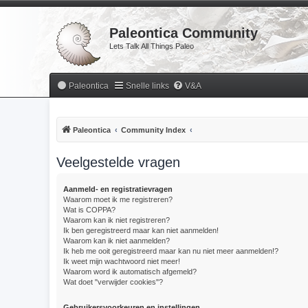
Paleontica Community
Lets Talk All Things Paleo
Paleontica
Snelle links
V&A
Paleontica
Community Index
Veelgestelde vragen
Aanmeld- en registratievragen
Waarom moet ik me registreren?
Wat is COPPA?
Waarom kan ik niet registreren?
Ik ben geregistreerd maar kan niet aanmelden!
Waarom kan ik niet aanmelden?
Ik heb me ooit geregistreerd maar kan nu niet meer aanmelden!?
Ik weet mijn wachtwoord niet meer!
Waarom word ik automatisch afgemeld?
Wat doet "verwijder cookies"?
Gebruikersvoorkeuren en instellingen