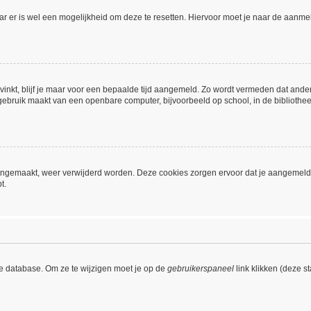
aar er is wel een mogelijkheid om deze te resetten. Hiervoor moet je naar de aanm
vinkt, blijf je maar voor een bepaalde tijd aangemeld. Zo wordt vermeden dat ande
gebruik maakt van een openbare computer, bijvoorbeeld op school, in de bibliotheek,
 aangemaakt, weer verwijderd worden. Deze cookies zorgen ervoor dat je aangemeld
t.
de database. Om ze te wijzigen moet je op de
gebruikerspaneel
link klikken (deze s