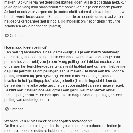
maken. Dit kun je via het gebruikerspaneel doen. Als je dit gedaan hebt, kun
je de optie
voeg mijn onderschrift toe
aanvinken als je een bericht plaatst.
Je kunt er ook voor zorgen dat je onderschrift automatisch aan ieder nieuw
bericht wordt toegevoegd. Dit doe je door de bijhorende optie te activeren in
het gebruikerspaneel (het is nog altijd mogelijk om het onderschrift uit te
schakelen als je het bericht plaatst).
Omhoog
Hoe maak ik een peiling?
Een peiling aanmaken is heel gemakkelijk, als je een nieuw onderwerp
aanmaakt (of het eerste bericht in een onderwerp bewerkt en als je daar
permissies voor hebt) zou je een "voeg peiling toe" tabblad moeten zien
onderaan het berichten-gedeelte (als je dit tabblad niet kan zien, heb je niet
de juiste permissies om peilingen aan te maken). Je moet een titel voor de
peiling invullen bij "peilingsvraag" en dan minstens 2 mogelijkheden
invullen in het "peilingopties"-tekstgedeelte (limiet is ingesteld door de
beheerder), met elke optie gescheiden door middel van een nieuwe regel.
Je kunt ook instellen hoeveel opties een gebruiker mag kiezen onder
"opties per gebruiker" en een tijdslimiet in dagen voor de peiling (0 is een
peiling van oneindige duur).
Omhoog
Waarom kan ik niet meer peilingsopties toevoegen?
De limiet voor de peilingsopties is ingesteld door de beheerder. Indien je
meer opties denkt nodig te hebben dan het toegestane aantal, neem dan