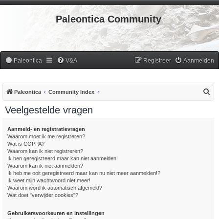
Paleontica Community
Paleontica
V&A
Registreer
Aanmelden
Z
Paleontica
Community Index
o
Veelgestelde vragen
e
k
Aanmeld- en registratievragen
Waarom moet ik me registreren?
Wat is COPPA?
Waarom kan ik niet registreren?
Ik ben geregistreerd maar kan niet aanmelden!
Waarom kan ik niet aanmelden?
Ik heb me ooit geregistreerd maar kan nu niet meer aanmelden!?
Ik weet mijn wachtwoord niet meer!
Waarom word ik automatisch afgemeld?
Wat doet "verwijder cookies"?
Gebruikersvoorkeuren en instellingen