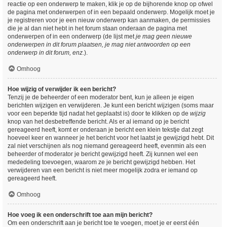
reactie op een onderwerp te maken, klik je op de bijhorende knop op ofwel
de pagina met onderwerpen of in een bepaald onderwerp. Mogelijk moet je
je registreren voor je een nieuw onderwerp kan aanmaken, de permissies
die je al dan niet hebt in het forum staan onderaan de pagina met
onderwerpen of in een onderwerp (de lijst met
je mag geen nieuwe
onderwerpen in dit forum plaatsen, je mag niet antwoorden op een
onderwerp in dit forum, enz.
).
Omhoog
Hoe wijzig of verwijder ik een bericht?
Tenzij je de beheerder of een moderator bent, kun je alleen je eigen
berichten wijzigen en verwijderen. Je kunt een bericht wijzigen (soms maar
voor een beperkte tijd nadat het geplaatst is) door te klikken op de
wijzig
knop van het desbetreffende bericht. Als er al iemand op je bericht
gereageerd heeft, komt er onderaan je bericht een klein tekstje dat zegt
hoeveel keer en wanneer je het bericht voor het laatst je gewijzigd hebt. Dit
zal niet verschijnen als nog niemand gereageerd heeft, evenmin als een
beheerder of moderator je bericht gewijzigd heeft. Zij kunnen wel een
mededeling toevoegen, waarom ze je bericht gewijzigd hebben. Het
verwijderen van een bericht is niet meer mogelijk zodra er iemand op
gereageerd heeft.
Omhoog
Hoe voeg ik een onderschrift toe aan mijn bericht?
Om een onderschrift aan je bericht toe te voegen, moet je er eerst één