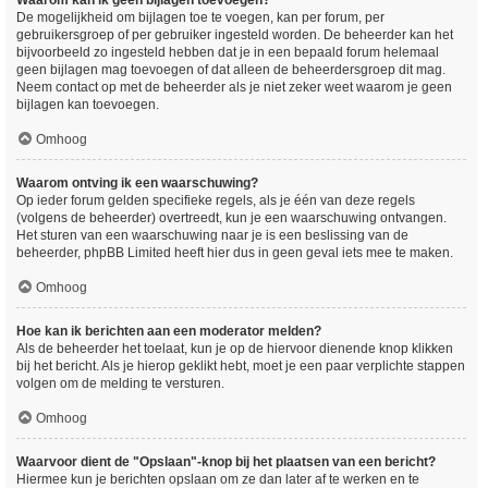
Waarom kan ik geen bijlagen toevoegen?
De mogelijkheid om bijlagen toe te voegen, kan per forum, per
gebruikersgroep of per gebruiker ingesteld worden. De beheerder kan het
bijvoorbeeld zo ingesteld hebben dat je in een bepaald forum helemaal
geen bijlagen mag toevoegen of dat alleen de beheerdersgroep dit mag.
Neem contact op met de beheerder als je niet zeker weet waarom je geen
bijlagen kan toevoegen.
Omhoog
Waarom ontving ik een waarschuwing?
Op ieder forum gelden specifieke regels, als je één van deze regels
(volgens de beheerder) overtreedt, kun je een waarschuwing ontvangen.
Het sturen van een waarschuwing naar je is een beslissing van de
beheerder, phpBB Limited heeft hier dus in geen geval iets mee te maken.
Omhoog
Hoe kan ik berichten aan een moderator melden?
Als de beheerder het toelaat, kun je op de hiervoor dienende knop klikken
bij het bericht. Als je hierop geklikt hebt, moet je een paar verplichte stappen
volgen om de melding te versturen.
Omhoog
Waarvoor dient de "Opslaan"-knop bij het plaatsen van een bericht?
Hiermee kun je berichten opslaan om ze dan later af te werken en te