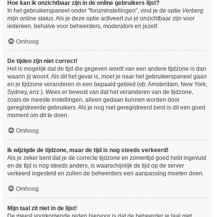
Hoe kan ik onzichtbaar zijn in de online gebruikers lijst?
In het gebruikerspaneel onder "foruminstellingen", vind je de optie
Verberg
mijn online status
. Als je deze optie activeert zul je onzichtbaar zijn voor
iedereen, behalve voor beheerders, moderators en jezelf.
Omhoog
De tijden zijn niet correct!
Het is mogelijk dat de tijd die gegeven wordt van een andere tijdzone is dan
waarin jij woont. Als dit het geval is, moet je naar het gebruikerspaneel gaan
en je tijdzone veranderen in een bepaald gebied (vb: Amsterdam, New York,
Sydney, enz.). Wees er bewust van dat het veranderen van de tijdzone,
zoals de meeste instellingen, alleen gedaan kunnen worden door
geregistreerde gebruikers. Als je nog niet geregistreerd bent is dit een goed
moment om dit te doen.
Omhoog
Ik wijzigde de tijdzone, maar de tijd is nog steeds verkeerd!
Als je zeker bent dat je de correcte tijdzone en zomertijd goed hebt ingevuld
en de tijd is nog steeds anders, is waarschijnlijk de tijd op de server
verkeerd ingesteld en zullen de beheerders een aanpassing moeten doen.
Omhoog
Mijn taal zit niet in de lijst!
De meest voorkomende reden hiervoor is dat de beheerder je taal niet