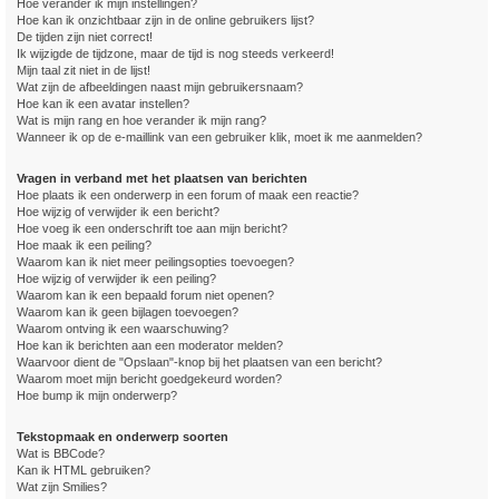
Hoe verander ik mijn instellingen?
Hoe kan ik onzichtbaar zijn in de online gebruikers lijst?
De tijden zijn niet correct!
Ik wijzigde de tijdzone, maar de tijd is nog steeds verkeerd!
Mijn taal zit niet in de lijst!
Wat zijn de afbeeldingen naast mijn gebruikersnaam?
Hoe kan ik een avatar instellen?
Wat is mijn rang en hoe verander ik mijn rang?
Wanneer ik op de e-maillink van een gebruiker klik, moet ik me aanmelden?
Vragen in verband met het plaatsen van berichten
Hoe plaats ik een onderwerp in een forum of maak een reactie?
Hoe wijzig of verwijder ik een bericht?
Hoe voeg ik een onderschrift toe aan mijn bericht?
Hoe maak ik een peiling?
Waarom kan ik niet meer peilingsopties toevoegen?
Hoe wijzig of verwijder ik een peiling?
Waarom kan ik een bepaald forum niet openen?
Waarom kan ik geen bijlagen toevoegen?
Waarom ontving ik een waarschuwing?
Hoe kan ik berichten aan een moderator melden?
Waarvoor dient de "Opslaan"-knop bij het plaatsen van een bericht?
Waarom moet mijn bericht goedgekeurd worden?
Hoe bump ik mijn onderwerp?
Tekstopmaak en onderwerp soorten
Wat is BBCode?
Kan ik HTML gebruiken?
Wat zijn Smilies?