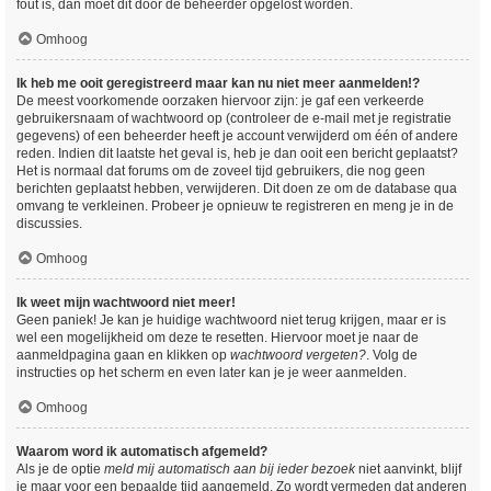
fout is, dan moet dit door de beheerder opgelost worden.
Omhoog
Ik heb me ooit geregistreerd maar kan nu niet meer aanmelden!?
De meest voorkomende oorzaken hiervoor zijn: je gaf een verkeerde
gebruikersnaam of wachtwoord op (controleer de e-mail met je registratie
gegevens) of een beheerder heeft je account verwijderd om één of andere
reden. Indien dit laatste het geval is, heb je dan ooit een bericht geplaatst?
Het is normaal dat forums om de zoveel tijd gebruikers, die nog geen
berichten geplaatst hebben, verwijderen. Dit doen ze om de database qua
omvang te verkleinen. Probeer je opnieuw te registreren en meng je in de
discussies.
Omhoog
Ik weet mijn wachtwoord niet meer!
Geen paniek! Je kan je huidige wachtwoord niet terug krijgen, maar er is
wel een mogelijkheid om deze te resetten. Hiervoor moet je naar de
aanmeldpagina gaan en klikken op
wachtwoord vergeten?
. Volg de
instructies op het scherm en even later kan je je weer aanmelden.
Omhoog
Waarom word ik automatisch afgemeld?
Als je de optie
meld mij automatisch aan bij ieder bezoek
niet aanvinkt, blijf
je maar voor een bepaalde tijd aangemeld. Zo wordt vermeden dat anderen