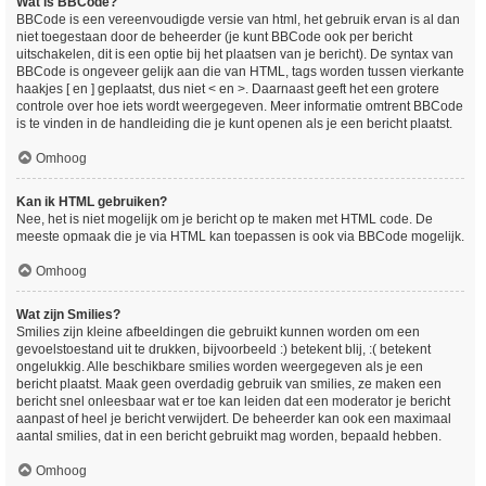
Wat is BBCode?
BBCode is een vereenvoudigde versie van html, het gebruik ervan is al dan
niet toegestaan door de beheerder (je kunt BBCode ook per bericht
uitschakelen, dit is een optie bij het plaatsen van je bericht). De syntax van
BBCode is ongeveer gelijk aan die van HTML, tags worden tussen vierkante
haakjes [ en ] geplaatst, dus niet < en >. Daarnaast geeft het een grotere
controle over hoe iets wordt weergegeven. Meer informatie omtrent BBCode
is te vinden in de handleiding die je kunt openen als je een bericht plaatst.
Omhoog
Kan ik HTML gebruiken?
Nee, het is niet mogelijk om je bericht op te maken met HTML code. De
meeste opmaak die je via HTML kan toepassen is ook via BBCode mogelijk.
Omhoog
Wat zijn Smilies?
Smilies zijn kleine afbeeldingen die gebruikt kunnen worden om een
gevoelstoestand uit te drukken, bijvoorbeeld :) betekent blij, :( betekent
ongelukkig. Alle beschikbare smilies worden weergegeven als je een
bericht plaatst. Maak geen overdadig gebruik van smilies, ze maken een
bericht snel onleesbaar wat er toe kan leiden dat een moderator je bericht
aanpast of heel je bericht verwijdert. De beheerder kan ook een maximaal
aantal smilies, dat in een bericht gebruikt mag worden, bepaald hebben.
Omhoog