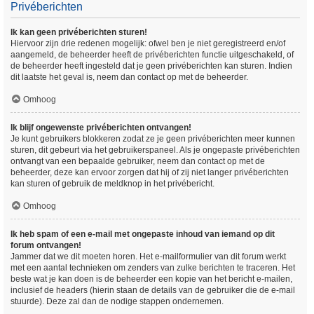
Privéberichten
Ik kan geen privéberichten sturen!
Hiervoor zijn drie redenen mogelijk: ofwel ben je niet geregistreerd en/of
aangemeld, de beheerder heeft de privéberichten functie uitgeschakeld, of
de beheerder heeft ingesteld dat je geen privéberichten kan sturen. Indien
dit laatste het geval is, neem dan contact op met de beheerder.
Omhoog
Ik blijf ongewenste privéberichten ontvangen!
Je kunt gebruikers blokkeren zodat ze je geen privéberichten meer kunnen
sturen, dit gebeurt via het gebruikerspaneel. Als je ongepaste privéberichten
ontvangt van een bepaalde gebruiker, neem dan contact op met de
beheerder, deze kan ervoor zorgen dat hij of zij niet langer privéberichten
kan sturen of gebruik de meldknop in het privébericht.
Omhoog
Ik heb spam of een e-mail met ongepaste inhoud van iemand op dit
forum ontvangen!
Jammer dat we dit moeten horen. Het e-mailformulier van dit forum werkt
met een aantal technieken om zenders van zulke berichten te traceren. Het
beste wat je kan doen is de beheerder een kopie van het bericht e-mailen,
inclusief de headers (hierin staan de details van de gebruiker die de e-mail
stuurde). Deze zal dan de nodige stappen ondernemen.