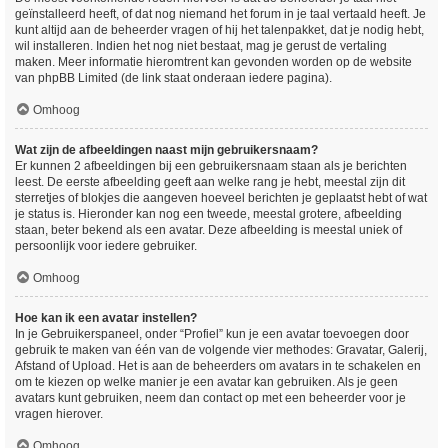
geïnstalleerd heeft, of dat nog niemand het forum in je taal vertaald heeft. Je
kunt altijd aan de beheerder vragen of hij het talenpakket, dat je nodig hebt,
wil installeren. Indien het nog niet bestaat, mag je gerust de vertaling
maken. Meer informatie hieromtrent kan gevonden worden op de website
van phpBB Limited (de link staat onderaan iedere pagina).
Omhoog
Wat zijn de afbeeldingen naast mijn gebruikersnaam?
Er kunnen 2 afbeeldingen bij een gebruikersnaam staan als je berichten
leest. De eerste afbeelding geeft aan welke rang je hebt, meestal zijn dit
sterretjes of blokjes die aangeven hoeveel berichten je geplaatst hebt of wat
je status is. Hieronder kan nog een tweede, meestal grotere, afbeelding
staan, beter bekend als een avatar. Deze afbeelding is meestal uniek of
persoonlijk voor iedere gebruiker.
Omhoog
Hoe kan ik een avatar instellen?
In je Gebruikerspaneel, onder “Profiel” kun je een avatar toevoegen door
gebruik te maken van één van de volgende vier methodes: Gravatar, Galerij,
Afstand of Upload. Het is aan de beheerders om avatars in te schakelen en
om te kiezen op welke manier je een avatar kan gebruiken. Als je geen
avatars kunt gebruiken, neem dan contact op met een beheerder voor je
vragen hierover.
Omhoog