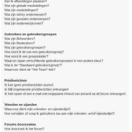
Kan ik afbeeldingen plaatsen?
Wat zijn globale mededelingen?
Wat zijn mededelingen?
Wat zijn sticky onderwerpen?
Wat zijn gesloten onderwerpen?
Wat zijn onderwerpiconen?
Gebruikers en gebruikersgroepen
Wat zijn Beheerders?
Wat zijn Moderators?
Wat zijn gebruikersgroepen?
Hoe word ik lid van een gebruikersgroep?
Hoe word ik een groepsleider?
Waarom staan verschillende gebruikersgroepen in een andere kleur?
Wat is de "Standaard gebruikersgroep"?
Waarvoor dient de "Het Team"-link?
Privéberichten
Ik kan geen privéberichten sturen!
Ik blijf ongewenste privéberichten ontvangen!
Ik heb spam of een e-mail met ongepaste inhoud van iemand op dit forum ontvangen!
Vrienden en vijanden
Waarvoor dient mijn vrienden- en vijandenlijst?
Hoe verwijder of voeg ik gebruikers toe aan mijn vrienden- en/of vijandenlijst?
Forums doorzoeken
Hoe doorzoek ik het forum?