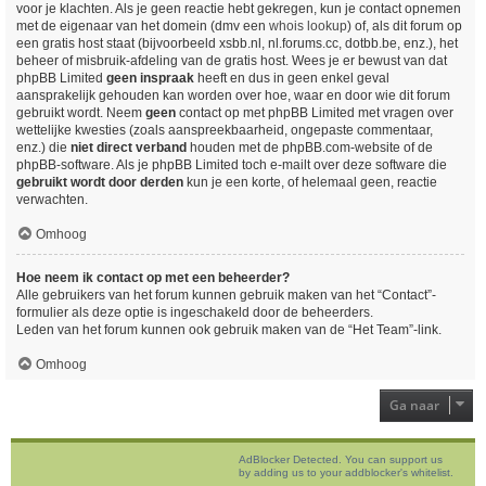
voor je klachten. Als je geen reactie hebt gekregen, kun je contact opnemen
met de eigenaar van het domein (dmv een
whois lookup
) of, als dit forum op
een gratis host staat (bijvoorbeeld xsbb.nl, nl.forums.cc, dotbb.be, enz.), het
beheer of misbruik-afdeling van de gratis host. Wees je er bewust van dat
phpBB Limited
geen inspraak
heeft en dus in geen enkel geval
aansprakelijk gehouden kan worden over hoe, waar en door wie dit forum
gebruikt wordt. Neem
geen
contact op met phpBB Limited met vragen over
wettelijke kwesties (zoals aanspreekbaarheid, ongepaste commentaar,
enz.) die
niet direct verband
houden met de phpBB.com-website of de
phpBB-software. Als je phpBB Limited toch e-mailt over deze software die
gebruikt wordt door derden
kun je een korte, of helemaal geen, reactie
verwachten.
Omhoog
Hoe neem ik contact op met een beheerder?
Alle gebruikers van het forum kunnen gebruik maken van het “Contact”-
formulier als deze optie is ingeschakeld door de beheerders.
Leden van het forum kunnen ook gebruik maken van de “Het Team”-link.
Omhoog
Ga naar
AdBlocker Detected. You can support us
by adding us to your addblocker's whitelist.