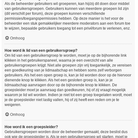
Als de beheerder gebruikers wil groeperen, kan hij/zij dit doen door middel
van gebruikersgroepen. Gebruikers kunnen van meerdere groepen lid zijn
(dit verschilt per forum), deze groepen kunnen verschillende
permissies/toegangspermissies hebben. Op deze manier is het voor de
beheerder een stuk gemakkelijker meerdere moderators aan een forum toe
te wijzen, bepaalde gebruikers toegang tot een privéforum te verlenen, enz.
Omhoog
Hoe word ik lid van een gebruikersgroep?
Om lid van een gebruikersgroep te worden, moet je op de bijhorende link
klikken in het gebruikerspaneel, waarna je een overzicht van alle
gebruikersgroepen krijgt. Niet alle groepen zijn vrij toegankelijk, ze vereisen
een goedkeuring van je lidmaatschap en hebben soms zelf verborgen
gebruikers. Als het een open groep is, kan je lid worden door op de hiervoor
dienende knop te klikken. Als het een gesloten groep is, kan je je
lidmaatschap aanvragen door op de bijhorende knop te klikken. De
groepsleider moet je aanvraag dan goedkeuren, hij of zij vraagt mogelijk
waarom je lid wil worden. Indien je niet tot een groep toegelaten wordt, moet
je de groepsleider niet lastig vallen, hij of zij heeft een reden om je te
weigeren.
Omhoog
Hoe word ik een groepsleider?
Gebruikersgroepen worden door de beheerder gemaakt, deze beslist dus
ook wie de groepsleider is. Als je een gebruikersgroep wil starten, moet je