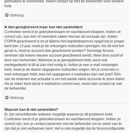
gebruikers te voorkomen. Neem contact op met de beheerder voor verdere
hulp.
Omhoog
Ik ben geregistreerd maar kan niet aanmelden!
Controleer eerst of je gebruikersnaam en wachtwoord kloppen. Indien ze
correct zijn, kan één of meerdere zaken hiervan de oorzaak zijn. Indien
COPPA geactiveerd is en je tijdens het registratieproces opgaf dat je jonger
bent dan 13 jaar, moet je de ontvangen instructies opvolgen. Als dit niet het
geval is, moet je account dan geactiveerd worden? Sommige forums
vereisen dat iedere nieuwe account geactiveerd wordt, ofwel door jezelf of
door een beheerder. Wanneer je je geregistreerd hebt, werd ook
medegedeeld of dit al dan niet nodig is. Indien je een e-mail ontvangen
hebt, moet je de daarin opgegeven instructies volgen. Als je nooit een e-
mail ontvangen hebt, was het opgegeven e-mailadres dan wel juist? Één
van de redenen van activatie is om het aantal valse accounts te doen dalen.
Als je zeker bent dat je e-mailadres correct was, neem dan contact op met
de beheerder.
Omhoog
Waarom kan ik niet aanmelden?
Er zijn verschillende redenen mogelijk waarom je dit probleem hebt.
Controleer eerst of je gebruikersnaam en wachtwoord kloppen. Indien ze
correct zijn, kun je contact opnemen met de beheerder om er zeker van te
zijn dat je niet verbannen bent. Het is ook mogelijk dat de forumconfiguratie