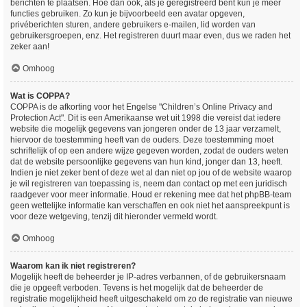
berichten te plaatsen. Hoe dan ook, als je geregistreerd bent kun je meer
functies gebruiken. Zo kun je bijvoorbeeld een avatar opgeven,
privéberichten sturen, andere gebruikers e-mailen, lid worden van
gebruikersgroepen, enz. Het registreren duurt maar even, dus we raden het
zeker aan!
Omhoog
Wat is COPPA?
COPPA is de afkorting voor het Engelse "Children’s Online Privacy and
Protection Act". Dit is een Amerikaanse wet uit 1998 die vereist dat iedere
website die mogelijk gegevens van jongeren onder de 13 jaar verzamelt,
hiervoor de toestemming heeft van de ouders. Deze toestemming moet
schriftelijk of op een andere wijze gegeven worden, zodat de ouders weten
dat de website persoonlijke gegevens van hun kind, jonger dan 13, heeft.
Indien je niet zeker bent of deze wet al dan niet op jou of de website waarop
je wil registreren van toepassing is, neem dan contact op met een juridisch
raadgever voor meer informatie. Houd er rekening mee dat het phpBB-team
geen wettelijke informatie kan verschaffen en ook niet het aanspreekpunt is
voor deze wetgeving, tenzij dit hieronder vermeld wordt.
Omhoog
Waarom kan ik niet registreren?
Mogelijk heeft de beheerder je IP-adres verbannen, of de gebruikersnaam
die je opgeeft verboden. Tevens is het mogelijk dat de beheerder de
registratie mogelijkheid heeft uitgeschakeld om zo de registratie van nieuwe