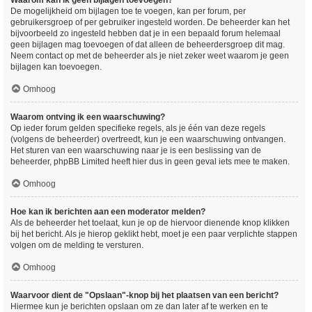
Waarom kan ik geen bijlagen toevoegen?
De mogelijkheid om bijlagen toe te voegen, kan per forum, per
gebruikersgroep of per gebruiker ingesteld worden. De beheerder kan het
bijvoorbeeld zo ingesteld hebben dat je in een bepaald forum helemaal
geen bijlagen mag toevoegen of dat alleen de beheerdersgroep dit mag.
Neem contact op met de beheerder als je niet zeker weet waarom je geen
bijlagen kan toevoegen.
Omhoog
Waarom ontving ik een waarschuwing?
Op ieder forum gelden specifieke regels, als je één van deze regels
(volgens de beheerder) overtreedt, kun je een waarschuwing ontvangen.
Het sturen van een waarschuwing naar je is een beslissing van de
beheerder, phpBB Limited heeft hier dus in geen geval iets mee te maken.
Omhoog
Hoe kan ik berichten aan een moderator melden?
Als de beheerder het toelaat, kun je op de hiervoor dienende knop klikken
bij het bericht. Als je hierop geklikt hebt, moet je een paar verplichte stappen
volgen om de melding te versturen.
Omhoog
Waarvoor dient de "Opslaan"-knop bij het plaatsen van een bericht?
Hiermee kun je berichten opslaan om ze dan later af te werken en te