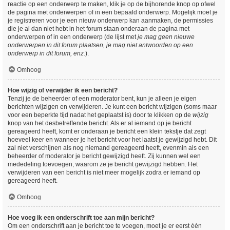
reactie op een onderwerp te maken, klik je op de bijhorende knop op ofwel
de pagina met onderwerpen of in een bepaald onderwerp. Mogelijk moet je
je registreren voor je een nieuw onderwerp kan aanmaken, de permissies
die je al dan niet hebt in het forum staan onderaan de pagina met
onderwerpen of in een onderwerp (de lijst met
je mag geen nieuwe
onderwerpen in dit forum plaatsen, je mag niet antwoorden op een
onderwerp in dit forum, enz.
).
Omhoog
Hoe wijzig of verwijder ik een bericht?
Tenzij je de beheerder of een moderator bent, kun je alleen je eigen
berichten wijzigen en verwijderen. Je kunt een bericht wijzigen (soms maar
voor een beperkte tijd nadat het geplaatst is) door te klikken op de
wijzig
knop van het desbetreffende bericht. Als er al iemand op je bericht
gereageerd heeft, komt er onderaan je bericht een klein tekstje dat zegt
hoeveel keer en wanneer je het bericht voor het laatst je gewijzigd hebt. Dit
zal niet verschijnen als nog niemand gereageerd heeft, evenmin als een
beheerder of moderator je bericht gewijzigd heeft. Zij kunnen wel een
mededeling toevoegen, waarom ze je bericht gewijzigd hebben. Het
verwijderen van een bericht is niet meer mogelijk zodra er iemand op
gereageerd heeft.
Omhoog
Hoe voeg ik een onderschrift toe aan mijn bericht?
Om een onderschrift aan je bericht toe te voegen, moet je er eerst één