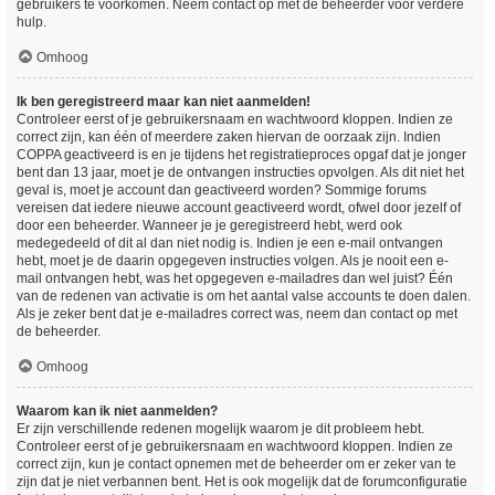
gebruikers te voorkomen. Neem contact op met de beheerder voor verdere
hulp.
Omhoog
Ik ben geregistreerd maar kan niet aanmelden!
Controleer eerst of je gebruikersnaam en wachtwoord kloppen. Indien ze
correct zijn, kan één of meerdere zaken hiervan de oorzaak zijn. Indien
COPPA geactiveerd is en je tijdens het registratieproces opgaf dat je jonger
bent dan 13 jaar, moet je de ontvangen instructies opvolgen. Als dit niet het
geval is, moet je account dan geactiveerd worden? Sommige forums
vereisen dat iedere nieuwe account geactiveerd wordt, ofwel door jezelf of
door een beheerder. Wanneer je je geregistreerd hebt, werd ook
medegedeeld of dit al dan niet nodig is. Indien je een e-mail ontvangen
hebt, moet je de daarin opgegeven instructies volgen. Als je nooit een e-
mail ontvangen hebt, was het opgegeven e-mailadres dan wel juist? Één
van de redenen van activatie is om het aantal valse accounts te doen dalen.
Als je zeker bent dat je e-mailadres correct was, neem dan contact op met
de beheerder.
Omhoog
Waarom kan ik niet aanmelden?
Er zijn verschillende redenen mogelijk waarom je dit probleem hebt.
Controleer eerst of je gebruikersnaam en wachtwoord kloppen. Indien ze
correct zijn, kun je contact opnemen met de beheerder om er zeker van te
zijn dat je niet verbannen bent. Het is ook mogelijk dat de forumconfiguratie