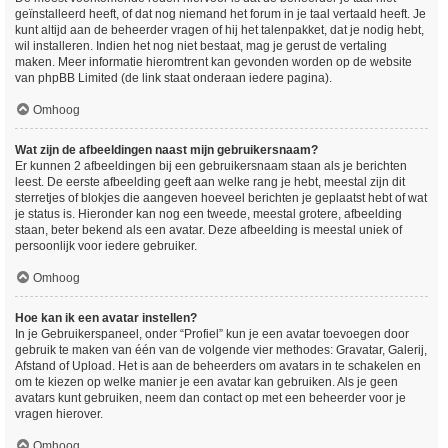
geïnstalleerd heeft, of dat nog niemand het forum in je taal vertaald heeft. Je
kunt altijd aan de beheerder vragen of hij het talenpakket, dat je nodig hebt,
wil installeren. Indien het nog niet bestaat, mag je gerust de vertaling
maken. Meer informatie hieromtrent kan gevonden worden op de website
van phpBB Limited (de link staat onderaan iedere pagina).
Omhoog
Wat zijn de afbeeldingen naast mijn gebruikersnaam?
Er kunnen 2 afbeeldingen bij een gebruikersnaam staan als je berichten
leest. De eerste afbeelding geeft aan welke rang je hebt, meestal zijn dit
sterretjes of blokjes die aangeven hoeveel berichten je geplaatst hebt of wat
je status is. Hieronder kan nog een tweede, meestal grotere, afbeelding
staan, beter bekend als een avatar. Deze afbeelding is meestal uniek of
persoonlijk voor iedere gebruiker.
Omhoog
Hoe kan ik een avatar instellen?
In je Gebruikerspaneel, onder “Profiel” kun je een avatar toevoegen door
gebruik te maken van één van de volgende vier methodes: Gravatar, Galerij,
Afstand of Upload. Het is aan de beheerders om avatars in te schakelen en
om te kiezen op welke manier je een avatar kan gebruiken. Als je geen
avatars kunt gebruiken, neem dan contact op met een beheerder voor je
vragen hierover.
Omhoog