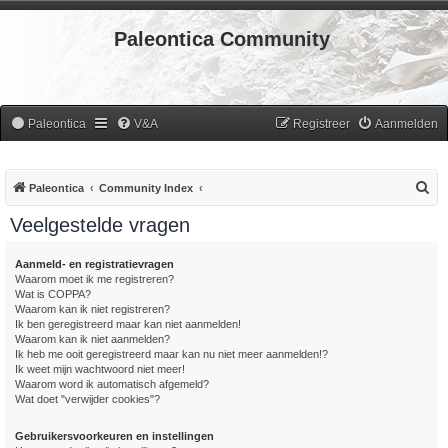
Paleontica Community
Paleontica
V&A
Registreer
Aanmelden
Z
Paleontica
Community Index
o
Veelgestelde vragen
e
k
Aanmeld- en registratievragen
Waarom moet ik me registreren?
Wat is COPPA?
Waarom kan ik niet registreren?
Ik ben geregistreerd maar kan niet aanmelden!
Waarom kan ik niet aanmelden?
Ik heb me ooit geregistreerd maar kan nu niet meer aanmelden!?
Ik weet mijn wachtwoord niet meer!
Waarom word ik automatisch afgemeld?
Wat doet "verwijder cookies"?
Gebruikersvoorkeuren en instellingen