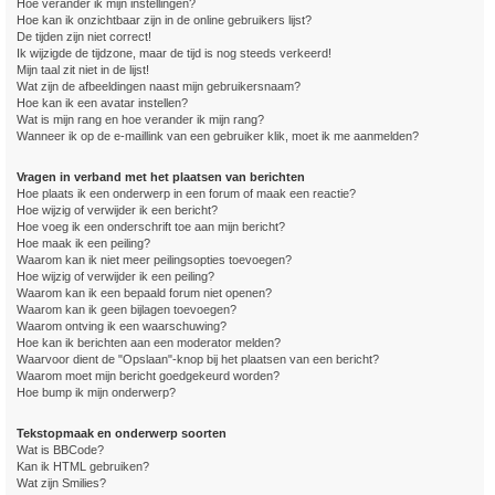
Hoe verander ik mijn instellingen?
Hoe kan ik onzichtbaar zijn in de online gebruikers lijst?
De tijden zijn niet correct!
Ik wijzigde de tijdzone, maar de tijd is nog steeds verkeerd!
Mijn taal zit niet in de lijst!
Wat zijn de afbeeldingen naast mijn gebruikersnaam?
Hoe kan ik een avatar instellen?
Wat is mijn rang en hoe verander ik mijn rang?
Wanneer ik op de e-maillink van een gebruiker klik, moet ik me aanmelden?
Vragen in verband met het plaatsen van berichten
Hoe plaats ik een onderwerp in een forum of maak een reactie?
Hoe wijzig of verwijder ik een bericht?
Hoe voeg ik een onderschrift toe aan mijn bericht?
Hoe maak ik een peiling?
Waarom kan ik niet meer peilingsopties toevoegen?
Hoe wijzig of verwijder ik een peiling?
Waarom kan ik een bepaald forum niet openen?
Waarom kan ik geen bijlagen toevoegen?
Waarom ontving ik een waarschuwing?
Hoe kan ik berichten aan een moderator melden?
Waarvoor dient de "Opslaan"-knop bij het plaatsen van een bericht?
Waarom moet mijn bericht goedgekeurd worden?
Hoe bump ik mijn onderwerp?
Tekstopmaak en onderwerp soorten
Wat is BBCode?
Kan ik HTML gebruiken?
Wat zijn Smilies?