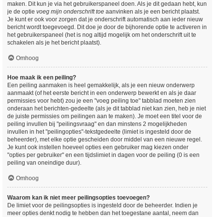
maken. Dit kun je via het gebruikerspaneel doen. Als je dit gedaan hebt, kun
je de optie
voeg mijn onderschrift toe
aanvinken als je een bericht plaatst.
Je kunt er ook voor zorgen dat je onderschrift automatisch aan ieder nieuw
bericht wordt toegevoegd. Dit doe je door de bijhorende optie te activeren in
het gebruikerspaneel (het is nog altijd mogelijk om het onderschrift uit te
schakelen als je het bericht plaatst).
Omhoog
Hoe maak ik een peiling?
Een peiling aanmaken is heel gemakkelijk, als je een nieuw onderwerp
aanmaakt (of het eerste bericht in een onderwerp bewerkt en als je daar
permissies voor hebt) zou je een "voeg peiling toe" tabblad moeten zien
onderaan het berichten-gedeelte (als je dit tabblad niet kan zien, heb je niet
de juiste permissies om peilingen aan te maken). Je moet een titel voor de
peiling invullen bij "peilingsvraag" en dan minstens 2 mogelijkheden
invullen in het "peilingopties"-tekstgedeelte (limiet is ingesteld door de
beheerder), met elke optie gescheiden door middel van een nieuwe regel.
Je kunt ook instellen hoeveel opties een gebruiker mag kiezen onder
"opties per gebruiker" en een tijdslimiet in dagen voor de peiling (0 is een
peiling van oneindige duur).
Omhoog
Waarom kan ik niet meer peilingsopties toevoegen?
De limiet voor de peilingsopties is ingesteld door de beheerder. Indien je
meer opties denkt nodig te hebben dan het toegestane aantal, neem dan