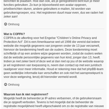
berichten te plaatsen. Hoe dan ook, als je geregistreerd bent kun je meer
functies gebruiken. Zo kun je bijvoorbeeld een avatar opgeven,
privéberichten sturen, andere gebruikers e-mailen, lid worden van
gebruikersgroepen, enz. Het registreren duurt maar even, dus we raden het
zeker aan!
Omhoog
Wat is COPPA?
COPPA is de afkorting voor het Engelse "Children’s Online Privacy and
Protection Act". Dit is een Amerikaanse wet uit 1998 die vereist dat iedere
website die mogelijk gegevens van jongeren onder de 13 jaar verzamelt,
hiervoor de toestemming heeft van de ouders. Deze toestemming moet
schriftelijk of op een andere wijze gegeven worden, zodat de ouders weten
dat de website persoonlijke gegevens van hun kind, jonger dan 13, heeft.
Indien je niet zeker bent of deze wet al dan niet op jou of de website waarop
je wil registreren van toepassing is, neem dan contact op met een juridisch
raadgever voor meer informatie. Houd er rekening mee dat het phpBB-team
geen wettelijke informatie kan verschaffen en ook niet het aanspreekpunt is
voor deze wetgeving, tenzij dit hieronder vermeld wordt.
Omhoog
Waarom kan ik niet registreren?
Mogelijk heeft de beheerder je IP-adres verbannen, of de gebruikersnaam
die je opgeeft verboden. Tevens is het mogelijk dat de beheerder de
registratie mogelijkheid heeft uitgeschakeld om zo de registratie van nieuwe