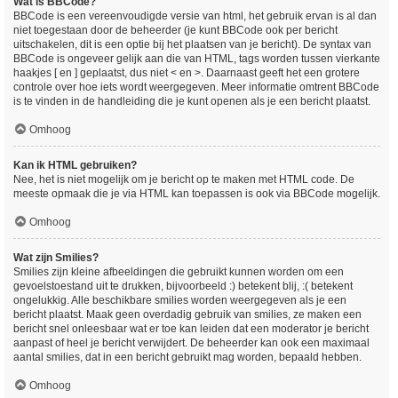
Wat is BBCode?
BBCode is een vereenvoudigde versie van html, het gebruik ervan is al dan
niet toegestaan door de beheerder (je kunt BBCode ook per bericht
uitschakelen, dit is een optie bij het plaatsen van je bericht). De syntax van
BBCode is ongeveer gelijk aan die van HTML, tags worden tussen vierkante
haakjes [ en ] geplaatst, dus niet < en >. Daarnaast geeft het een grotere
controle over hoe iets wordt weergegeven. Meer informatie omtrent BBCode
is te vinden in de handleiding die je kunt openen als je een bericht plaatst.
Omhoog
Kan ik HTML gebruiken?
Nee, het is niet mogelijk om je bericht op te maken met HTML code. De
meeste opmaak die je via HTML kan toepassen is ook via BBCode mogelijk.
Omhoog
Wat zijn Smilies?
Smilies zijn kleine afbeeldingen die gebruikt kunnen worden om een
gevoelstoestand uit te drukken, bijvoorbeeld :) betekent blij, :( betekent
ongelukkig. Alle beschikbare smilies worden weergegeven als je een
bericht plaatst. Maak geen overdadig gebruik van smilies, ze maken een
bericht snel onleesbaar wat er toe kan leiden dat een moderator je bericht
aanpast of heel je bericht verwijdert. De beheerder kan ook een maximaal
aantal smilies, dat in een bericht gebruikt mag worden, bepaald hebben.
Omhoog