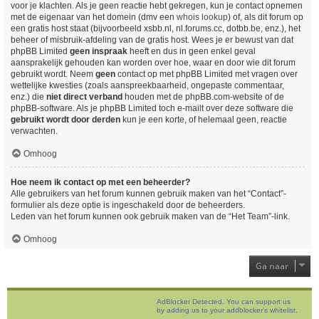
voor je klachten. Als je geen reactie hebt gekregen, kun je contact opnemen
met de eigenaar van het domein (dmv een
whois lookup
) of, als dit forum op
een gratis host staat (bijvoorbeeld xsbb.nl, nl.forums.cc, dotbb.be, enz.), het
beheer of misbruik-afdeling van de gratis host. Wees je er bewust van dat
phpBB Limited
geen inspraak
heeft en dus in geen enkel geval
aansprakelijk gehouden kan worden over hoe, waar en door wie dit forum
gebruikt wordt. Neem
geen
contact op met phpBB Limited met vragen over
wettelijke kwesties (zoals aanspreekbaarheid, ongepaste commentaar,
enz.) die
niet direct verband
houden met de phpBB.com-website of de
phpBB-software. Als je phpBB Limited toch e-mailt over deze software die
gebruikt wordt door derden
kun je een korte, of helemaal geen, reactie
verwachten.
Omhoog
Hoe neem ik contact op met een beheerder?
Alle gebruikers van het forum kunnen gebruik maken van het “Contact”-
formulier als deze optie is ingeschakeld door de beheerders.
Leden van het forum kunnen ook gebruik maken van de “Het Team”-link.
Omhoog
Ga naar
AdBlocker Detected. You can support us
by adding us to your addblocker's whitelist.