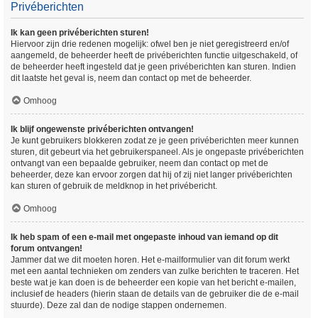
Privéberichten
Ik kan geen privéberichten sturen!
Hiervoor zijn drie redenen mogelijk: ofwel ben je niet geregistreerd en/of
aangemeld, de beheerder heeft de privéberichten functie uitgeschakeld, of
de beheerder heeft ingesteld dat je geen privéberichten kan sturen. Indien
dit laatste het geval is, neem dan contact op met de beheerder.
Omhoog
Ik blijf ongewenste privéberichten ontvangen!
Je kunt gebruikers blokkeren zodat ze je geen privéberichten meer kunnen
sturen, dit gebeurt via het gebruikerspaneel. Als je ongepaste privéberichten
ontvangt van een bepaalde gebruiker, neem dan contact op met de
beheerder, deze kan ervoor zorgen dat hij of zij niet langer privéberichten
kan sturen of gebruik de meldknop in het privébericht.
Omhoog
Ik heb spam of een e-mail met ongepaste inhoud van iemand op dit
forum ontvangen!
Jammer dat we dit moeten horen. Het e-mailformulier van dit forum werkt
met een aantal technieken om zenders van zulke berichten te traceren. Het
beste wat je kan doen is de beheerder een kopie van het bericht e-mailen,
inclusief de headers (hierin staan de details van de gebruiker die de e-mail
stuurde). Deze zal dan de nodige stappen ondernemen.