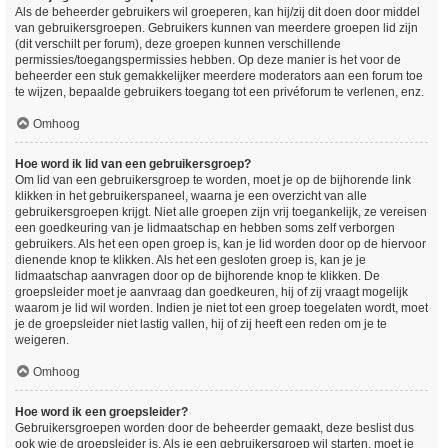
Als de beheerder gebruikers wil groeperen, kan hij/zij dit doen door middel
van gebruikersgroepen. Gebruikers kunnen van meerdere groepen lid zijn
(dit verschilt per forum), deze groepen kunnen verschillende
permissies/toegangspermissies hebben. Op deze manier is het voor de
beheerder een stuk gemakkelijker meerdere moderators aan een forum toe
te wijzen, bepaalde gebruikers toegang tot een privéforum te verlenen, enz.
Omhoog
Hoe word ik lid van een gebruikersgroep?
Om lid van een gebruikersgroep te worden, moet je op de bijhorende link
klikken in het gebruikerspaneel, waarna je een overzicht van alle
gebruikersgroepen krijgt. Niet alle groepen zijn vrij toegankelijk, ze vereisen
een goedkeuring van je lidmaatschap en hebben soms zelf verborgen
gebruikers. Als het een open groep is, kan je lid worden door op de hiervoor
dienende knop te klikken. Als het een gesloten groep is, kan je je
lidmaatschap aanvragen door op de bijhorende knop te klikken. De
groepsleider moet je aanvraag dan goedkeuren, hij of zij vraagt mogelijk
waarom je lid wil worden. Indien je niet tot een groep toegelaten wordt, moet
je de groepsleider niet lastig vallen, hij of zij heeft een reden om je te
weigeren.
Omhoog
Hoe word ik een groepsleider?
Gebruikersgroepen worden door de beheerder gemaakt, deze beslist dus
ook wie de groepsleider is. Als je een gebruikersgroep wil starten, moet je