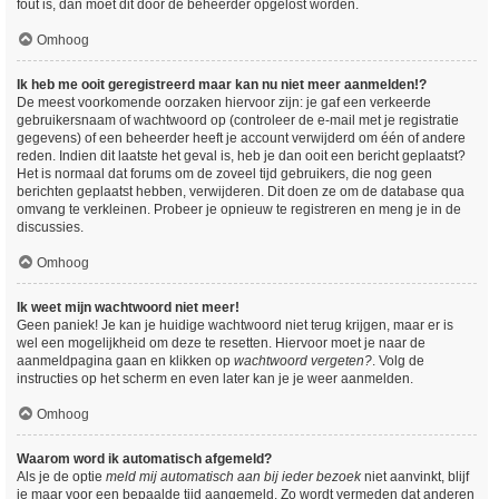
fout is, dan moet dit door de beheerder opgelost worden.
Omhoog
Ik heb me ooit geregistreerd maar kan nu niet meer aanmelden!?
De meest voorkomende oorzaken hiervoor zijn: je gaf een verkeerde
gebruikersnaam of wachtwoord op (controleer de e-mail met je registratie
gegevens) of een beheerder heeft je account verwijderd om één of andere
reden. Indien dit laatste het geval is, heb je dan ooit een bericht geplaatst?
Het is normaal dat forums om de zoveel tijd gebruikers, die nog geen
berichten geplaatst hebben, verwijderen. Dit doen ze om de database qua
omvang te verkleinen. Probeer je opnieuw te registreren en meng je in de
discussies.
Omhoog
Ik weet mijn wachtwoord niet meer!
Geen paniek! Je kan je huidige wachtwoord niet terug krijgen, maar er is
wel een mogelijkheid om deze te resetten. Hiervoor moet je naar de
aanmeldpagina gaan en klikken op
wachtwoord vergeten?
. Volg de
instructies op het scherm en even later kan je je weer aanmelden.
Omhoog
Waarom word ik automatisch afgemeld?
Als je de optie
meld mij automatisch aan bij ieder bezoek
niet aanvinkt, blijf
je maar voor een bepaalde tijd aangemeld. Zo wordt vermeden dat anderen