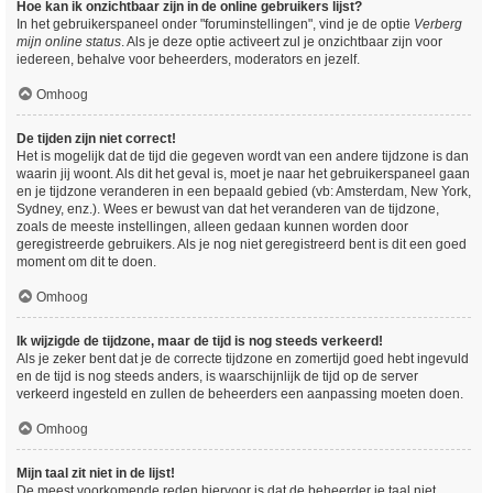
Hoe kan ik onzichtbaar zijn in de online gebruikers lijst?
In het gebruikerspaneel onder "foruminstellingen", vind je de optie
Verberg
mijn online status
. Als je deze optie activeert zul je onzichtbaar zijn voor
iedereen, behalve voor beheerders, moderators en jezelf.
Omhoog
De tijden zijn niet correct!
Het is mogelijk dat de tijd die gegeven wordt van een andere tijdzone is dan
waarin jij woont. Als dit het geval is, moet je naar het gebruikerspaneel gaan
en je tijdzone veranderen in een bepaald gebied (vb: Amsterdam, New York,
Sydney, enz.). Wees er bewust van dat het veranderen van de tijdzone,
zoals de meeste instellingen, alleen gedaan kunnen worden door
geregistreerde gebruikers. Als je nog niet geregistreerd bent is dit een goed
moment om dit te doen.
Omhoog
Ik wijzigde de tijdzone, maar de tijd is nog steeds verkeerd!
Als je zeker bent dat je de correcte tijdzone en zomertijd goed hebt ingevuld
en de tijd is nog steeds anders, is waarschijnlijk de tijd op de server
verkeerd ingesteld en zullen de beheerders een aanpassing moeten doen.
Omhoog
Mijn taal zit niet in de lijst!
De meest voorkomende reden hiervoor is dat de beheerder je taal niet