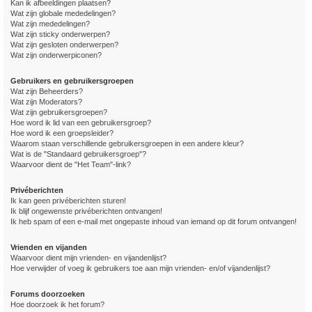
Kan ik afbeeldingen plaatsen?
Wat zijn globale mededelingen?
Wat zijn mededelingen?
Wat zijn sticky onderwerpen?
Wat zijn gesloten onderwerpen?
Wat zijn onderwerpiconen?
Gebruikers en gebruikersgroepen
Wat zijn Beheerders?
Wat zijn Moderators?
Wat zijn gebruikersgroepen?
Hoe word ik lid van een gebruikersgroep?
Hoe word ik een groepsleider?
Waarom staan verschillende gebruikersgroepen in een andere kleur?
Wat is de "Standaard gebruikersgroep"?
Waarvoor dient de "Het Team"-link?
Privéberichten
Ik kan geen privéberichten sturen!
Ik blijf ongewenste privéberichten ontvangen!
Ik heb spam of een e-mail met ongepaste inhoud van iemand op dit forum ontvangen!
Vrienden en vijanden
Waarvoor dient mijn vrienden- en vijandenlijst?
Hoe verwijder of voeg ik gebruikers toe aan mijn vrienden- en/of vijandenlijst?
Forums doorzoeken
Hoe doorzoek ik het forum?