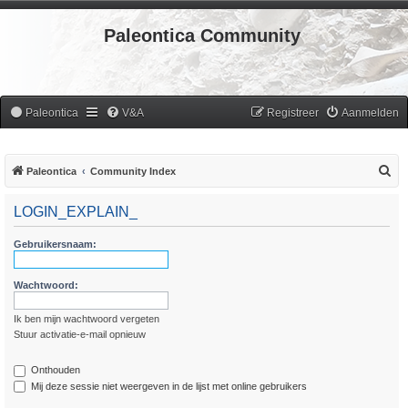
Paleontica Community
Paleontica
V&A
Registreer
Aanmelden
Z
Paleontica
Community Index
o
LOGIN_EXPLAIN_
e
k
Gebruikersnaam:
Wachtwoord:
Ik ben mijn wachtwoord vergeten
Stuur activatie-e-mail opnieuw
Onthouden
Mij deze sessie niet weergeven in de lijst met online gebruikers