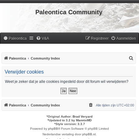
Paleontica Community
Paleontica
V&A
Registreer
Aanmelden
Z
Paleontica
Community Index
o
Verwijder cookies
e
k
Weet je zeker dat je alle cookies ingesteld door dit forum wil verwijderen?
Paleontica
Community Index
Alle tijden zijn
UTC+02:00
*
Original Author:
Brad Veryard
*
Updated to 3.2 by
MannixMD
*
Style version: 3.3.7
Powered by
phpBB
® Forum Software © phpBB Limited
Nederlandse vertaling door
phpBB.nl
.