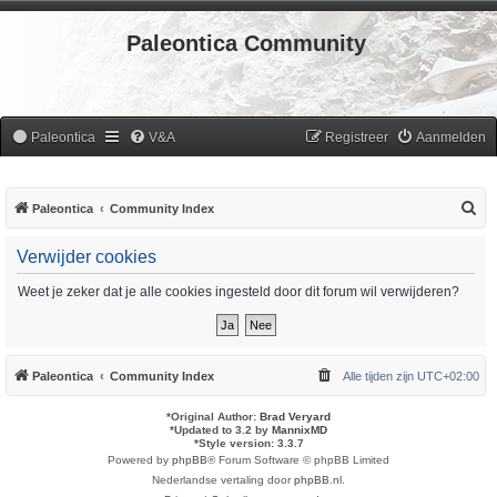
Paleontica Community
Paleontica
V&A
Registreer
Aanmelden
Z
Paleontica
Community Index
o
Verwijder cookies
e
k
Weet je zeker dat je alle cookies ingesteld door dit forum wil verwijderen?
Paleontica
Community Index
Alle tijden zijn
UTC+02:00
*
Original Author:
Brad Veryard
*
Updated to 3.2 by
MannixMD
*
Style version: 3.3.7
Powered by
phpBB
® Forum Software © phpBB Limited
Nederlandse vertaling door
phpBB.nl
.