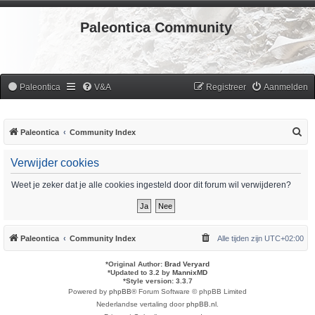
Paleontica Community
Paleontica
V&A
Registreer
Aanmelden
Z
Paleontica
Community Index
o
Verwijder cookies
e
k
Weet je zeker dat je alle cookies ingesteld door dit forum wil verwijderen?
Paleontica
Community Index
Alle tijden zijn
UTC+02:00
*
Original Author:
Brad Veryard
*
Updated to 3.2 by
MannixMD
*
Style version: 3.3.7
Powered by
phpBB
® Forum Software © phpBB Limited
Nederlandse vertaling door
phpBB.nl
.