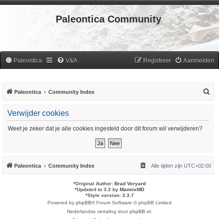
Paleontica Community
Paleontica
V&A
Registreer
Aanmelden
Z
Paleontica
Community Index
o
Verwijder cookies
e
k
Weet je zeker dat je alle cookies ingesteld door dit forum wil verwijderen?
Paleontica
Community Index
Alle tijden zijn
UTC+02:00
*
Original Author:
Brad Veryard
*
Updated to 3.2 by
MannixMD
*
Style version: 3.3.7
Powered by
phpBB
® Forum Software © phpBB Limited
Nederlandse vertaling door
phpBB.nl
.