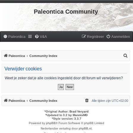
Paleontica Community
Paleontica
V&A
Registreer
Aanmelden
Z
Paleontica
Community Index
o
Verwijder cookies
e
k
Weet je zeker dat je alle cookies ingesteld door dit forum wil verwijderen?
Paleontica
Community Index
Alle tijden zijn
UTC+02:00
*
Original Author:
Brad Veryard
*
Updated to 3.2 by
MannixMD
*
Style version: 3.3.7
Powered by
phpBB
® Forum Software © phpBB Limited
Nederlandse vertaling door
phpBB.nl
.