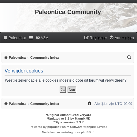
Paleontica Community
Paleontica
V&A
Registreer
Aanmelden
Z
Paleontica
Community Index
o
Verwijder cookies
e
k
Weet je zeker dat je alle cookies ingesteld door dit forum wil verwijderen?
Paleontica
Community Index
Alle tijden zijn
UTC+02:00
*
Original Author:
Brad Veryard
*
Updated to 3.2 by
MannixMD
*
Style version: 3.3.7
Powered by
phpBB
® Forum Software © phpBB Limited
Nederlandse vertaling door
phpBB.nl
.