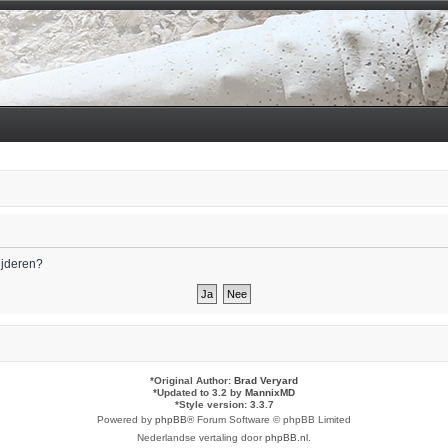
wijderen?
*
Original Author:
Brad Veryard
*
Updated to 3.2 by
MannixMD
*
Style version: 3.3.7
Powered by
phpBB
® Forum Software © phpBB Limited
Nederlandse vertaling door
phpBB.nl
.