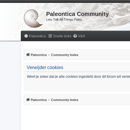
Paleontica Community
Lets Talk All Things Paleo
Paleontica
Snelle links
V&A
Paleontica
Community Index
Verwijder cookies
Weet je zeker dat je alle cookies ingesteld door dit forum wil ver
Paleontica
Community Index