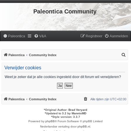
Paleontica Community
Paleontica
V&A
Registreer
Aanmelden
Z
Paleontica
Community Index
o
Verwijder cookies
e
k
Weet je zeker dat je alle cookies ingesteld door dit forum wil verwijderen?
Paleontica
Community Index
Alle tijden zijn
UTC+02:00
*
Original Author:
Brad Veryard
*
Updated to 3.2 by
MannixMD
*
Style version: 3.3.7
Powered by
phpBB
® Forum Software © phpBB Limited
Nederlandse vertaling door
phpBB.nl
.