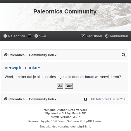
Paleontica Community
Paleontica
V&A
Registreer
Aanmelden
Z
Paleontica
Community Index
o
Verwijder cookies
e
k
Weet je zeker dat je alle cookies ingesteld door dit forum wil verwijderen?
Paleontica
Community Index
Alle tijden zijn
UTC+02:00
*
Original Author:
Brad Veryard
*
Updated to 3.2 by
MannixMD
*
Style version: 3.3.7
Powered by
phpBB
® Forum Software © phpBB Limited
Nederlandse vertaling door
phpBB.nl
.