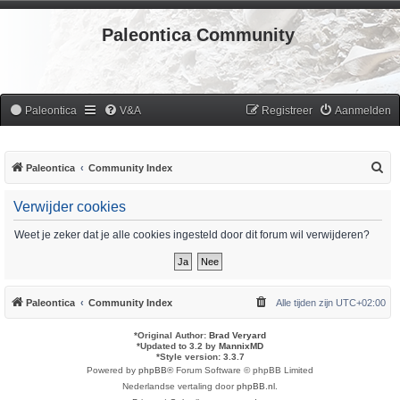
Paleontica Community
Paleontica
V&A
Registreer
Aanmelden
Z
Paleontica
Community Index
o
Verwijder cookies
e
k
Weet je zeker dat je alle cookies ingesteld door dit forum wil verwijderen?
Paleontica
Community Index
Alle tijden zijn
UTC+02:00
*
Original Author:
Brad Veryard
*
Updated to 3.2 by
MannixMD
*
Style version: 3.3.7
Powered by
phpBB
® Forum Software © phpBB Limited
Nederlandse vertaling door
phpBB.nl
.