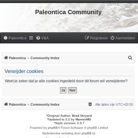
Paleontica Community
Paleontica
V&A
Registreer
Aanmelden
Z
Paleontica
Community Index
o
Verwijder cookies
e
k
Weet je zeker dat je alle cookies ingesteld door dit forum wil verwijderen?
Paleontica
Community Index
Alle tijden zijn
UTC+02:00
*
Original Author:
Brad Veryard
*
Updated to 3.2 by
MannixMD
*
Style version: 3.3.7
Powered by
phpBB
® Forum Software © phpBB Limited
Nederlandse vertaling door
phpBB.nl
.