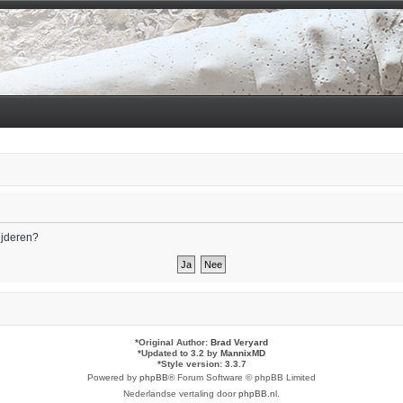
wijderen?
*
Original Author:
Brad Veryard
*
Updated to 3.2 by
MannixMD
*
Style version: 3.3.7
Powered by
phpBB
® Forum Software © phpBB Limited
Nederlandse vertaling door
phpBB.nl
.