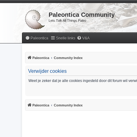
Paleontica Community
Lets Talk All Things Paleo
Paleontica
Snelle links
V&A
Paleontica
Community Index
Verwijder cookies
Weet je zeker dat je alle cookies ingesteld door dit forum wil ver
Paleontica
Community Index