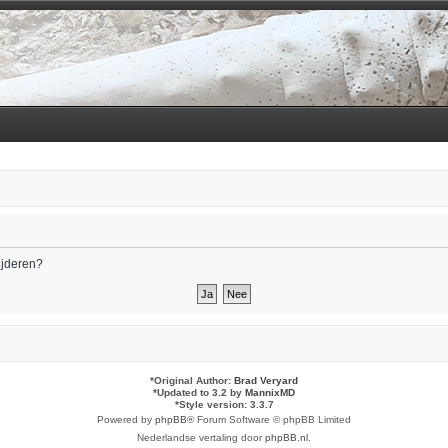
wijderen?
*
Original Author:
Brad Veryard
*
Updated to 3.2 by
MannixMD
*
Style version: 3.3.7
Powered by
phpBB
® Forum Software © phpBB Limited
Nederlandse vertaling door
phpBB.nl
.