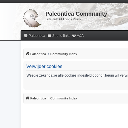
Paleontica Community
Lets Talk All Things Paleo
Paleontica
Snelle links
V&A
Paleontica
Community Index
Verwijder cookies
Weet je zeker dat je alle cookies ingesteld door dit forum wil ver
Paleontica
Community Index