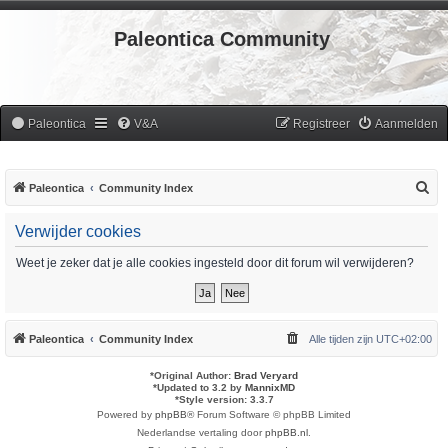
Paleontica Community
Paleontica
V&A
Registreer
Aanmelden
Z
Paleontica
Community Index
o
Verwijder cookies
e
k
Weet je zeker dat je alle cookies ingesteld door dit forum wil verwijderen?
Paleontica
Community Index
Alle tijden zijn
UTC+02:00
*
Original Author:
Brad Veryard
*
Updated to 3.2 by
MannixMD
*
Style version: 3.3.7
Powered by
phpBB
® Forum Software © phpBB Limited
Nederlandse vertaling door
phpBB.nl
.