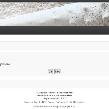
wijderen?
*
Original Author:
Brad Veryard
*
Updated to 3.2 by
MannixMD
*
Style version: 3.3.7
Powered by
phpBB
® Forum Software © phpBB Limited
Nederlandse vertaling door
phpBB.nl
.