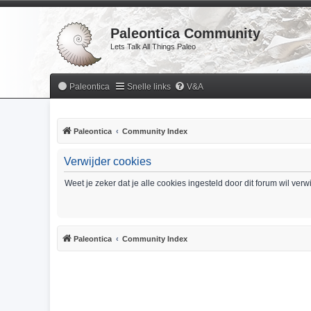
Paleontica Community
Lets Talk All Things Paleo
Paleontica
Snelle links
V&A
Paleontica
Community Index
Verwijder cookies
Weet je zeker dat je alle cookies ingesteld door dit forum wil ver
Paleontica
Community Index