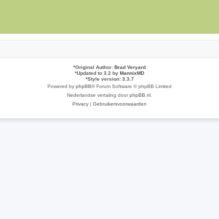
*
Original Author:
Brad Veryard
*
Updated to 3.2 by
MannixMD
*
Style version: 3.3.7
Powered by
phpBB
® Forum Software © phpBB Limited
Nederlandse vertaling door
phpBB.nl
.
Privacy
|
Gebruikersvoorwaarden