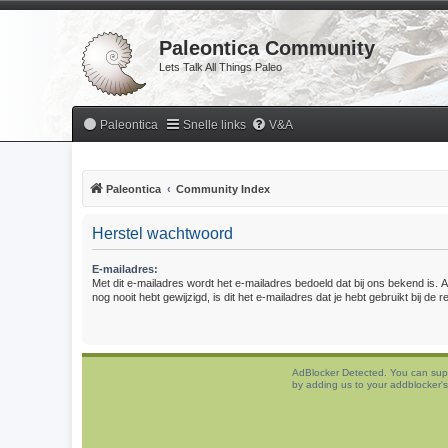
Paleontica Community
Lets Talk All Things Paleo
Paleontica
Snelle links
V&A
Paleontica
Community Index
Herstel wachtwoord
E-mailadres:
Met dit e-mailadres wordt het e-mailadres bedoeld dat bij ons bekend is. A
nog nooit hebt gewijzigd, is dit het e-mailadres dat je hebt gebruikt bij de re
AdBlocker Detected. You can sup
by adding us to your addblocker's 