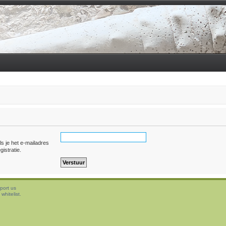
ls je het e-mailadres
gistratie.
port us
whitelist.