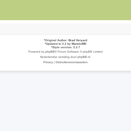
*
Original Author:
Brad Veryard
*
Updated to 3.2 by
MannixMD
*
Style version: 3.3.7
Powered by
phpBB
® Forum Software © phpBB Limited
Nederlandse vertaling door
phpBB.nl
.
Privacy
|
Gebruikersvoorwaarden