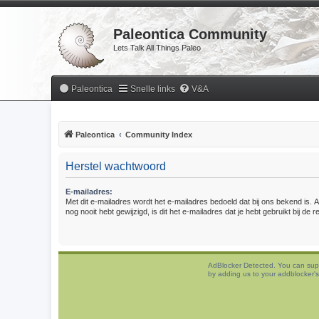
Paleontica Community
Lets Talk All Things Paleo
Paleontica
Snelle links
V&A
Paleontica
Community Index
Herstel wachtwoord
E-mailadres:
Met dit e-mailadres wordt het e-mailadres bedoeld dat bij ons bekend is. A
nog nooit hebt gewijzigd, is dit het e-mailadres dat je hebt gebruikt bij de re
AdBlocker Detected. You can sup
by adding us to your addblocker's 