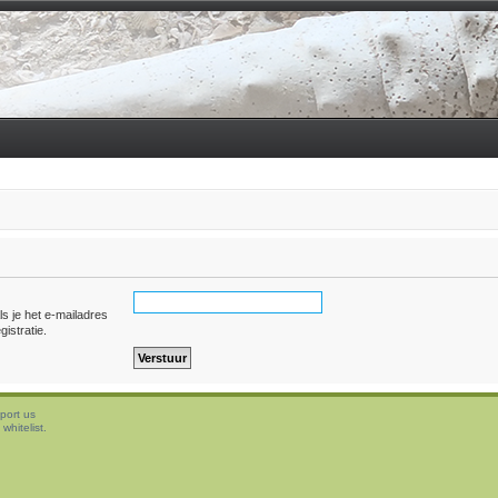
ls je het e-mailadres
gistratie.
port us
whitelist.