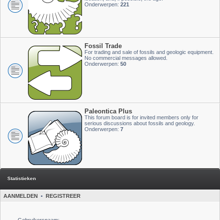
Onderwerpen:
221
Fossil Trade
For trading and sale of fossils and geologic equipment.
No commercial messages allowed.
Onderwerpen:
50
Paleontica Plus
This forum board is for invited members only for
serious discussions about fossils and geology.
Onderwerpen:
7
Statistieken
AANMELDEN
•
REGISTREER