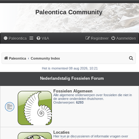
Paleontica Community
Paleontica
V&A
Registreer
Aanmelden
Z
Paleontica
Community Index
o
Het is momenteel 08 aug 2026, 10:21
e
Nederlandstalig Fossielen Forum
k
Fossielen Algemeen
Alle algemene onderwerpen over fossielen die niet in
de andere onderdelen thuishoren.
Onderwerpen:
6293
Locaties
Hier kun je discussieren of informatie vragen over