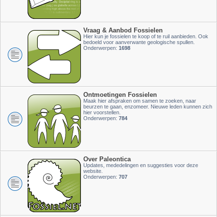
Vraag & Aanbod Fossielen
Hier kun je fossielen te koop of te ruil aanbieden. Ook
bedoeld voor aanverwante geologische spullen.
Onderwerpen:
1698
Ontmoetingen Fossielen
Maak hier afspraken om samen te zoeken, naar
beurzen te gaan, enzomeer. Nieuwe leden kunnen zich
hier voorstellen.
Onderwerpen:
784
Over Paleontica
Updates, mededelingen en suggesties voor deze
website.
Onderwerpen:
707