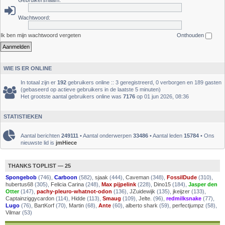
Gebruikersnaam:
Wachtwoord:
Ik ben mijn wachtwoord vergeten
Onthouden
WIE IS ER ONLINE
In totaal zijn er
192
gebruikers online :: 3 geregistreerd, 0 verborgen en 189 gasten
(gebaseerd op actieve gebruikers in de laatste 5 minuten)
Het grootste aantal gebruikers online was
7176
op 01 jun 2026, 08:36
STATISTIEKEN
Aantal berichten
249111
• Aantal onderwerpen
33486
• Aantal leden
15784
• Ons
nieuwste lid is
jmHiece
THANKS TOPLIST — 25
Spongebob
(746),
Carboon
(582),
sjaak
(444),
Caveman
(348),
FossilDude
(310),
hubertus68
(305),
Felicia Carina
(248),
Max pijpelink
(228),
Dino15
(184),
Jasper den
Otter
(147),
pachy-pleuro-whatnot-odon
(136),
JZuidewijk
(135),
jkeijzer
(133),
Captainziggycardon
(114),
Hidde
(113),
Smaug
(109),
Jelte.
(96),
redmilksnake
(77),
Lugo
(76),
BartKorf
(70),
Martin
(68),
Ante
(60),
alberto shark
(59),
perfectjumpz
(58),
Vilmar
(53)