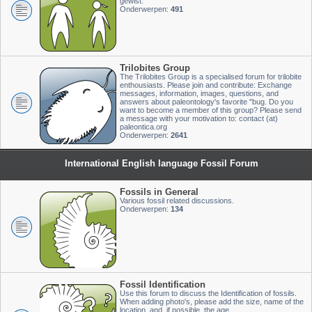
gewist.
Onderwerpen:
491
Trilobites Group
The Trilobites Group is a specialised forum for trilobite
enthousiasts. Please join and contribute: Exchange
messages, information, images, questions, and
answers about paleontology's favorite "bug. Do you
want to become a member of this group? Please send
a message with your motivation to: contact (at)
paleontica.org
Onderwerpen:
2641
International English language Fossil Forum
Fossils in General
Various fossil related discussions.
Onderwerpen:
134
Fossil Identification
Use this forum to discuss the Identification of fossils.
When adding photo's, please add the size, name of the
location, and, if possible, the age.