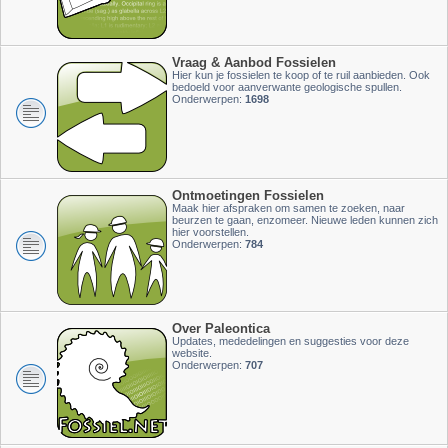
Vraag & Aanbod Fossielen
Hier kun je fossielen te koop of te ruil aanbieden. Ook
bedoeld voor aanverwante geologische spullen.
Onderwerpen:
1698
Ontmoetingen Fossielen
Maak hier afspraken om samen te zoeken, naar
beurzen te gaan, enzomeer. Nieuwe leden kunnen zich
hier voorstellen.
Onderwerpen:
784
Over Paleontica
Updates, mededelingen en suggesties voor deze
website.
Onderwerpen:
707