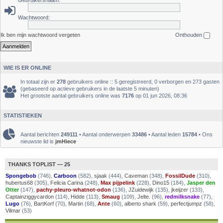
Gebruikersnaam:
Wachtwoord:
Ik ben mijn wachtwoord vergeten
Onthouden
WIE IS ER ONLINE
In totaal zijn er
278
gebruikers online :: 5 geregistreerd, 0 verborgen en 273 gasten
(gebaseerd op actieve gebruikers in de laatste 5 minuten)
Het grootste aantal gebruikers online was
7176
op 01 jun 2026, 08:36
STATISTIEKEN
Aantal berichten
249111
• Aantal onderwerpen
33486
• Aantal leden
15784
• Ons
nieuwste lid is
jmHiece
THANKS TOPLIST — 25
Spongebob
(746),
Carboon
(582),
sjaak
(444),
Caveman
(348),
FossilDude
(310),
hubertus68
(305),
Felicia Carina
(248),
Max pijpelink
(228),
Dino15
(184),
Jasper den
Otter
(147),
pachy-pleuro-whatnot-odon
(136),
JZuidewijk
(135),
jkeijzer
(133),
Captainziggycardon
(114),
Hidde
(113),
Smaug
(109),
Jelte.
(96),
redmilksnake
(77),
Lugo
(76),
BartKorf
(70),
Martin
(68),
Ante
(60),
alberto shark
(59),
perfectjumpz
(58),
Vilmar
(53)