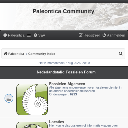
Paleontica Community
Paleontica
V&A
Registreer
Aanmelden
Z
Paleontica
Community Index
o
Het is momenteel 07 aug 2026, 20:08
e
Nederlandstalig Fossielen Forum
k
Fossielen Algemeen
Alle algemene onderwerpen over fossielen die niet in
de andere onderdelen thuishoren.
Onderwerpen:
6293
Locaties
Hier kun je discussieren of informatie vragen over