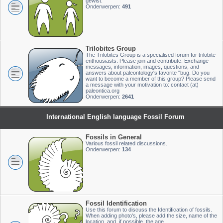
gewist.
Onderwerpen:
491
Trilobites Group
The Trilobites Group is a specialised forum for trilobite
enthousiasts. Please join and contribute: Exchange
messages, information, images, questions, and
answers about paleontology's favorite "bug. Do you
want to become a member of this group? Please send
a message with your motivation to: contact (at)
paleontica.org
Onderwerpen:
2641
International English language Fossil Forum
Fossils in General
Various fossil related discussions.
Onderwerpen:
134
Fossil Identification
Use this forum to discuss the Identification of fossils.
When adding photo's, please add the size, name of the
location, and, if possible, the age.