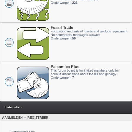
Onderwerpen:
221
Fossil Trade
For trading and sale of fossils and geologic equipment.
No commercial messages allowed.
Onderwerpen:
50
Paleontica Plus
This forum board is for invited members only for
serious discussions about fossils and geology.
Onderwerpen:
7
Statistieken
AANMELDEN
•
REGISTREER