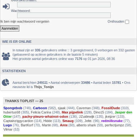
Gebruikersnaam:
Wachtwoord:
Ik ben mijn wachtwoord vergeten
Onthouden
WIE IS ER ONLINE
In totaal zijn er
335
gebruikers online :: 3 geregistreerd, 0 verborgen en 332 gasten
(gebaseerd op actieve gebruikers in de laatste 5 minuten)
Het grootste aantal gebruikers online was
7176
op 01 jun 2026, 08:36
STATISTIEKEN
Aantal berichten
249111
• Aantal onderwerpen
33486
• Aantal leden
15781
• Ons
nieuwste lid is
Thijs_Tonijn
THANKS TOPLIST — 25
Spongebob
(746),
Carboon
(582),
sjaak
(444),
Caveman
(348),
FossilDude
(310),
hubertus68
(305),
Felicia Carina
(248),
Max pijpelink
(228),
Dino15
(184),
Jasper den
Otter
(147),
pachy-pleuro-whatnot-odon
(136),
JZuidewijk
(135),
jkeijzer
(133),
Captainziggycardon
(114),
Hidde
(113),
Smaug
(109),
Jelte.
(96),
redmilksnake
(77),
Lugo
(76),
BartKorf
(70),
Martin
(68),
Ante
(60),
alberto shark
(59),
perfectjumpz
(58),
Vilmar
(53)