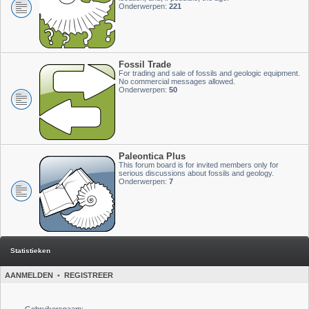
Onderwerpen:
221
Fossil Trade
For trading and sale of fossils and geologic equipment.
No commercial messages allowed.
Onderwerpen:
50
Paleontica Plus
This forum board is for invited members only for
serious discussions about fossils and geology.
Onderwerpen:
7
Statistieken
AANMELDEN
•
REGISTREER