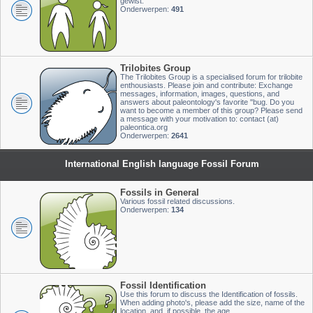
gewist.
Onderwerpen:
491
Trilobites Group
The Trilobites Group is a specialised forum for trilobite
enthousiasts. Please join and contribute: Exchange
messages, information, images, questions, and
answers about paleontology's favorite "bug. Do you
want to become a member of this group? Please send
a message with your motivation to: contact (at)
paleontica.org
Onderwerpen:
2641
International English language Fossil Forum
Fossils in General
Various fossil related discussions.
Onderwerpen:
134
Fossil Identification
Use this forum to discuss the Identification of fossils.
When adding photo's, please add the size, name of the
location, and, if possible, the age.