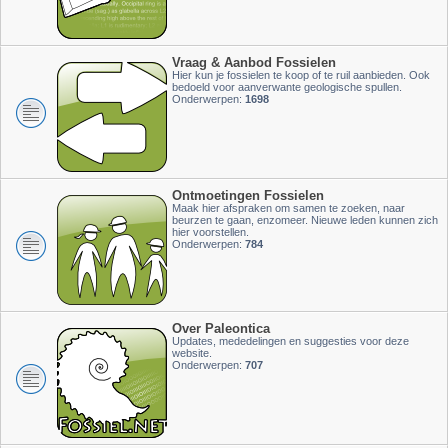
Vraag & Aanbod Fossielen
Hier kun je fossielen te koop of te ruil aanbieden. Ook
bedoeld voor aanverwante geologische spullen.
Onderwerpen:
1698
Ontmoetingen Fossielen
Maak hier afspraken om samen te zoeken, naar
beurzen te gaan, enzomeer. Nieuwe leden kunnen zich
hier voorstellen.
Onderwerpen:
784
Over Paleontica
Updates, mededelingen en suggesties voor deze
website.
Onderwerpen:
707