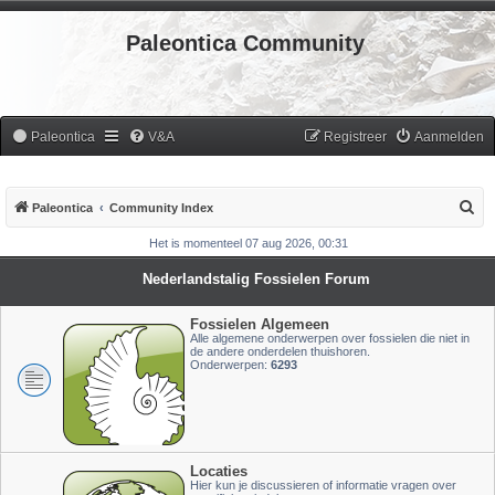
Paleontica Community
Paleontica
V&A
Registreer
Aanmelden
Z
Paleontica
Community Index
o
Het is momenteel 07 aug 2026, 00:31
e
Nederlandstalig Fossielen Forum
k
Fossielen Algemeen
Alle algemene onderwerpen over fossielen die niet in
de andere onderdelen thuishoren.
Onderwerpen:
6293
Locaties
Hier kun je discussieren of informatie vragen over