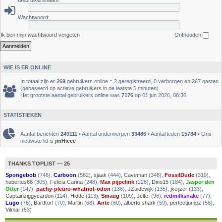
Gebruikersnaam:
Wachtwoord:
Ik ben mijn wachtwoord vergeten
Onthouden
WIE IS ER ONLINE
In totaal zijn er
269
gebruikers online :: 2 geregistreerd, 0 verborgen en 267 gasten
(gebaseerd op actieve gebruikers in de laatste 5 minuten)
Het grootste aantal gebruikers online was
7176
op 01 jun 2026, 08:36
STATISTIEKEN
Aantal berichten
249111
• Aantal onderwerpen
33486
• Aantal leden
15784
• Ons
nieuwste lid is
jmHiece
THANKS TOPLIST — 25
Spongebob
(746),
Carboon
(582),
sjaak
(444),
Caveman
(348),
FossilDude
(310),
hubertus68
(305),
Felicia Carina
(248),
Max pijpelink
(228),
Dino15
(184),
Jasper den
Otter
(147),
pachy-pleuro-whatnot-odon
(136),
JZuidewijk
(135),
jkeijzer
(133),
Captainziggycardon
(114),
Hidde
(113),
Smaug
(109),
Jelte.
(96),
redmilksnake
(77),
Lugo
(76),
BartKorf
(70),
Martin
(68),
Ante
(60),
alberto shark
(59),
perfectjumpz
(58),
Vilmar
(53)