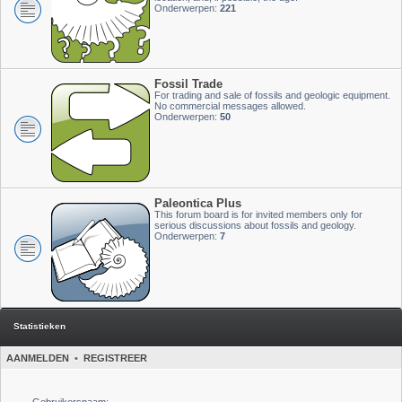
Onderwerpen:
221
Fossil Trade
For trading and sale of fossils and geologic equipment.
No commercial messages allowed.
Onderwerpen:
50
Paleontica Plus
This forum board is for invited members only for
serious discussions about fossils and geology.
Onderwerpen:
7
Statistieken
AANMELDEN
•
REGISTREER