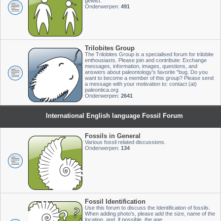
gewist.
Onderwerpen:
491
Trilobites Group
The Trilobites Group is a specialised forum for trilobite
enthousiasts. Please join and contribute: Exchange
messages, information, images, questions, and
answers about paleontology's favorite "bug. Do you
want to become a member of this group? Please send
a message with your motivation to: contact (at)
paleontica.org
Onderwerpen:
2641
International English language Fossil Forum
Fossils in General
Various fossil related discussions.
Onderwerpen:
134
Fossil Identification
Use this forum to discuss the Identification of fossils.
When adding photo's, please add the size, name of the
location, and, if possible, the age.