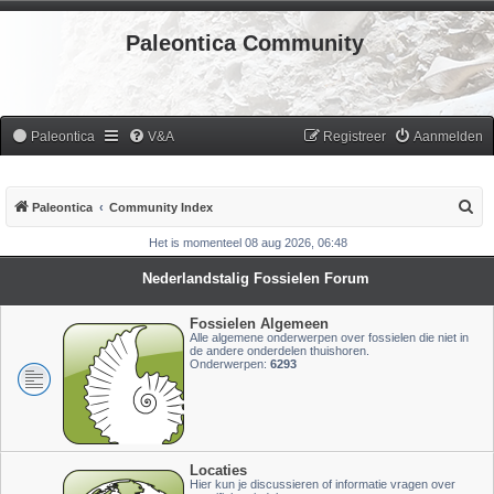
Paleontica Community
Paleontica
V&A
Registreer
Aanmelden
Z
Paleontica
Community Index
o
Het is momenteel 08 aug 2026, 06:48
e
Nederlandstalig Fossielen Forum
k
Fossielen Algemeen
Alle algemene onderwerpen over fossielen die niet in
de andere onderdelen thuishoren.
Onderwerpen:
6293
Locaties
Hier kun je discussieren of informatie vragen over