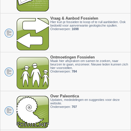
Vraag & Aanbod Fossielen
Hier kun je fossielen te koop of te ruil aanbieden. Ook
bedoeld voor aanverwante geologische spullen.
Onderwerpen:
1698
Ontmoetingen Fossielen
Maak hier afspraken om samen te zoeken, naar
beurzen te gaan, enzomeer. Nieuwe leden kunnen zich
hier voorstellen.
Onderwerpen:
784
Over Paleontica
Updates, mededelingen en suggesties voor deze
website.
Onderwerpen:
707