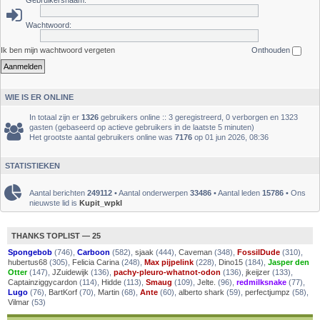
Gebruikersnaam:
Wachtwoord:
Ik ben mijn wachtwoord vergeten
Onthouden
WIE IS ER ONLINE
In totaal zijn er
1326
gebruikers online :: 3 geregistreerd, 0 verborgen en 1323
gasten (gebaseerd op actieve gebruikers in de laatste 5 minuten)
Het grootste aantal gebruikers online was
7176
op 01 jun 2026, 08:36
STATISTIEKEN
Aantal berichten
249112
• Aantal onderwerpen
33486
• Aantal leden
15786
• Ons
nieuwste lid is
Kupit_wpkl
THANKS TOPLIST — 25
Spongebob
(746),
Carboon
(582),
sjaak
(444),
Caveman
(348),
FossilDude
(310),
hubertus68
(305),
Felicia Carina
(248),
Max pijpelink
(228),
Dino15
(184),
Jasper den
Otter
(147),
JZuidewijk
(136),
pachy-pleuro-whatnot-odon
(136),
jkeijzer
(133),
Captainziggycardon
(114),
Hidde
(113),
Smaug
(109),
Jelte.
(96),
redmilksnake
(77),
Lugo
(76),
BartKorf
(70),
Martin
(68),
Ante
(60),
alberto shark
(59),
perfectjumpz
(58),
Vilmar
(53)