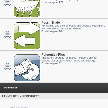
Onderwerpen:
221
Fossil Trade
For trading and sale of fossils and geologic equipment.
No commercial messages allowed.
Onderwerpen:
50
Paleontica Plus
This forum board is for invited members only for
serious discussions about fossils and geology.
Onderwerpen:
7
Statistieken
AANMELDEN
•
REGISTREER