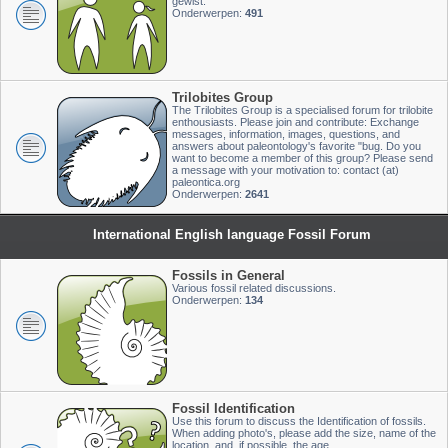
gewist.
Onderwerpen:
491
Trilobites Group
The Trilobites Group is a specialised forum for trilobite
enthousiasts. Please join and contribute: Exchange
messages, information, images, questions, and
answers about paleontology's favorite "bug. Do you
want to become a member of this group? Please send
a message with your motivation to: contact (at)
paleontica.org
Onderwerpen:
2641
International English language Fossil Forum
Fossils in General
Various fossil related discussions.
Onderwerpen:
134
Fossil Identification
Use this forum to discuss the Identification of fossils.
When adding photo's, please add the size, name of the
location, and, if possible, the age.