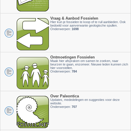
Vraag & Aanbod Fossielen
Hier kun je fossielen te koop of te ruil aanbieden. Ook
bedoeld voor aanverwante geologische spullen.
Onderwerpen:
1698
Ontmoetingen Fossielen
Maak hier afspraken om samen te zoeken, naar
beurzen te gaan, enzomeer. Nieuwe leden kunnen zich
hier voorstellen.
Onderwerpen:
784
Over Paleontica
Updates, mededelingen en suggesties voor deze
website.
Onderwerpen:
707