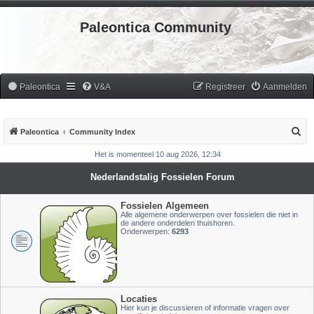
Paleontica Community
Paleontica
V&A
Registreer
Aanmelden
Z
Paleontica
Community Index
o
Het is momenteel 10 aug 2026, 12:34
e
Nederlandstalig Fossielen Forum
k
Fossielen Algemeen
Alle algemene onderwerpen over fossielen die niet in
de andere onderdelen thuishoren.
Onderwerpen:
6293
Locaties
Hier kun je discussieren of informatie vragen over