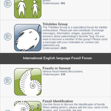
gewist.
Onderwerpen:
491
Trilobites Group
The Trilobites Group is a specialised forum for trilobite
enthousiasts. Please join and contribute: Exchange
messages, information, images, questions, and
answers about paleontology's favorite "bug. Do you
want to become a member of this group? Please send
a message with your motivation to: contact (at)
paleontica.org
Onderwerpen:
2641
International English language Fossil Forum
Fossils in General
Various fossil related discussions.
Onderwerpen:
134
Fossil Identification
Use this forum to discuss the Identification of fossils.
When adding photo's, please add the size, name of the
location, and, if possible, the age.