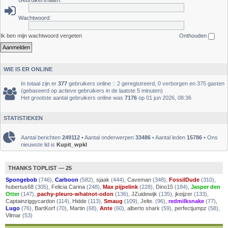
Gebruikersnaam:
Wachtwoord:
Ik ben mijn wachtwoord vergeten
Onthouden
WIE IS ER ONLINE
In totaal zijn er
377
gebruikers online :: 2 geregistreerd, 0 verborgen en 375 gasten
(gebaseerd op actieve gebruikers in de laatste 5 minuten)
Het grootste aantal gebruikers online was
7176
op 01 jun 2026, 08:36
STATISTIEKEN
Aantal berichten
249112
• Aantal onderwerpen
33486
• Aantal leden
15786
• Ons
nieuwste lid is
Kupit_wpkl
THANKS TOPLIST — 25
Spongebob
(746),
Carboon
(582),
sjaak
(444),
Caveman
(348),
FossilDude
(310),
hubertus68
(305),
Felicia Carina
(248),
Max pijpelink
(228),
Dino15
(184),
Jasper den
Otter
(147),
pachy-pleuro-whatnot-odon
(136),
JZuidewijk
(135),
jkeijzer
(133),
Captainziggycardon
(114),
Hidde
(113),
Smaug
(109),
Jelte.
(96),
redmilksnake
(77),
Lugo
(76),
BartKorf
(70),
Martin
(68),
Ante
(60),
alberto shark
(59),
perfectjumpz
(58),
Vilmar
(53)