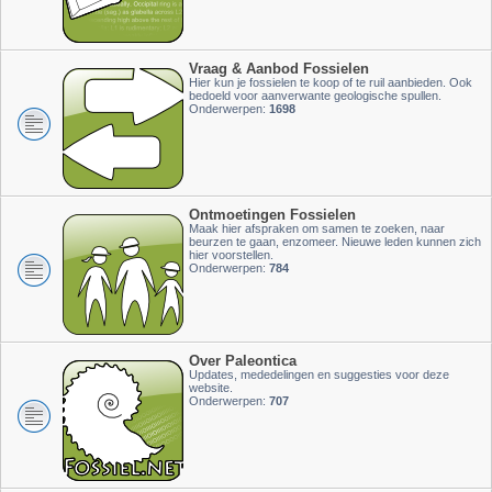
Vraag & Aanbod Fossielen
Hier kun je fossielen te koop of te ruil aanbieden. Ook
bedoeld voor aanverwante geologische spullen.
Onderwerpen:
1698
Ontmoetingen Fossielen
Maak hier afspraken om samen te zoeken, naar
beurzen te gaan, enzomeer. Nieuwe leden kunnen zich
hier voorstellen.
Onderwerpen:
784
Over Paleontica
Updates, mededelingen en suggesties voor deze
website.
Onderwerpen:
707