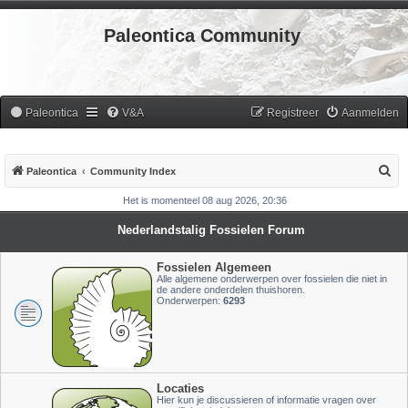
Paleontica Community
Paleontica
V&A
Registreer
Aanmelden
Z
Paleontica
Community Index
o
Het is momenteel 08 aug 2026, 20:36
e
Nederlandstalig Fossielen Forum
k
Fossielen Algemeen
Alle algemene onderwerpen over fossielen die niet in
de andere onderdelen thuishoren.
Onderwerpen:
6293
Locaties
Hier kun je discussieren of informatie vragen over