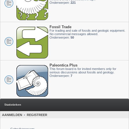
Onderwerpen:
221
Fossil Trade
For trading and sale of fossils and geologic equipment.
No commercial messages allowed.
Onderwerpen:
50
Paleontica Plus
This forum board is for invited members only for
serious discussions about fossils and geology.
Onderwerpen:
7
Statistieken
AANMELDEN
•
REGISTREER