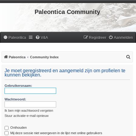
Paleontica Community
Paleontica
V&A
Registreer
Aanmelden
Z
Paleontica
Community Index
o
Je moet geregistreerd en aangemeld zijn om profielen te
e
kunnen bekijken.
k
Gebruikersnaam:
Wachtwoord:
Ik ben mijn wachtwoord vergeten
Stuur activatie-e-mail opnieuw
Onthouden
Mij deze sessie niet weergeven in de lijst met online gebruikers