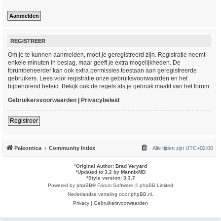
REGISTREER
Om je te kunnen aanmelden, moet je geregistreerd zijn. Registratie neemt
enkele minuten in beslag, maar geeft je extra mogelijkheden. De
forumbeheerder kan ook extra permissies toestaan aan geregistreerde
gebruikers. Lees voor registratie onze gebruiksvoorwaarden en het
bijbehorend beleid. Bekijk ook de regels als je gebruik maakt van het forum.
Gebruikersvoorwaarden
|
Privacybeleid
Registreer
Paleontica
Community Index
Alle tijden zijn
UTC+02:00
*
Original Author:
Brad Veryard
*
Updated to 3.2 by
MannixMD
*
Style version: 3.3.7
Powered by
phpBB
® Forum Software © phpBB Limited
Nederlandse vertaling door
phpBB.nl
.
Privacy
|
Gebruikersvoorwaarden