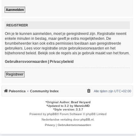
REGISTREER
Om je te kunnen aanmelden, moet je geregistreerd zijn. Registratie neemt
enkele minuten in beslag, maar geeft je extra mogelijkheden. De
forumbeheerder kan ook extra permissies toestaan aan geregistreerde
gebruikers. Lees voor registratie onze gebruiksvoorwaarden en het
bijbehorend beleid. Bekijk ook de regels als je gebruik maakt van het forum.
Gebruikersvoorwaarden
|
Privacybeleid
Registreer
Paleontica
Community Index
Alle tijden zijn
UTC+02:00
*
Original Author:
Brad Veryard
*
Updated to 3.2 by
MannixMD
*
Style version: 3.3.7
Powered by
phpBB
® Forum Software © phpBB Limited
Nederlandse vertaling door
phpBB.nl
.
Privacy
|
Gebruikersvoorwaarden