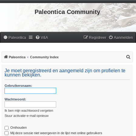
Paleontica Community
Paleontica
V&A
Registreer
Aanmelden
Z
Paleontica
Community Index
o
Je moet geregistreerd en aangemeld zijn om profielen te
e
kunnen bekijken.
k
Gebruikersnaam:
Wachtwoord:
Ik ben mijn wachtwoord vergeten
Stuur activatie-e-mail opnieuw
Onthouden
Mij deze sessie niet weergeven in de lijst met online gebruikers