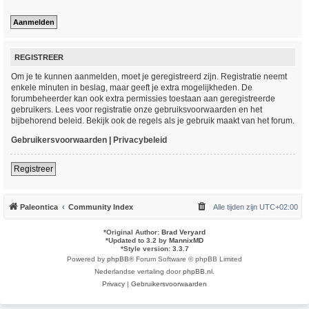
REGISTREER
Om je te kunnen aanmelden, moet je geregistreerd zijn. Registratie neemt
enkele minuten in beslag, maar geeft je extra mogelijkheden. De
forumbeheerder kan ook extra permissies toestaan aan geregistreerde
gebruikers. Lees voor registratie onze gebruiksvoorwaarden en het
bijbehorend beleid. Bekijk ook de regels als je gebruik maakt van het forum.
Gebruikersvoorwaarden
|
Privacybeleid
Registreer
Paleontica
Community Index
Alle tijden zijn
UTC+02:00
*
Original Author:
Brad Veryard
*
Updated to 3.2 by
MannixMD
*
Style version: 3.3.7
Powered by
phpBB
® Forum Software © phpBB Limited
Nederlandse vertaling door
phpBB.nl
.
Privacy
|
Gebruikersvoorwaarden