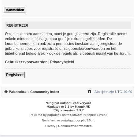
REGISTREER
Om je te kunnen aanmelden, moet je geregistreerd zijn. Registratie neemt
enkele minuten in beslag, maar geeft je extra mogelijkheden. De
forumbeheerder kan ook extra permissies toestaan aan geregistreerde
gebruikers. Lees voor registratie onze gebruiksvoorwaarden en het
bijbehorend beleid. Bekijk ook de regels als je gebruik maakt van het forum.
Gebruikersvoorwaarden
|
Privacybeleid
Registreer
Paleontica
Community Index
Alle tijden zijn
UTC+02:00
*
Original Author:
Brad Veryard
*
Updated to 3.2 by
MannixMD
*
Style version: 3.3.7
Powered by
phpBB
® Forum Software © phpBB Limited
Nederlandse vertaling door
phpBB.nl
.
Privacy
|
Gebruikersvoorwaarden