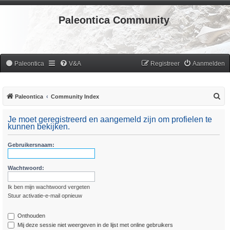
Paleontica Community
Paleontica
V&A
Registreer
Aanmelden
Z
Paleontica
Community Index
o
Je moet geregistreerd en aangemeld zijn om profielen te
e
kunnen bekijken.
k
Gebruikersnaam:
Wachtwoord:
Ik ben mijn wachtwoord vergeten
Stuur activatie-e-mail opnieuw
Onthouden
Mij deze sessie niet weergeven in de lijst met online gebruikers