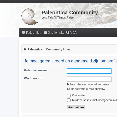
Paleontica Community
Lets Talk All Things Paleo
Paleontica
Snelle links
V&A
Paleontica
Community Index
Je moet geregistreerd en aangemeld zijn om profie
Gebruikersnaam:
Wachtwoord:
Ik ben mijn wachtwoord vergeten
Stuur activatie-e-mail opnieuw
Onthouden
Mij deze sessie niet weergeven in de