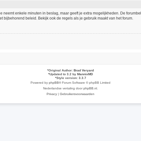
tie neemt enkele minuten in beslag, maar geeft je extra mogelijkheden. De forumb
t bijbehorend beleid. Bekijk ook de regels als je gebruik maakt van het forum.
*
Original Author:
Brad Veryard
*
Updated to 3.2 by
MannixMD
*
Style version: 3.3.7
Powered by
phpBB
® Forum Software © phpBB Limited
Nederlandse vertaling door
phpBB.nl
.
Privacy
|
Gebruikersvoorwaarden