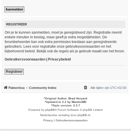
REGISTREER
Om je te kunnen aanmelden, moet je geregistreerd zijn. Registratie neemt
enkele minuten in beslag, maar geeft je extra mogelijkheden. De
forumbeheerder kan ook extra permissies toestaan aan geregistreerde
gebruikers. Lees voor registratie onze gebruiksvoorwaarden en het
bijbehorend beleid. Bekijk ook de regels als je gebruik maakt van het forum.
Gebruikersvoorwaarden
|
Privacybeleid
Registreer
Paleontica
Community Index
Alle tijden zijn
UTC+02:00
*
Original Author:
Brad Veryard
*
Updated to 3.2 by
MannixMD
*
Style version: 3.3.7
Powered by
phpBB
® Forum Software © phpBB Limited
Nederlandse vertaling door
phpBB.nl
.
Privacy
|
Gebruikersvoorwaarden