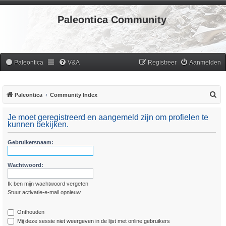
Paleontica Community
Paleontica
V&A
Registreer
Aanmelden
Z
Paleontica
Community Index
o
Je moet geregistreerd en aangemeld zijn om profielen te
e
kunnen bekijken.
k
Gebruikersnaam:
Wachtwoord:
Ik ben mijn wachtwoord vergeten
Stuur activatie-e-mail opnieuw
Onthouden
Mij deze sessie niet weergeven in de lijst met online gebruikers