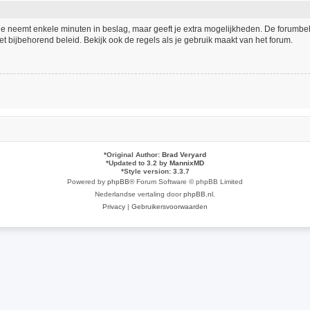
tie neemt enkele minuten in beslag, maar geeft je extra mogelijkheden. De forumb
t bijbehorend beleid. Bekijk ook de regels als je gebruik maakt van het forum.
*
Original Author:
Brad Veryard
*
Updated to 3.2 by
MannixMD
*
Style version: 3.3.7
Powered by
phpBB
® Forum Software © phpBB Limited
Nederlandse vertaling door
phpBB.nl
.
Privacy
|
Gebruikersvoorwaarden