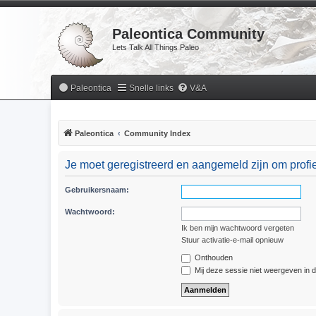
Paleontica Community
Lets Talk All Things Paleo
Paleontica
Snelle links
V&A
Paleontica
Community Index
Je moet geregistreerd en aangemeld zijn om profie
Gebruikersnaam:
Wachtwoord:
Ik ben mijn wachtwoord vergeten
Stuur activatie-e-mail opnieuw
Onthouden
Mij deze sessie niet weergeven in de