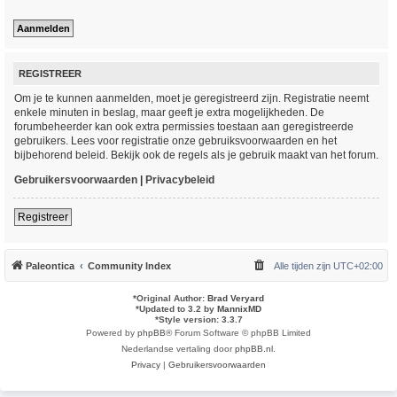
REGISTREER
Om je te kunnen aanmelden, moet je geregistreerd zijn. Registratie neemt
enkele minuten in beslag, maar geeft je extra mogelijkheden. De
forumbeheerder kan ook extra permissies toestaan aan geregistreerde
gebruikers. Lees voor registratie onze gebruiksvoorwaarden en het
bijbehorend beleid. Bekijk ook de regels als je gebruik maakt van het forum.
Gebruikersvoorwaarden
|
Privacybeleid
Registreer
Paleontica
Community Index
Alle tijden zijn
UTC+02:00
*
Original Author:
Brad Veryard
*
Updated to 3.2 by
MannixMD
*
Style version: 3.3.7
Powered by
phpBB
® Forum Software © phpBB Limited
Nederlandse vertaling door
phpBB.nl
.
Privacy
|
Gebruikersvoorwaarden