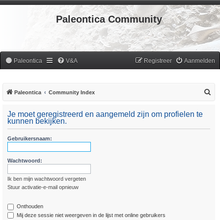
Paleontica Community
Paleontica
V&A
Registreer
Aanmelden
Z
Paleontica
Community Index
o
Je moet geregistreerd en aangemeld zijn om profielen te
e
kunnen bekijken.
k
Gebruikersnaam:
Wachtwoord:
Ik ben mijn wachtwoord vergeten
Stuur activatie-e-mail opnieuw
Onthouden
Mij deze sessie niet weergeven in de lijst met online gebruikers