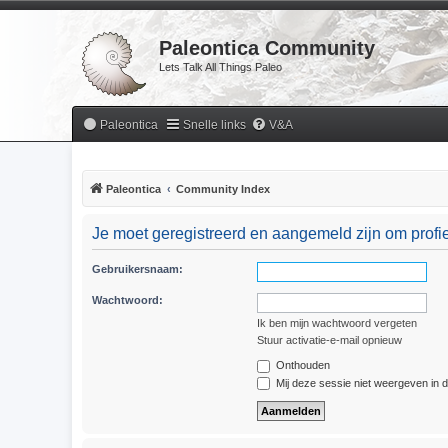
Paleontica Community
Lets Talk All Things Paleo
Paleontica
Snelle links
V&A
Paleontica
Community Index
Je moet geregistreerd en aangemeld zijn om profie
Gebruikersnaam:
Wachtwoord:
Ik ben mijn wachtwoord vergeten
Stuur activatie-e-mail opnieuw
Onthouden
Mij deze sessie niet weergeven in de