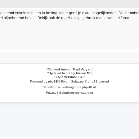
tie neemt enkele minuten in beslag, maar geeft je extra mogelijkheden. De forumb
t bijbehorend beleid. Bekijk ook de regels als je gebruik maakt van het forum.
*
Original Author:
Brad Veryard
*
Updated to 3.2 by
MannixMD
*
Style version: 3.3.7
Powered by
phpBB
® Forum Software © phpBB Limited
Nederlandse vertaling door
phpBB.nl
.
Privacy
|
Gebruikersvoorwaarden