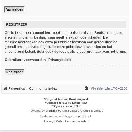
REGISTREER
Om je te kunnen aanmelden, moet je geregistreerd zijn. Registratie neemt
enkele minuten in beslag, maar geeft je extra mogelijkheden. De
forumbeheerder kan ook extra permissies toestaan aan geregistreerde
gebruikers. Lees voor registratie onze gebruiksvoorwaarden en het
bijbehorend beleid. Bekijk ook de regels als je gebruik maakt van het forum.
Gebruikersvoorwaarden
|
Privacybeleid
Registreer
Paleontica
Community Index
Alle tijden zijn
UTC+02:00
*
Original Author:
Brad Veryard
*
Updated to 3.2 by
MannixMD
*
Style version: 3.3.7
Powered by
phpBB
® Forum Software © phpBB Limited
Nederlandse vertaling door
phpBB.nl
.
Privacy
|
Gebruikersvoorwaarden