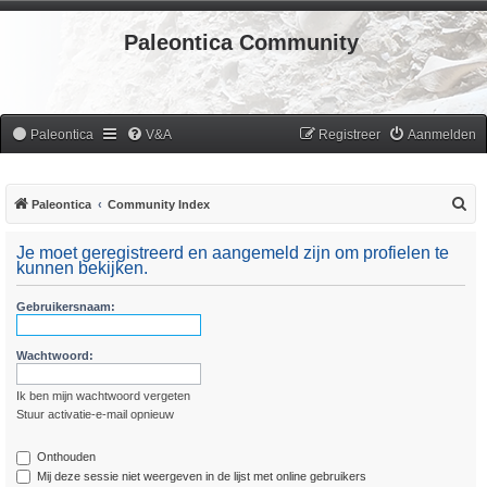
Paleontica Community
Paleontica
V&A
Registreer
Aanmelden
Z
Paleontica
Community Index
o
Je moet geregistreerd en aangemeld zijn om profielen te
e
kunnen bekijken.
k
Gebruikersnaam:
Wachtwoord:
Ik ben mijn wachtwoord vergeten
Stuur activatie-e-mail opnieuw
Onthouden
Mij deze sessie niet weergeven in de lijst met online gebruikers