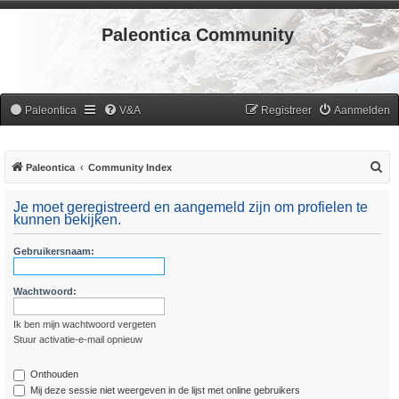
Paleontica Community
Paleontica
V&A
Registreer
Aanmelden
Z
Paleontica
Community Index
o
Je moet geregistreerd en aangemeld zijn om profielen te
e
kunnen bekijken.
k
Gebruikersnaam:
Wachtwoord:
Ik ben mijn wachtwoord vergeten
Stuur activatie-e-mail opnieuw
Onthouden
Mij deze sessie niet weergeven in de lijst met online gebruikers