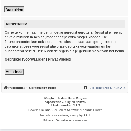
REGISTREER
Om je te kunnen aanmelden, moet je geregistreerd zijn. Registratie neemt
enkele minuten in beslag, maar geeft je extra mogelijkheden. De
forumbeheerder kan ook extra permissies toestaan aan geregistreerde
gebruikers. Lees voor registratie onze gebruiksvoorwaarden en het
bijbehorend beleid. Bekijk ook de regels als je gebruik maakt van het forum.
Gebruikersvoorwaarden
|
Privacybeleid
Registreer
Paleontica
Community Index
Alle tijden zijn
UTC+02:00
*
Original Author:
Brad Veryard
*
Updated to 3.2 by
MannixMD
*
Style version: 3.3.7
Powered by
phpBB
® Forum Software © phpBB Limited
Nederlandse vertaling door
phpBB.nl
.
Privacy
|
Gebruikersvoorwaarden