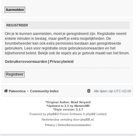
REGISTREER
Om je te kunnen aanmelden, moet je geregistreerd zijn. Registratie neemt
enkele minuten in beslag, maar geeft je extra mogelijkheden. De
forumbeheerder kan ook extra permissies toestaan aan geregistreerde
gebruikers. Lees voor registratie onze gebruiksvoorwaarden en het
bijbehorend beleid. Bekijk ook de regels als je gebruik maakt van het forum.
Gebruikersvoorwaarden
|
Privacybeleid
Registreer
Paleontica
Community Index
Alle tijden zijn
UTC+02:00
*
Original Author:
Brad Veryard
*
Updated to 3.2 by
MannixMD
*
Style version: 3.3.7
Powered by
phpBB
® Forum Software © phpBB Limited
Nederlandse vertaling door
phpBB.nl
.
Privacy
|
Gebruikersvoorwaarden