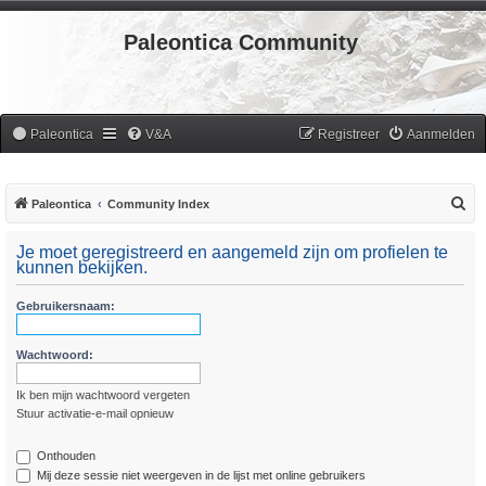
Paleontica Community
Paleontica
V&A
Registreer
Aanmelden
Z
Paleontica
Community Index
o
Je moet geregistreerd en aangemeld zijn om profielen te
e
kunnen bekijken.
k
Gebruikersnaam:
Wachtwoord:
Ik ben mijn wachtwoord vergeten
Stuur activatie-e-mail opnieuw
Onthouden
Mij deze sessie niet weergeven in de lijst met online gebruikers