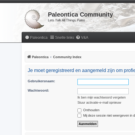
Paleontica Community
Lets Talk All Things Paleo
Paleontica
Snelle links
V&A
Paleontica
Community Index
Je moet geregistreerd en aangemeld zijn om profie
Gebruikersnaam:
Wachtwoord:
Ik ben mijn wachtwoord vergeten
Stuur activatie-e-mail opnieuw
Onthouden
Mij deze sessie niet weergeven in de