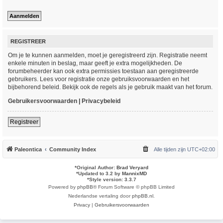
REGISTREER
Om je te kunnen aanmelden, moet je geregistreerd zijn. Registratie neemt
enkele minuten in beslag, maar geeft je extra mogelijkheden. De
forumbeheerder kan ook extra permissies toestaan aan geregistreerde
gebruikers. Lees voor registratie onze gebruiksvoorwaarden en het
bijbehorend beleid. Bekijk ook de regels als je gebruik maakt van het forum.
Gebruikersvoorwaarden
|
Privacybeleid
Registreer
Paleontica
Community Index
Alle tijden zijn
UTC+02:00
*
Original Author:
Brad Veryard
*
Updated to 3.2 by
MannixMD
*
Style version: 3.3.7
Powered by
phpBB
® Forum Software © phpBB Limited
Nederlandse vertaling door
phpBB.nl
.
Privacy
|
Gebruikersvoorwaarden