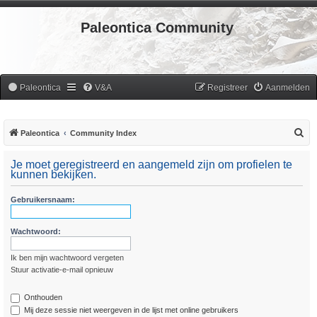
Paleontica Community
Paleontica
V&A
Registreer
Aanmelden
Z
Paleontica
Community Index
o
Je moet geregistreerd en aangemeld zijn om profielen te
e
kunnen bekijken.
k
Gebruikersnaam:
Wachtwoord:
Ik ben mijn wachtwoord vergeten
Stuur activatie-e-mail opnieuw
Onthouden
Mij deze sessie niet weergeven in de lijst met online gebruikers