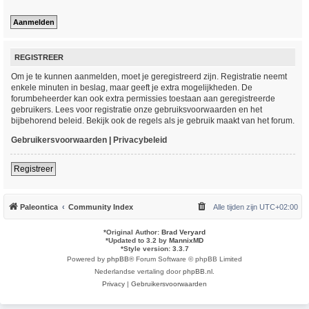
REGISTREER
Om je te kunnen aanmelden, moet je geregistreerd zijn. Registratie neemt
enkele minuten in beslag, maar geeft je extra mogelijkheden. De
forumbeheerder kan ook extra permissies toestaan aan geregistreerde
gebruikers. Lees voor registratie onze gebruiksvoorwaarden en het
bijbehorend beleid. Bekijk ook de regels als je gebruik maakt van het forum.
Gebruikersvoorwaarden
|
Privacybeleid
Registreer
Paleontica
Community Index
Alle tijden zijn
UTC+02:00
*
Original Author:
Brad Veryard
*
Updated to 3.2 by
MannixMD
*
Style version: 3.3.7
Powered by
phpBB
® Forum Software © phpBB Limited
Nederlandse vertaling door
phpBB.nl
.
Privacy
|
Gebruikersvoorwaarden