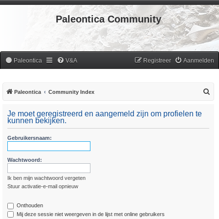
Paleontica Community
Paleontica
V&A
Registreer
Aanmelden
Z
Paleontica
Community Index
o
Je moet geregistreerd en aangemeld zijn om profielen te
e
kunnen bekijken.
k
Gebruikersnaam:
Wachtwoord:
Ik ben mijn wachtwoord vergeten
Stuur activatie-e-mail opnieuw
Onthouden
Mij deze sessie niet weergeven in de lijst met online gebruikers